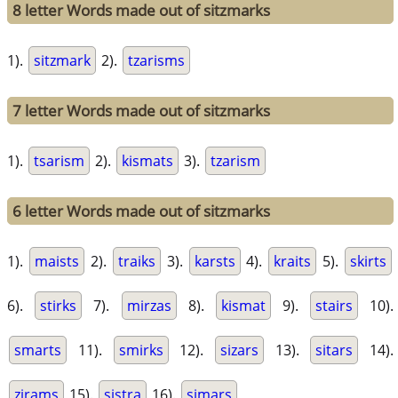
8 letter Words made out of sitzmarks
1).
sitzmark
2).
tzarisms
7 letter Words made out of sitzmarks
1).
tsarism
2).
kismats
3).
tzarism
6 letter Words made out of sitzmarks
1).
maists
2).
traiks
3).
karsts
4).
kraits
5).
skirts
6).
stirks
7).
mirzas
8).
kismat
9).
stairs
10).
smarts
11).
smirks
12).
sizars
13).
sitars
14).
zirams
15).
sistra
16).
simars