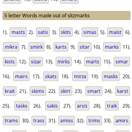
5 letter Words made out of sitzmarks
1).
masts
2).
satis
3).
skits
4).
simas
5).
maist
6).
mikra
7).
smirk
8).
karts
9).
sitar
10).
marks
11).
kists
12).
sizar
13).
mirks
14).
marts
15).
simar
16).
mairs
17).
skats
18).
mirza
19).
masks
20).
krait
21).
skims
22).
skirt
23).
smart
24).
karst
25).
tasks
26).
sakis
27).
arsis
28).
traik
29).
trams
30).
trass
31).
amiss
32).
trims
33).
amirs