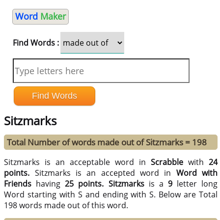
Word
Maker
Find Words :
Sitzmarks
Total Number of words made out of Sitzmarks = 198
Sitzmarks is an acceptable word in
Scrabble
with
24
points.
Sitzmarks is an accepted word in
Word with
Friends
having
25 points.
Sitzmarks
is a
9
letter long
Word starting with S and ending with S. Below are Total
198 words made out of this word.