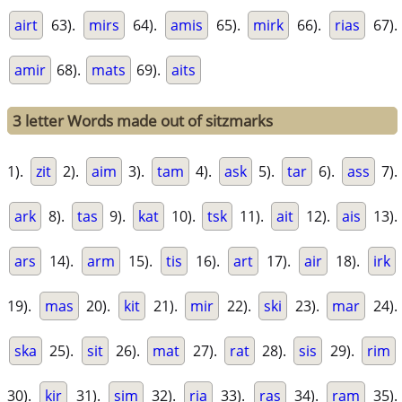
airt
63).
mirs
64).
amis
65).
mirk
66).
rias
67).
amir
68).
mats
69).
aits
3 letter Words made out of sitzmarks
1).
zit
2).
aim
3).
tam
4).
ask
5).
tar
6).
ass
7).
ark
8).
tas
9).
kat
10).
tsk
11).
ait
12).
ais
13).
ars
14).
arm
15).
tis
16).
art
17).
air
18).
irk
19).
mas
20).
kit
21).
mir
22).
ski
23).
mar
24).
ska
25).
sit
26).
mat
27).
rat
28).
sis
29).
rim
30).
kir
31).
sim
32).
ria
33).
ras
34).
ram
35).