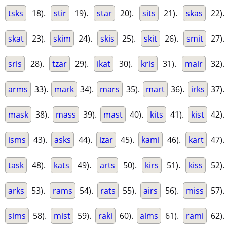
tsks
18).
stir
19).
star
20).
sits
21).
skas
22).
skat
23).
skim
24).
skis
25).
skit
26).
smit
27).
sris
28).
tzar
29).
ikat
30).
kris
31).
mair
32).
arms
33).
mark
34).
mars
35).
mart
36).
irks
37).
mask
38).
mass
39).
mast
40).
kits
41).
kist
42).
isms
43).
asks
44).
izar
45).
kami
46).
kart
47).
task
48).
kats
49).
arts
50).
kirs
51).
kiss
52).
arks
53).
rams
54).
rats
55).
airs
56).
miss
57).
sims
58).
mist
59).
raki
60).
aims
61).
rami
62).