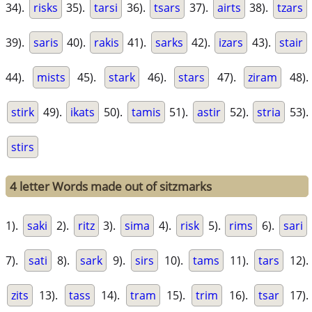
34).
risks
35).
tarsi
36).
tsars
37).
airts
38).
tzars
39).
saris
40).
rakis
41).
sarks
42).
izars
43).
stair
44).
mists
45).
stark
46).
stars
47).
ziram
48).
stirk
49).
ikats
50).
tamis
51).
astir
52).
stria
53).
stirs
4 letter Words made out of sitzmarks
1).
saki
2).
ritz
3).
sima
4).
risk
5).
rims
6).
sari
7).
sati
8).
sark
9).
sirs
10).
tams
11).
tars
12).
zits
13).
tass
14).
tram
15).
trim
16).
tsar
17).