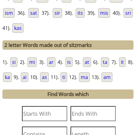
ism
36).
sat
37).
sir
38).
its
39).
mis
40).
sri
41).
kas
2 letter Words made out of sitzmarks
1).
si
2).
mi
3).
ar
4).
is
5).
at
6).
ta
7).
it
8).
ka
9).
ai
10).
as
11).
ti
12).
ma
13).
am
Find Words which