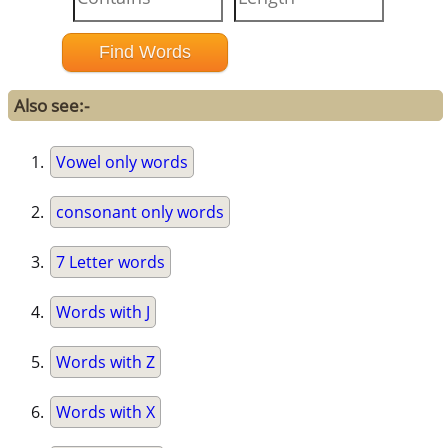
Also see:-
Vowel only words
consonant only words
7 Letter words
Words with J
Words with Z
Words with X