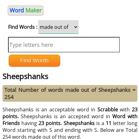
Word
Maker
Find Words :
Sheepshanks
Total Number of words made out of Sheepshanks =
254
Sheepshanks is an acceptable word in
Scrabble
with
23
points.
Sheepshanks is an accepted word in
Word with
Friends
having
23 points.
Sheepshanks
is a
11
letter long
Word starting with S and ending with S. Below are Total
254 words made out of this word.