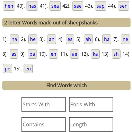
heh
40).
has
41).
sea
42).
see
43).
sap
44).
sen
2 letter Words made out of sheepshanks
1).
na
2).
he
3).
an
4).
es
5).
ah
6).
ha
7).
ne
8).
as
9).
pa
10).
eh
11).
ae
12).
ka
13).
sh
14).
pe
15).
en
Find Words which