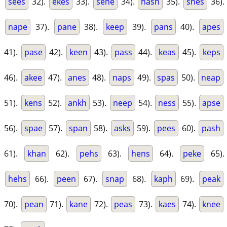
sees
32).
ekes
33).
sene
34).
hash
35).
shes
36).
nape
37).
pane
38).
keep
39).
pans
40).
apes
41).
pase
42).
keen
43).
pass
44).
keas
45).
keps
46).
akee
47).
anes
48).
naps
49).
spas
50).
neap
51).
kens
52).
ankh
53).
neep
54).
ness
55).
apse
56).
spae
57).
span
58).
asks
59).
pees
60).
pash
61).
khan
62).
pehs
63).
hens
64).
peke
65).
hehs
66).
peen
67).
snap
68).
kaph
69).
peak
70).
pean
71).
kane
72).
peas
73).
kaes
74).
knee