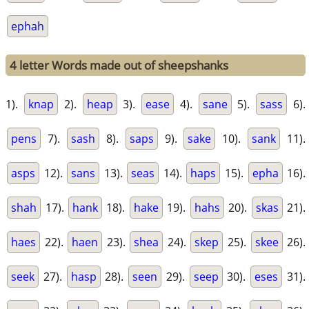
ephah
4 letter Words made out of sheepshanks
1).
knap
2).
heap
3).
ease
4).
sane
5).
sass
6).
pens
7).
sash
8).
saps
9).
sake
10).
sank
11).
asps
12).
sans
13).
seas
14).
haps
15).
epha
16).
shah
17).
hank
18).
hake
19).
hahs
20).
skas
21).
haes
22).
haen
23).
shea
24).
skep
25).
skee
26).
seek
27).
hasp
28).
seen
29).
seep
30).
eses
31).