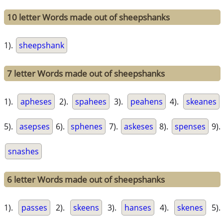
10 letter Words made out of sheepshanks
1).
sheepshank
7 letter Words made out of sheepshanks
1).
apheses
2).
spahees
3).
peahens
4).
skeanes
5).
asepses
6).
sphenes
7).
askeses
8).
spenses
9).
snashes
6 letter Words made out of sheepshanks
1).
passes
2).
skeens
3).
hanses
4).
skenes
5).