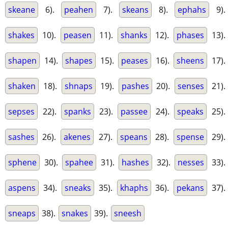
skeane
6).
peahen
7).
skeans
8).
ephahs
9).
shakes
10).
peasen
11).
shanks
12).
phases
13).
shapen
14).
shapes
15).
peases
16).
sheens
17).
shaken
18).
shnaps
19).
pashes
20).
senses
21).
sepses
22).
spanks
23).
passee
24).
speaks
25).
sashes
26).
akenes
27).
speans
28).
spense
29).
sphene
30).
spahee
31).
hashes
32).
nesses
33).
aspens
34).
sneaks
35).
khaphs
36).
pekans
37).
sneaps
38).
snakes
39).
sneesh