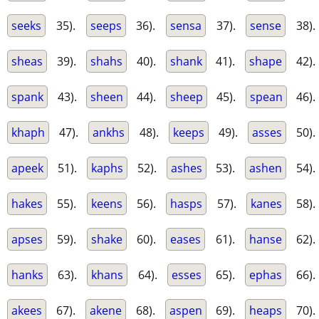
seeks
35).
seeps
36).
sensa
37).
sense
38).
sheas
39).
shahs
40).
shank
41).
shape
42).
spank
43).
sheen
44).
sheep
45).
spean
46).
khaph
47).
ankhs
48).
keeps
49).
asses
50).
apeek
51).
kaphs
52).
ashes
53).
ashen
54).
hakes
55).
keens
56).
hasps
57).
kanes
58).
apses
59).
shake
60).
eases
61).
hanse
62).
hanks
63).
khans
64).
esses
65).
ephas
66).
akees
67).
akene
68).
aspen
69).
heaps
70).