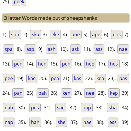
75).
peek
3 letter Words made out of sheepshanks
1).
shh
2).
ska
3).
eke
4).
ane
5).
ape
6).
ens
7).
spa
8).
asp
9).
ash
10).
ask
11).
ass
12).
nae
13).
pen
14).
hen
15).
peh
16).
hep
17).
hes
18).
pee
19).
kae
20).
pea
21).
kas
22).
kea
23).
pas
24).
pan
25).
pah
26).
ken
27).
nee
28).
kep
29).
nah
30).
pes
31).
sae
32).
hap
33).
sha
34).
nap
35).
hah
36).
she
37).
hae
38).
ess
39).