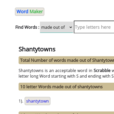
Word
Maker
Find Words :
Shantytowns
Total Number of words made out of Shantytow
Shantytowns is an acceptable word in
Scrabble
w
letter long Word starting with S and ending with 
10 letter Words made out of shantytowns
1).
shantytown