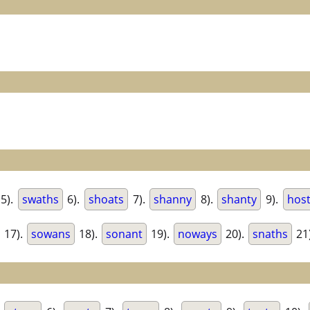
5).
swaths
6).
shoats
7).
shanny
8).
shanty
9).
hos
17).
sowans
18).
sonant
19).
noways
20).
snaths
21