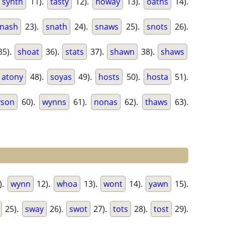
synth
11).
tasty
12).
noway
13).
oaths
14).
nash
23).
snath
24).
snaws
25).
snots
26).
5).
shoat
36).
stats
37).
shawn
38).
shaws
atony
48).
soyas
49).
hosts
50).
hosta
51).
yson
60).
wynns
61).
nonas
62).
thaws
63).
).
wynn
12).
whoa
13).
wont
14).
yawn
15).
25).
sway
26).
swot
27).
tots
28).
tost
29).