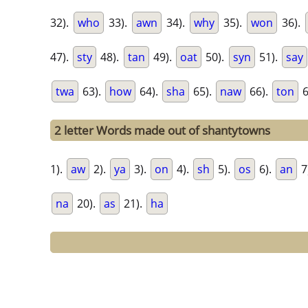
32).
who
33).
awn
34).
why
35).
won
36).
47).
sty
48).
tan
49).
oat
50).
syn
51).
say
twa
63).
how
64).
sha
65).
naw
66).
ton
6
2 letter Words made out of shantytowns
1).
aw
2).
ya
3).
on
4).
sh
5).
os
6).
an
7
na
20).
as
21).
ha