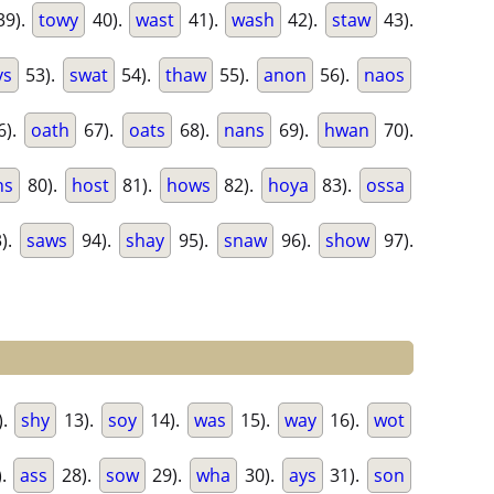
39).
towy
40).
wast
41).
wash
42).
staw
43).
ys
53).
swat
54).
thaw
55).
anon
56).
naos
6).
oath
67).
oats
68).
nans
69).
hwan
70).
ns
80).
host
81).
hows
82).
hoya
83).
ossa
).
saws
94).
shay
95).
snaw
96).
show
97).
).
shy
13).
soy
14).
was
15).
way
16).
wot
).
ass
28).
sow
29).
wha
30).
ays
31).
son