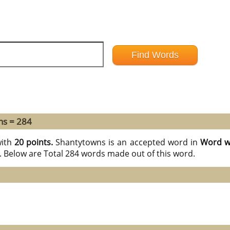
ns = 284
ith
20 points.
Shantytowns is an accepted word in
Word wi
S. Below are Total 284 words made out of this word.