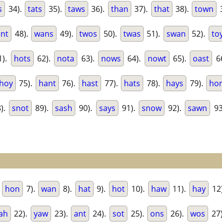
s
34).
tats
35).
taws
36).
than
37).
that
38).
town
nt
48).
wans
49).
twos
50).
twas
51).
swan
52).
to
1).
hots
62).
nota
63).
nows
64).
nowt
65).
oast
6
hoy
75).
hant
76).
hast
77).
hats
78).
hays
79).
ho
).
snot
89).
sash
90).
says
91).
snow
92).
sawn
93
.
hon
7).
wan
8).
hat
9).
hot
10).
haw
11).
hay
12
ah
22).
yaw
23).
ant
24).
sot
25).
ons
26).
wos
27