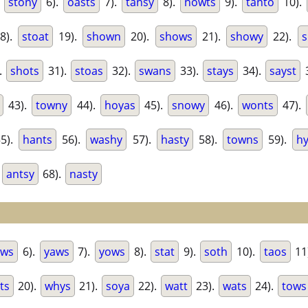
.
stony
6).
oasts
7).
tansy
8).
nowts
9).
tanto
10).
8).
stoat
19).
shown
20).
shows
21).
showy
22).
s
.
shots
31).
stoas
32).
swans
33).
stays
34).
sayst
3
43).
towny
44).
hoyas
45).
snowy
46).
wonts
47).
5).
hants
56).
washy
57).
hasty
58).
towns
59).
h
.
antsy
68).
nasty
ows
6).
yaws
7).
yows
8).
stat
9).
soth
10).
taos
11
ts
20).
whys
21).
soya
22).
watt
23).
wats
24).
tows