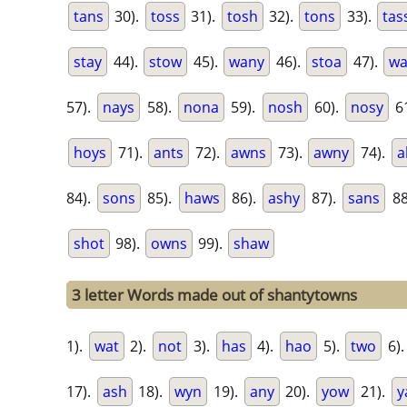
tans
30).
toss
31).
tosh
32).
tons
33).
tas
stay
44).
stow
45).
wany
46).
stoa
47).
wa
57).
nays
58).
nona
59).
nosh
60).
nosy
6
hoys
71).
ants
72).
awns
73).
awny
74).
a
84).
sons
85).
haws
86).
ashy
87).
sans
88
shot
98).
owns
99).
shaw
3 letter Words made out of shantytowns
1).
wat
2).
not
3).
has
4).
hao
5).
two
6)
17).
ash
18).
wyn
19).
any
20).
yow
21).
y