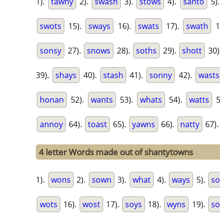
1).
tawny
2).
swash
3).
stows
4).
santo
5)
swots
15).
sways
16).
swats
17).
swath
1
sonsy
27).
snows
28).
soths
29).
shott
30)
39).
shays
40).
stash
41).
sonny
42).
wasts
honan
52).
wants
53).
whats
54).
watts
5
annoy
64).
toast
65).
yawns
66).
natty
67)
4 letter Words made out of shantytowns
1).
wons
2).
sown
3).
what
4).
ways
5).
s
wots
16).
wost
17).
soys
18).
wyns
19).
so