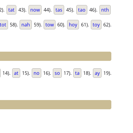
2).
tat
43).
now
44).
tas
45).
tao
46).
nth
tot
58).
nah
59).
tow
60).
hoy
61).
toy
62).
14).
at
15).
no
16).
so
17).
ta
18).
ay
19).