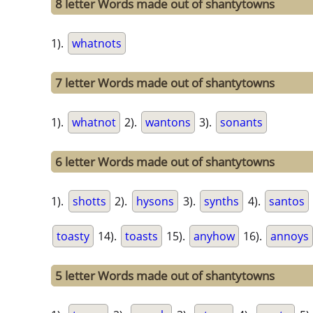
8 letter Words made out of shantytowns
1).
whatnots
7 letter Words made out of shantytowns
1).
whatnot
2).
wantons
3).
sonants
6 letter Words made out of shantytowns
1).
shotts
2).
hysons
3).
synths
4).
santos
toasty
14).
toasts
15).
anyhow
16).
annoys
5 letter Words made out of shantytowns