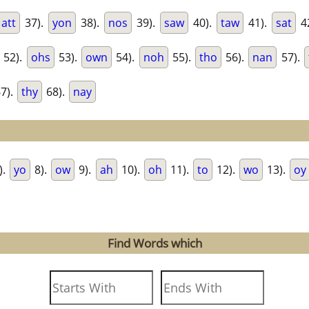
att
37).
yon
38).
nos
39).
saw
40).
taw
41).
sat
4
52).
ohs
53).
own
54).
noh
55).
tho
56).
nan
57).
7).
thy
68).
nay
).
yo
8).
ow
9).
ah
10).
oh
11).
to
12).
wo
13).
oy
Find Words which