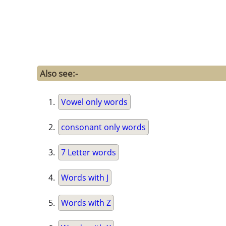
Also see:-
Vowel only words
consonant only words
7 Letter words
Words with J
Words with Z