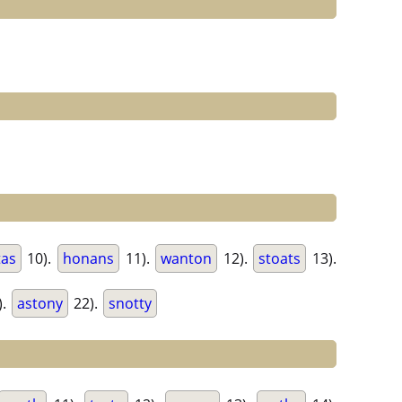
tas
10).
honans
11).
wanton
12).
stoats
13).
).
astony
22).
snotty