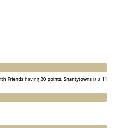
th Friends
having
20 points.
Shantytowns
is a
11