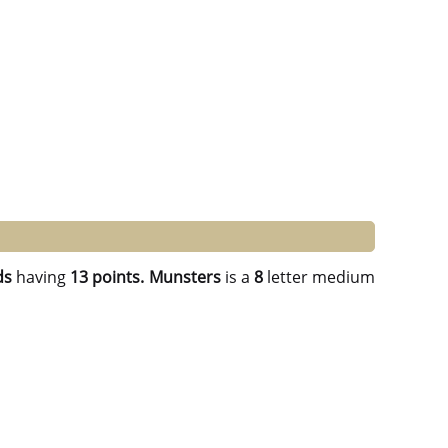
ds
having
13 points.
Munsters
is a
8
letter medium