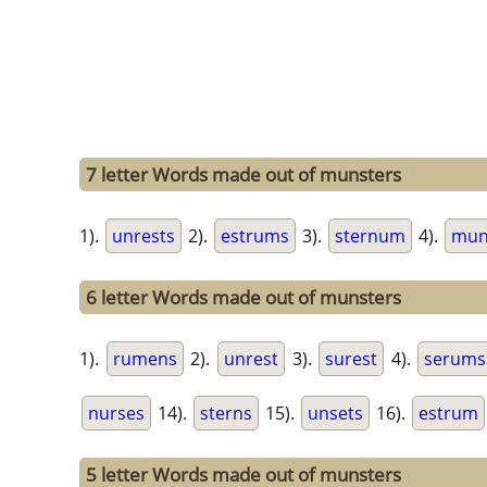
7 letter Words made out of munsters
1).
unrests
2).
estrums
3).
sternum
4).
mun
6 letter Words made out of munsters
1).
rumens
2).
unrest
3).
surest
4).
serums
nurses
14).
sterns
15).
unsets
16).
estrum
5 letter Words made out of munsters