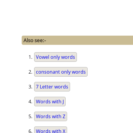
Also see:-
Vowel only words
consonant only words
7 Letter words
Words with J
Words with Z
Words with X