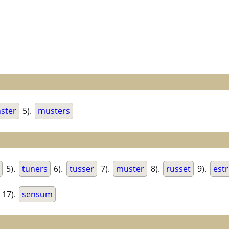
ster
5).
musters
5).
tuners
6).
tusser
7).
muster
8).
russet
9).
est
17).
sensum