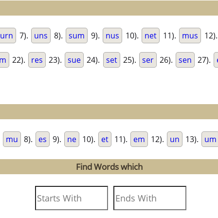
urn
7).
uns
8).
sum
9).
nus
10).
net
11).
mus
12)
em
22).
res
23).
sue
24).
set
25).
ser
26).
sen
27).
.
mu
8).
es
9).
ne
10).
et
11).
em
12).
un
13).
um
Find Words which