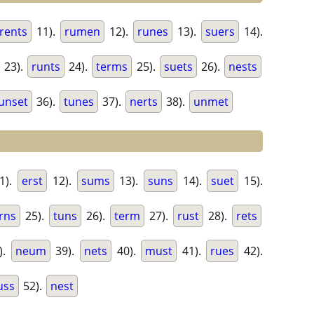
rents
11).
rumen
12).
runes
13).
suers
14).
23).
runts
24).
terms
25).
suets
26).
nests
unset
36).
tunes
37).
nerts
38).
unmet
1).
erst
12).
sums
13).
suns
14).
suet
15).
rns
25).
tuns
26).
term
27).
rust
28).
rets
).
neum
39).
nets
40).
must
41).
rues
42).
uss
52).
nest