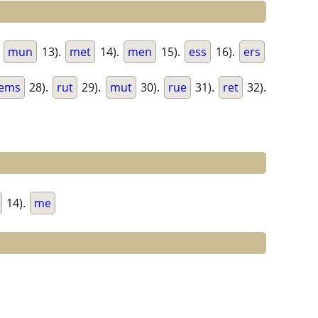
.
mun
13).
met
14).
men
15).
ess
16).
ers
ems
28).
rut
29).
mut
30).
rue
31).
ret
32).
14).
me