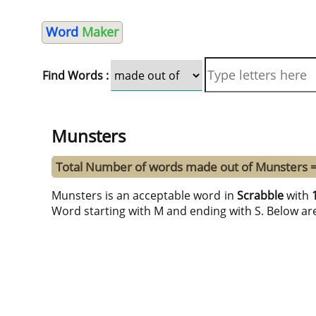
Word
Maker
Find Words :
Munsters
Total Number of words made out of Munsters 
Munsters is an acceptable word in
Scrabble
with
Word starting with M and ending with S. Below ar