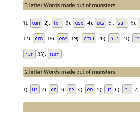
3 letter Words made out of munsters
1).
tun
2).
ten
3).
use
4).
uts
5).
sun
6).
17).
ern
18).
ens
19).
emu
20).
nut
21).
r
run
33).
rum
2 letter Words made out of munsters
1).
us
2).
er
3).
re
4).
en
5).
ut
6).
nu
7)