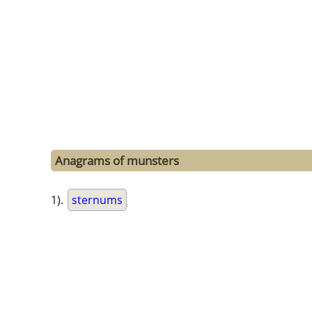
Anagrams of munsters
1).
sternums