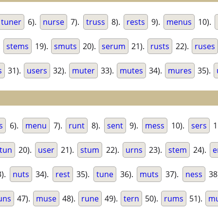
tuner
6).
nurse
7).
truss
8).
rests
9).
menus
10).
.
stems
19).
smuts
20).
serum
21).
rusts
22).
ruses
s
31).
users
32).
muter
33).
mutes
34).
mures
35).
s
6).
menu
7).
runt
8).
sent
9).
mess
10).
sers
1
tun
20).
user
21).
stum
22).
urns
23).
stem
24).
e
).
nuts
34).
rest
35).
tune
36).
muts
37).
ness
38
uns
47).
muse
48).
rune
49).
tern
50).
rums
51).
m