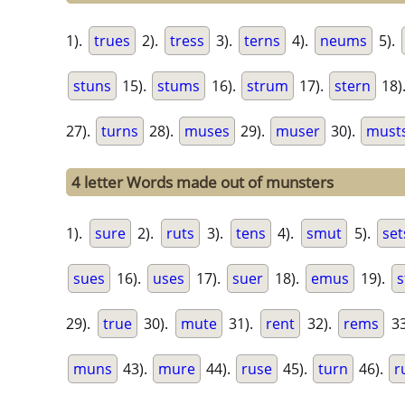
1).
trues
2).
tress
3).
terns
4).
neums
5).
stuns
15).
stums
16).
strum
17).
stern
18)
27).
turns
28).
muses
29).
muser
30).
must
4 letter Words made out of munsters
1).
sure
2).
ruts
3).
tens
4).
smut
5).
set
sues
16).
uses
17).
suer
18).
emus
19).
s
29).
true
30).
mute
31).
rent
32).
rems
33
muns
43).
mure
44).
ruse
45).
turn
46).
r