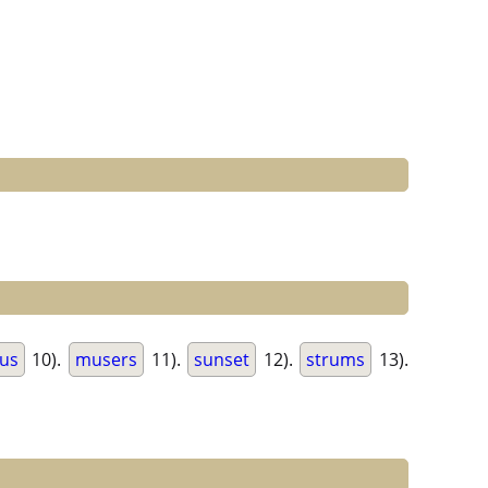
rus
10).
musers
11).
sunset
12).
strums
13).