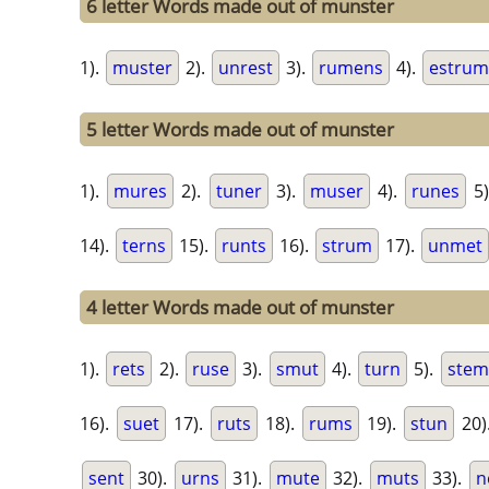
6 letter Words made out of munster
1).
muster
2).
unrest
3).
rumens
4).
estrum
5 letter Words made out of munster
1).
mures
2).
tuner
3).
muser
4).
runes
5
14).
terns
15).
runts
16).
strum
17).
unmet
4 letter Words made out of munster
1).
rets
2).
ruse
3).
smut
4).
turn
5).
stem
16).
suet
17).
ruts
18).
rums
19).
stun
20)
sent
30).
urns
31).
mute
32).
muts
33).
n