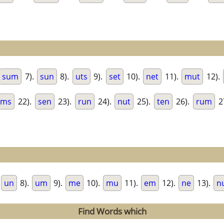
sum
7).
sun
8).
uts
9).
set
10).
net
11).
mut
12).
ems
22).
sen
23).
run
24).
nut
25).
ten
26).
rum
2
un
8).
um
9).
me
10).
mu
11).
em
12).
ne
13).
n
Find Words which