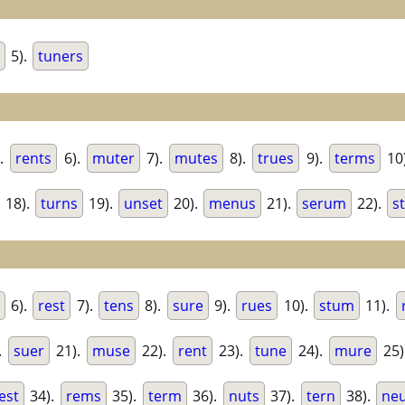
5).
tuners
).
rents
6).
muter
7).
mutes
8).
trues
9).
terms
10
18).
turns
19).
unset
20).
menus
21).
serum
22).
s
6).
rest
7).
tens
8).
sure
9).
rues
10).
stum
11).
.
suer
21).
muse
22).
rent
23).
tune
24).
mure
25)
est
34).
rems
35).
term
36).
nuts
37).
tern
38).
ne