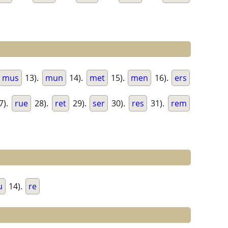
mus
13).
mun
14).
met
15).
men
16).
ers
7).
rue
28).
ret
29).
ser
30).
res
31).
rem
u
14).
re