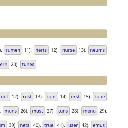
).
rumen
11).
nerts
12).
nurse
13).
neums
tern
23).
tunes
runt
12).
rust
13).
runs
14).
erst
15).
rune
.
muns
26).
must
27).
tuns
28).
menu
29).
um
39).
nets
40).
true
41).
user
42).
emus