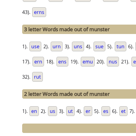
43).
erns
3 letter Words made out of munster
1).
use
2).
urn
3).
uns
4).
sue
5).
tun
6).
17).
ern
18).
ens
19).
emu
20).
nus
21).
32).
rut
2 letter Words made out of munster
1).
en
2).
us
3).
ut
4).
er
5).
es
6).
et
7).