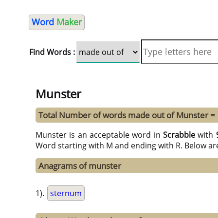
Word
Maker
Find Words :
Munster
Total Number of words made out of Munster =
Munster is an acceptable word in
Scrabble
with
Word starting with M and ending with R. Below ar
Anagrams of munster
1).
sternum