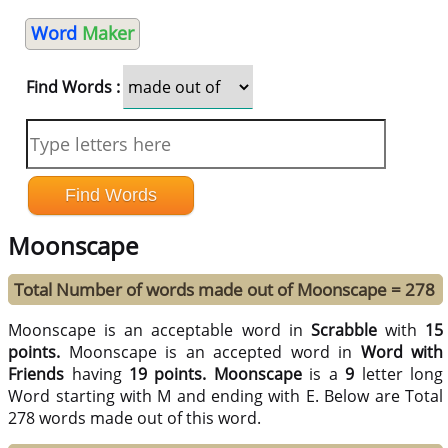
Word
Maker
Find Words :
Moonscape
Total Number of words made out of Moonscape = 278
Moonscape is an acceptable word in
Scrabble
with
15
points.
Moonscape is an accepted word in
Word with
Friends
having
19 points.
Moonscape
is a
9
letter long
Word starting with M and ending with E. Below are Total
278 words made out of this word.