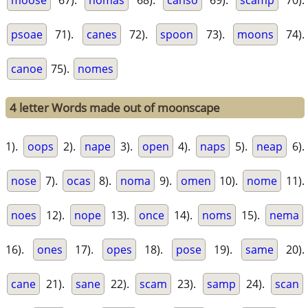
moose
67).
nomas
68).
canso
69).
scamp
70).
psoae
71).
canes
72).
spoon
73).
moons
74).
canoe
75).
nomes
4 letter Words made out of moonscape
1).
oops
2).
nape
3).
open
4).
naps
5).
neap
6).
nose
7).
ocas
8).
noma
9).
omen
10).
nome
11).
noes
12).
nope
13).
once
14).
noms
15).
nema
16).
ones
17).
opes
18).
pose
19).
same
20).
cane
21).
sane
22).
scam
23).
samp
24).
scan