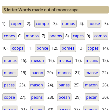
5 letter Words made out of moonscape
1).
copen
2).
compo
3).
nomos
4).
noose
5).
cones
6).
monos
7).
poems
8).
capes
9).
comps
10).
coops
11).
ponce
12).
pomes
13).
copes
14).
monas
15).
meson
16).
mensa
17).
means
18).
manes
19).
paeon
20).
manos
21).
manse
22).
paces
23).
mason
24).
panes
25).
macon
26).
copse
27).
peons
28).
ocean
29).
pecan
30).
moans
31).
peans
32).
paseo
33).
omens
34).