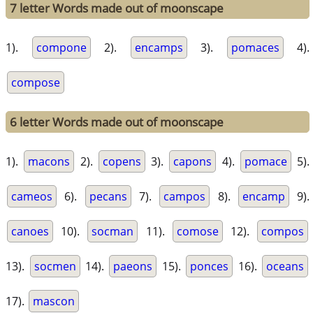
7 letter Words made out of moonscape
1).
compone
2).
encamps
3).
pomaces
4).
compose
6 letter Words made out of moonscape
1).
macons
2).
copens
3).
capons
4).
pomace
5).
cameos
6).
pecans
7).
campos
8).
encamp
9).
canoes
10).
socman
11).
comose
12).
compos
13).
socmen
14).
paeons
15).
ponces
16).
oceans
17).
mascon