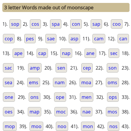
3 letter Words made out of moonscape
1).
sop
2).
cos
3).
spa
4).
con
5).
sap
6).
coo
7).
cop
8).
pes
9).
sae
10).
asp
11).
cam
12).
can
13).
ape
14).
cap
15).
nap
16).
ane
17).
sec
18).
sac
19).
amp
20).
sen
21).
cep
22).
son
23).
sea
24).
ems
25).
nam
26).
moa
27).
oms
28).
one
29).
ons
30).
ope
31).
men
32).
ops
33).
oes
34).
map
35).
moc
36).
nae
37).
mos
38).
mop
39).
moo
40).
noo
41).
mon
42).
nos
43).