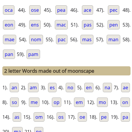
oca
44).
ose
45).
pea
46).
ace
47).
pec
48).
eon
49).
ens
50).
mac
51).
pas
52).
pen
53).
mae
54).
nom
55).
pac
56).
mas
57).
man
58).
pan
59).
pam
2 letter Words made out of moonscape
1).
an
2).
am
3).
es
4).
no
5).
en
6).
na
7).
ae
8).
so
9).
me
10).
op
11).
em
12).
mo
13).
on
14).
as
15).
om
16).
os
17).
oe
18).
pe
19).
pa
20).
ma
21).
ne