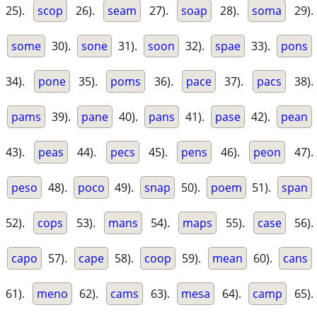
25).
scop
26).
seam
27).
soap
28).
soma
29).
some
30).
sone
31).
soon
32).
spae
33).
pons
34).
pone
35).
poms
36).
pace
37).
pacs
38).
pams
39).
pane
40).
pans
41).
pase
42).
pean
43).
peas
44).
pecs
45).
pens
46).
peon
47).
peso
48).
poco
49).
snap
50).
poem
51).
span
52).
cops
53).
mans
54).
maps
55).
case
56).
capo
57).
cape
58).
coop
59).
mean
60).
cans
61).
meno
62).
cams
63).
mesa
64).
camp
65).