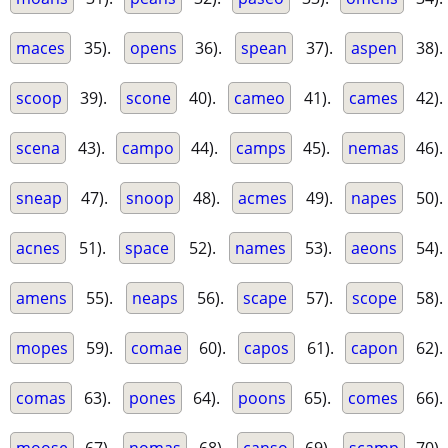
maces
35).
opens
36).
spean
37).
aspen
38).
scoop
39).
scone
40).
cameo
41).
cames
42).
scena
43).
campo
44).
camps
45).
nemas
46).
sneap
47).
snoop
48).
acmes
49).
napes
50).
acnes
51).
space
52).
names
53).
aeons
54).
amens
55).
neaps
56).
scape
57).
scope
58).
mopes
59).
comae
60).
capos
61).
capon
62).
comas
63).
pones
64).
poons
65).
comes
66).