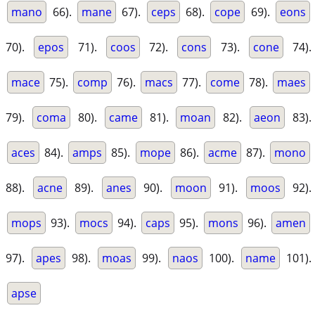
mano
66).
mane
67).
ceps
68).
cope
69).
eons
70).
epos
71).
coos
72).
cons
73).
cone
74).
mace
75).
comp
76).
macs
77).
come
78).
maes
79).
coma
80).
came
81).
moan
82).
aeon
83).
aces
84).
amps
85).
mope
86).
acme
87).
mono
88).
acne
89).
anes
90).
moon
91).
moos
92).
mops
93).
mocs
94).
caps
95).
mons
96).
amen
97).
apes
98).
moas
99).
naos
100).
name
101).
apse