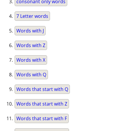
consonant only words
7 Letter words
Words with J
Words with Z
Words with X
Words with Q
Words that start with Q
Words that start with Z
Words that start with F