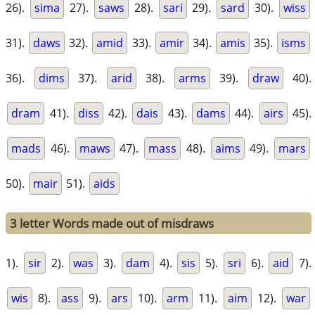
26).
sima
27).
saws
28).
sari
29).
sard
30).
wiss
31).
daws
32).
amid
33).
amir
34).
amis
35).
isms
36).
dims
37).
arid
38).
arms
39).
draw
40).
dram
41).
diss
42).
dais
43).
dams
44).
airs
45).
mads
46).
maws
47).
mass
48).
aims
49).
mars
50).
mair
51).
aids
3 letter Words made out of misdraws
1).
sir
2).
was
3).
dam
4).
sis
5).
sri
6).
aid
7).
wis
8).
ass
9).
ars
10).
arm
11).
aim
12).
war