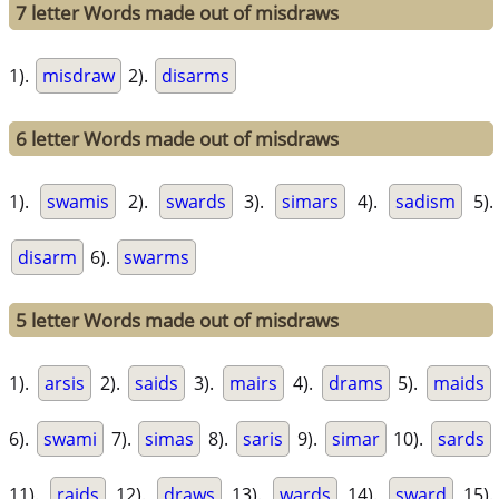
7 letter Words made out of misdraws
1).
misdraw
2).
disarms
6 letter Words made out of misdraws
1).
swamis
2).
swards
3).
simars
4).
sadism
5).
disarm
6).
swarms
5 letter Words made out of misdraws
1).
arsis
2).
saids
3).
mairs
4).
drams
5).
maids
6).
swami
7).
simas
8).
saris
9).
simar
10).
sards
11).
raids
12).
draws
13).
wards
14).
sward
15).