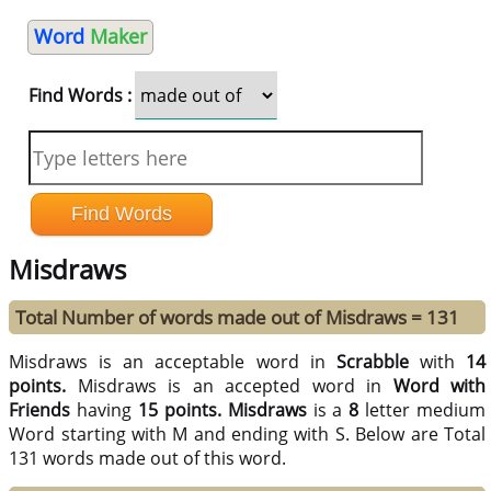
Word
Maker
Find Words :
Misdraws
Total Number of words made out of Misdraws = 131
Misdraws is an acceptable word in
Scrabble
with
14
points.
Misdraws is an accepted word in
Word with
Friends
having
15 points.
Misdraws
is a
8
letter medium
Word starting with M and ending with S. Below are Total
131 words made out of this word.