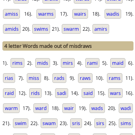
amiss
16).
warms
17).
wairs
18).
wadis
19).
amids
20).
swims
21).
swarm
22).
amirs
4 letter Words made out of misdraws
1).
rims
2).
mids
3).
mirs
4).
rami
5).
maid
6).
rias
7).
miss
8).
rads
9).
raws
10).
rams
11).
raid
12).
rids
13).
sadi
14).
said
15).
wars
16).
warm
17).
ward
18).
wair
19).
wads
20).
wadi
21).
swim
22).
swam
23).
sris
24).
sirs
25).
sims