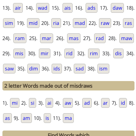
13).
air
14).
wad
15).
ais
16).
ads
17).
daw
18).
sim
19).
mid
20).
ria
21).
mad
22).
raw
23).
ras
24).
ram
25).
mar
26).
mas
27).
rad
28).
maw
29).
mis
30).
mir
31).
rid
32).
rim
33).
dis
34).
saw
35).
dim
36).
ids
37).
sad
38).
ism
2 letter Words made out of misdraws
1).
mi
2).
si
3).
ai
4).
aw
5).
ad
6).
ar
7).
id
8).
as
9).
am
10).
is
11).
ma
Find Words which