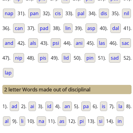
nap
31).
pan
32).
cis
33).
pal
34).
dis
35).
nil
36).
can
37).
pad
38).
lin
39).
asp
40).
dal
41).
and
42).
als
43).
psi
44).
ani
45).
las
46).
sac
47).
nip
48).
pis
49).
lid
50).
pin
51).
sad
52).
lap
2 letter Words made out of disciplinal
1).
ad
2).
ai
3).
id
4).
an
5).
pa
6).
is
7).
la
8).
al
9).
li
10).
na
11).
as
12).
pi
13).
si
14).
in