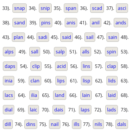
33).
snap
34).
snip
35).
span
36).
scad
37).
asci
38).
sand
39).
pins
40).
anis
41).
anil
42).
ands
43).
plan
44).
sadi
45).
said
46).
sail
47).
sain
48).
alps
49).
sall
50).
salp
51).
alls
52).
spin
53).
daps
54).
clip
55).
acid
56).
lins
57).
clap
58).
inia
59).
clan
60).
lips
61).
lisp
62).
lids
63).
lacs
64).
ilia
65).
land
66).
lain
67).
laid
68).
dial
69).
laic
70).
dais
71).
laps
72).
lads
73).
dill
74).
dins
75).
nail
76).
ills
77).
nils
78).
dals