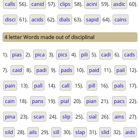
calls
56).
canid
57).
clips
58).
acini
59).
asdic
60).
disci
61).
acids
62).
dials
63).
sapid
64).
cains
4 letter Words made out of disciplinal
1).
pias
2).
pica
3).
pics
4).
pili
5).
cadi
6).
cads
7).
caid
8).
padi
9).
pads
10).
paid
11).
pail
12).
pain
13).
pall
14).
call
15).
pill
16).
pals
17).
cain
18).
pans
19).
pial
20).
pian
21).
pacs
22).
pina
23).
scan
24).
slip
25).
sial
26).
ains
27).
sild
28).
ails
29).
sill
30).
slap
31).
slid
32).
aids