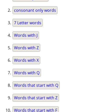
consonant only words
7 Letter words
Words with J
Words with Z
Words with X
Words with Q
Words that start with Q
Words that start with Z
Words that start with F