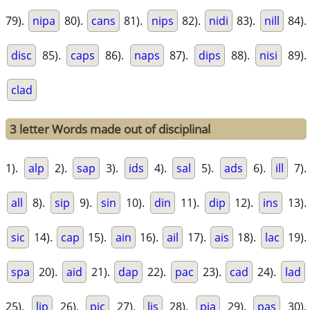
79).
nipa
80).
cans
81).
nips
82).
nidi
83).
nill
84).
disc
85).
caps
86).
naps
87).
dips
88).
nisi
89).
clad
3 letter Words made out of disciplinal
1).
alp
2).
sap
3).
ids
4).
sal
5).
ads
6).
ill
7).
all
8).
sip
9).
sin
10).
din
11).
dip
12).
ins
13).
sic
14).
cap
15).
ain
16).
ail
17).
ais
18).
lac
19).
spa
20).
aid
21).
dap
22).
pac
23).
cad
24).
lad
25).
lip
26).
pic
27).
lis
28).
pia
29).
pas
30).