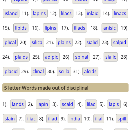
island
11).
lapins
12).
lilacs
13).
inlaid
14).
linacs
15).
lipids
16).
lipins
17).
iliads
18).
anisic
19).
plical
20).
silica
21).
plains
22).
sialid
23).
salpid
24).
plaids
25).
adipic
26).
spinal
27).
sialic
28).
placid
29).
clinal
30).
scilla
31).
alcids
5 letter Words made out of disciplinal
1).
lands
2).
lapin
3).
scald
4).
lilac
5).
lapis
6).
slain
7).
iliac
8).
iliad
9).
india
10).
ilial
11).
spill