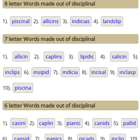
8 letter Words made out of disciplinal
1).
piscinal
2).
allicins
3).
indicias
4).
landslip
7 letter Words made out of disciplinal
1).
allicin
2).
caplins
3).
lipidic
4).
salicin
5).
inclips
6).
insipid
7).
indicia
8).
incisal
9).
inclasp
10).
piscina
6 letter Words made out of disciplinal
1).
casini
2).
caplin
3).
pianic
4).
canids
5).
pallid
6).
capsid
7).
panics
8).
nicads
9).
inclip
10).