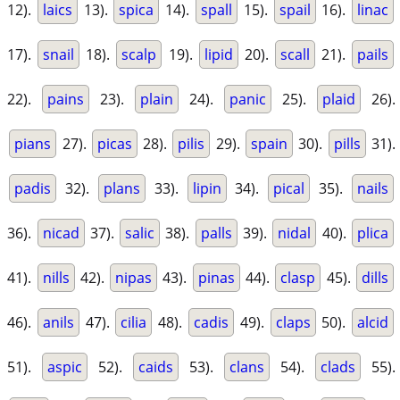
12).
laics
13).
spica
14).
spall
15).
spail
16).
linac
17).
snail
18).
scalp
19).
lipid
20).
scall
21).
pails
22).
pains
23).
plain
24).
panic
25).
plaid
26).
pians
27).
picas
28).
pilis
29).
spain
30).
pills
31).
padis
32).
plans
33).
lipin
34).
pical
35).
nails
36).
nicad
37).
salic
38).
palls
39).
nidal
40).
plica
41).
nills
42).
nipas
43).
pinas
44).
clasp
45).
dills
46).
anils
47).
cilia
48).
cadis
49).
claps
50).
alcid
51).
aspic
52).
caids
53).
clans
54).
clads
55).