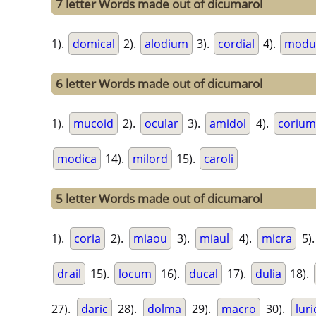
7 letter Words made out of dicumarol
1).
domical
2).
alodium
3).
cordial
4).
modu
6 letter Words made out of dicumarol
1).
mucoid
2).
ocular
3).
amidol
4).
corium
modica
14).
milord
15).
caroli
5 letter Words made out of dicumarol
1).
coria
2).
miaou
3).
miaul
4).
micra
5)
drail
15).
locum
16).
ducal
17).
dulia
18).
27).
daric
28).
dolma
29).
macro
30).
luri