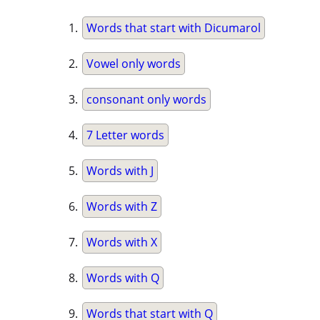
Words that start with Dicumarol
Vowel only words
consonant only words
7 Letter words
Words with J
Words with Z
Words with X
Words with Q
Words that start with Q