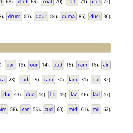
d
68).
clod
69).
coal
70).
cadi
71).
coil
72).
2).
drum
83).
dour
84).
duma
85).
duci
86).
).
oar
13).
our
14).
oud
15).
ram
16).
air
ca
28).
rad
29).
cam
30).
lam
31).
dal
32).
.
dui
43).
duo
44).
lid
45).
lac
46).
lad
47).
aim
58).
car
59).
cud
60).
mid
61).
mil
62).