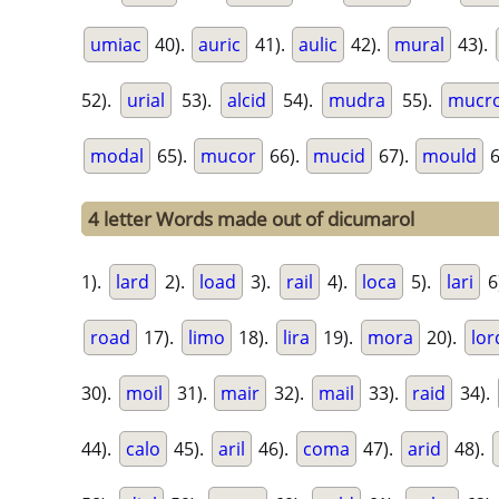
umiac
40).
auric
41).
aulic
42).
mural
43).
52).
urial
53).
alcid
54).
mudra
55).
mucr
modal
65).
mucor
66).
mucid
67).
mould
6
4 letter Words made out of dicumarol
1).
lard
2).
load
3).
rail
4).
loca
5).
lari
6
road
17).
limo
18).
lira
19).
mora
20).
lor
30).
moil
31).
mair
32).
mail
33).
raid
34).
44).
calo
45).
aril
46).
coma
47).
arid
48).