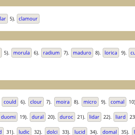
lar
5).
clamour
5).
morula
6).
radium
7).
maduro
8).
lorica
9).
cu
.
could
6).
clour
7).
moira
8).
micro
9).
comal
10
duomi
19).
dural
20).
duroc
21).
lidar
22).
liard
23
d
31).
ludic
32).
dolci
33).
lucid
34).
domal
35).