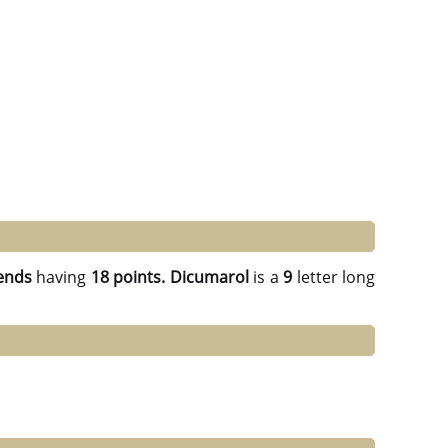
ends
having
18 points.
Dicumarol
is a
9
letter long