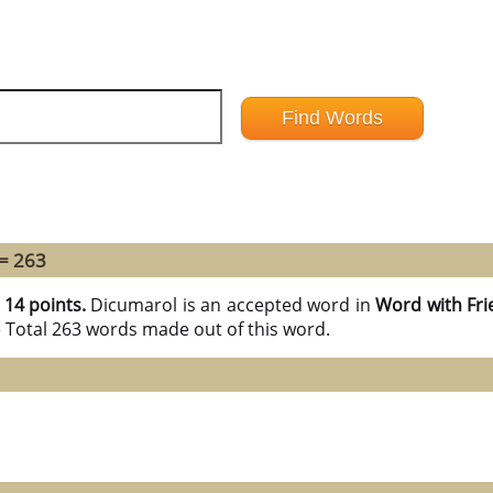
 = 263
h
14 points.
Dicumarol is an accepted word in
Word with Fri
e Total 263 words made out of this word.