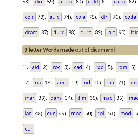
58).
diol
59).
arum
60).
cold
61).
calm
62)
coir
73).
auld
74).
cola
75).
dirl
76).
coda
dram
87).
duro
88).
dura
89).
laic
90).
lai
3 letter Words made out of dicumarol
1).
aid
2).
roc
3).
cad
4).
rod
5).
rom
6)
17).
ria
18).
amu
19).
rid
20).
rim
21).
or
mar
33).
dam
34).
dim
35).
mad
36).
ma
lar
48).
cur
49).
moc
50).
col
51).
mod
5
cor