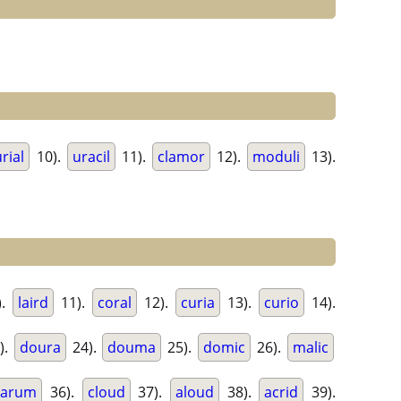
rial
10).
uracil
11).
clamor
12).
moduli
13).
).
laird
11).
coral
12).
curia
13).
curio
14).
).
doura
24).
douma
25).
domic
26).
malic
larum
36).
cloud
37).
aloud
38).
acrid
39).