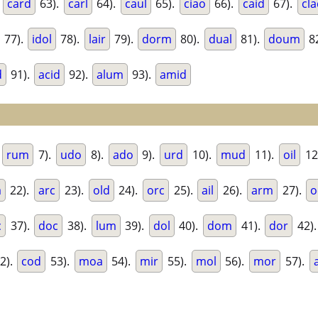
.
card
63).
carl
64).
caul
65).
ciao
66).
caid
67).
cla
77).
idol
78).
lair
79).
dorm
80).
dual
81).
doum
8
d
91).
acid
92).
alum
93).
amid
.
rum
7).
udo
8).
ado
9).
urd
10).
mud
11).
oil
12
a
22).
arc
23).
old
24).
orc
25).
ail
26).
arm
27).
o
c
37).
doc
38).
lum
39).
dol
40).
dom
41).
dor
42)
2).
cod
53).
moa
54).
mir
55).
mol
56).
mor
57).