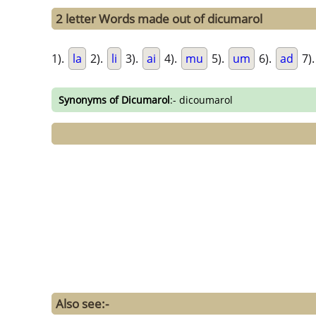
2 letter Words made out of dicumarol
1).
la
2).
li
3).
ai
4).
mu
5).
um
6).
ad
7)
Synonyms of Dicumarol
:- dicoumarol
Also see:-