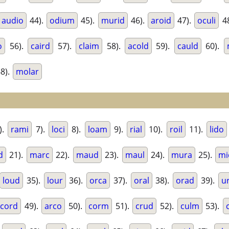
audio
44).
odium
45).
murid
46).
aroid
47).
oculi
4
o
56).
caird
57).
claim
58).
acold
59).
cauld
60).
8).
molar
).
rami
7).
loci
8).
loam
9).
rial
10).
roil
11).
lido
d
21).
marc
22).
maud
23).
maul
24).
mura
25).
mi
loud
35).
lour
36).
orca
37).
oral
38).
orad
39).
ur
cord
49).
arco
50).
corm
51).
crud
52).
culm
53).