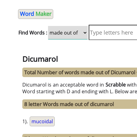
Word
Maker
Find Words :
Dicumarol
Total Number of words made out of Dicumarol
Dicumarol is an acceptable word in
Scrabble
wit
Word starting with D and ending with L. Below ar
8 letter Words made out of dicumarol
1).
mucoidal