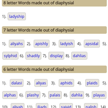
8 letter Words made out of diaphysial
1).
ladyship
7 letter Words made out of diaphysial
1).
aliyahs
2).
apishly
3).
ladyish
4).
apsidal
5).
sylphid
6).
shadily
7).
display
8).
dahlias
6 letter Words made out of diaphysial
1).
dalasi
2).
aliyas
3).
aphids
4).
plaids
5).
alphas
6).
plashy
7).
palais
8).
dahlia
9).
playas
10).
aliyah
11).
iliads
12).
saiyid
13).
palish
14).