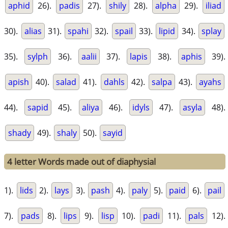
aphid
26).
padis
27).
shily
28).
alpha
29).
iliad
30).
alias
31).
spahi
32).
spail
33).
lipid
34).
splay
35).
sylph
36).
aalii
37).
lapis
38).
aphis
39).
apish
40).
salad
41).
dahls
42).
salpa
43).
ayahs
44).
sapid
45).
aliya
46).
idyls
47).
asyla
48).
shady
49).
shaly
50).
sayid
4 letter Words made out of diaphysial
1).
lids
2).
lays
3).
pash
4).
paly
5).
paid
6).
pail
7).
pads
8).
lips
9).
lisp
10).
padi
11).
pals
12).