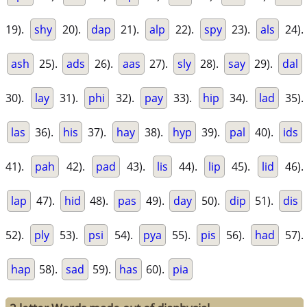
19).
shy
20).
dap
21).
alp
22).
spy
23).
als
24).
ash
25).
ads
26).
aas
27).
sly
28).
say
29).
dal
30).
lay
31).
phi
32).
pay
33).
hip
34).
lad
35).
las
36).
his
37).
hay
38).
hyp
39).
pal
40).
ids
41).
pah
42).
pad
43).
lis
44).
lip
45).
lid
46).
lap
47).
hid
48).
pas
49).
day
50).
dip
51).
dis
52).
ply
53).
psi
54).
pya
55).
pis
56).
had
57).
hap
58).
sad
59).
has
60).
pia