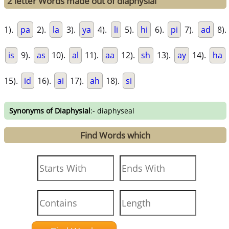
2 letter Words made out of diaphysial
1).
pa
2).
la
3).
ya
4).
li
5).
hi
6).
pi
7).
ad
8).
is
9).
as
10).
al
11).
aa
12).
sh
13).
ay
14).
ha
15).
id
16).
ai
17).
ah
18).
si
Synonyms of Diaphysial
:- diaphyseal
Find Words which