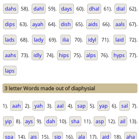
dahs
58).
dahl
59).
days
60).
dhal
61).
dial
62).
dips
63).
ayah
64).
dish
65).
aids
66).
aals
67).
lads
68).
lady
69).
ilia
70).
idyl
71).
laid
72).
aahs
73).
idly
74).
hips
75).
alps
76).
hyps
77).
laps
3 letter Words made out of diaphysial
1).
aah
2).
yah
3).
aal
4).
sap
5).
yap
6).
sal
7).
yip
8).
ays
9).
dah
10).
sha
11).
asp
12).
ail
13).
spa
14).
ais
15).
sip
16).
ala
17).
aid
18).
aha