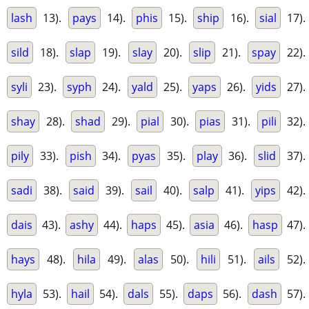
lash
13).
pays
14).
phis
15).
ship
16).
sial
17).
sild
18).
slap
19).
slay
20).
slip
21).
spay
22).
syli
23).
syph
24).
yald
25).
yaps
26).
yids
27).
shay
28).
shad
29).
pial
30).
pias
31).
pili
32).
pily
33).
pish
34).
pyas
35).
play
36).
slid
37).
sadi
38).
said
39).
sail
40).
salp
41).
yips
42).
dais
43).
ashy
44).
haps
45).
asia
46).
hasp
47).
hays
48).
hila
49).
alas
50).
hili
51).
ails
52).
hyla
53).
hail
54).
dals
55).
daps
56).
dash
57).