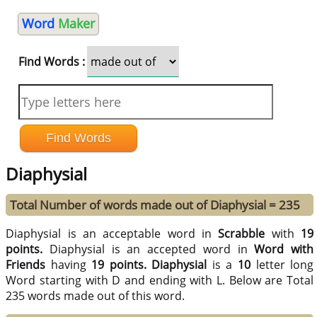
Word
Maker
Find Words :
Diaphysial
Total Number of words made out of Diaphysial = 235
Diaphysial is an acceptable word in
Scrabble
with
19
points.
Diaphysial is an accepted word in
Word with
Friends
having
19 points.
Diaphysial
is a
10
letter long
Word starting with D and ending with L. Below are Total
235 words made out of this word.