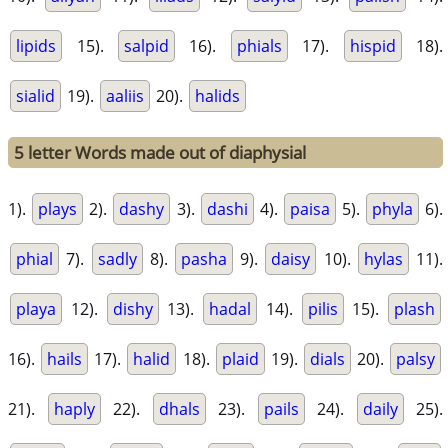
lipids
15).
salpid
16).
phials
17).
hispid
18).
sialid
19).
aaliis
20).
halids
5 letter Words made out of diaphysial
1).
plays
2).
dashy
3).
dashi
4).
paisa
5).
phyla
6).
phial
7).
sadly
8).
pasha
9).
daisy
10).
hylas
11).
playa
12).
dishy
13).
hadal
14).
pilis
15).
plash
16).
hails
17).
halid
18).
plaid
19).
dials
20).
palsy
21).
haply
22).
dhals
23).
pails
24).
daily
25).