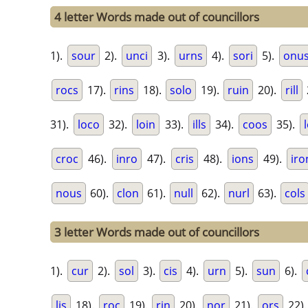
4 letter Words made out of councillors
1).
sour
2).
unci
3).
urns
4).
sori
5).
onu
rocs
17).
rins
18).
solo
19).
ruin
20).
rill
31).
loco
32).
loin
33).
ills
34).
coos
35).
croc
46).
inro
47).
cris
48).
ions
49).
iro
nous
60).
clon
61).
null
62).
nurl
63).
cols
3 letter Words made out of councillors
1).
cur
2).
sol
3).
cis
4).
urn
5).
sun
6).
lis
18).
roc
19).
rin
20).
nor
21).
ors
22)