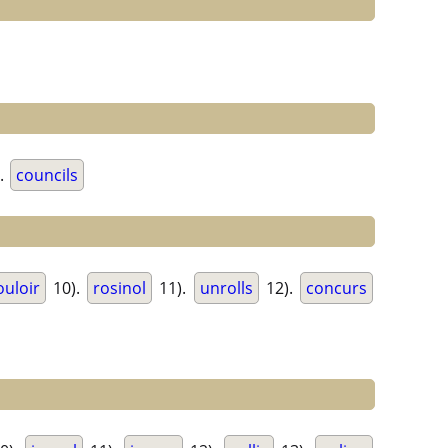
.
councils
ouloir
10).
rosinol
11).
unrolls
12).
concurs