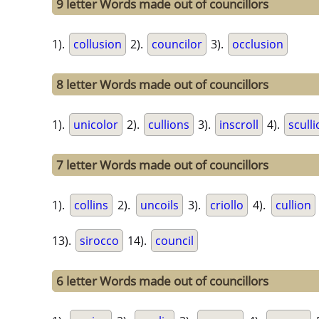
9 letter Words made out of councillors
1).
collusion
2).
councilor
3).
occlusion
8 letter Words made out of councillors
1).
unicolor
2).
cullions
3).
inscroll
4).
scull
7 letter Words made out of councillors
1).
collins
2).
uncoils
3).
criollo
4).
cullion
13).
sirocco
14).
council
6 letter Words made out of councillors