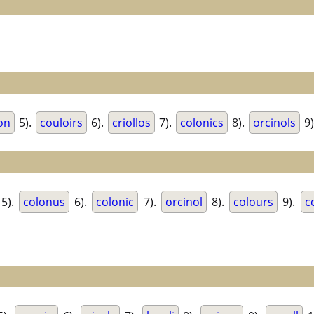
ion
5).
couloirs
6).
criollos
7).
colonics
8).
orcinols
9)
5).
colonus
6).
colonic
7).
orcinol
8).
colours
9).
c