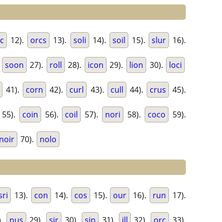
ic
12).
orcs
13).
soli
14).
soil
15).
slur
16).
.
soon
27).
roll
28).
icon
29).
lion
30).
loci
41).
corn
42).
curl
43).
cull
44).
crus
45).
55).
coin
56).
coil
57).
nori
58).
coco
59).
noir
70).
nolo
sri
13).
con
14).
cos
15).
our
16).
run
17).
).
nus
29).
sir
30).
sin
31).
ill
32).
orc
33).