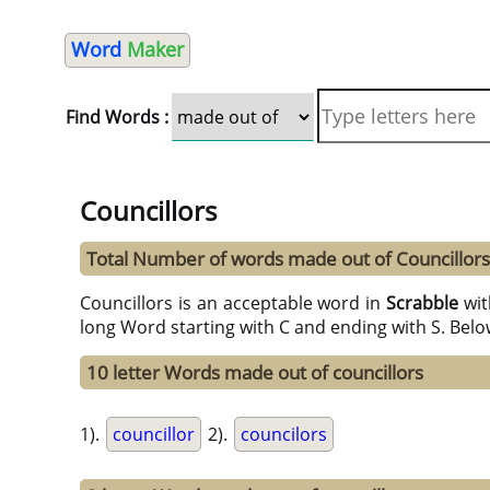
Word
Maker
Find Words :
Councillors
Total Number of words made out of Councillors
Councillors is an acceptable word in
Scrabble
wi
long Word starting with C and ending with S. Belo
10 letter Words made out of councillors
1).
councillor
2).
councilors