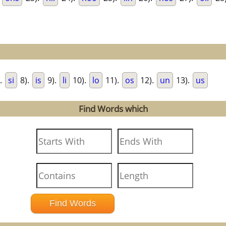
.
si
8).
is
9).
li
10).
lo
11).
os
12).
un
13).
us
Find Words which