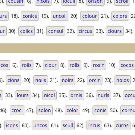
5).
cousin
6).
nicols
7).
loculi
8).
orison
9).
scroll
1
urs
18).
conics
19).
uncoil
20).
colour
21).
colors
22
ur
30).
colics
31).
consul
32).
circus
33).
clours
34).
ocos
6).
roils
7).
clour
8).
rolls
9).
rosin
10).
cocos
).
cions
20).
noils
21).
noirs
22).
orcin
23).
nolos
2
s
33).
lours
34).
nicol
35).
ornis
36).
nurls
37).
occ
46).
croci
47).
solon
48).
color
49).
conic
50).
corn
).
icons
60).
uncos
61).
scull
62).
incus
63).
curns
6