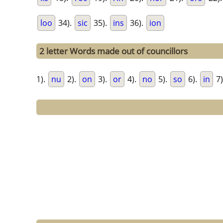
loo
34).
sic
35).
ins
36).
ion
2 letter Words made out of councillors
1).
nu
2).
on
3).
or
4).
no
5).
so
6).
in
7)