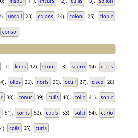
0).
insoul
11).
incurs
12).
cullis
13).
solion
).
unroll
23).
colons
24).
coloni
25).
clonic
consol
11).
lions
12).
scour
13).
scorn
14).
irons
4).
olios
25).
noris
26).
oculi
27).
cisco
28).
ur
38).
conus
39).
culls
40).
colic
41).
sonic
u
51).
corns
52).
cools
53).
sulci
54).
curio
4).
coils
65).
curls