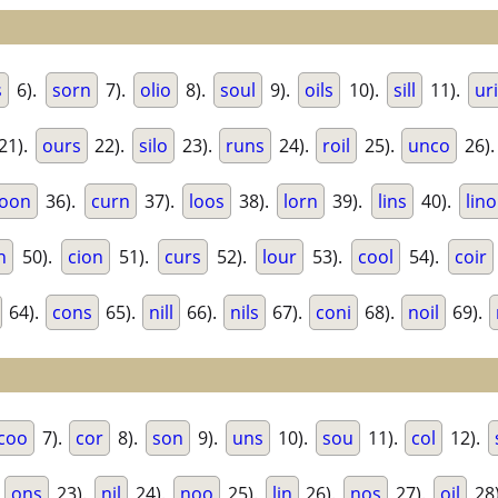
s
6).
sorn
7).
olio
8).
soul
9).
oils
10).
sill
11).
ur
21).
ours
22).
silo
23).
runs
24).
roil
25).
unco
26)
loon
36).
curn
37).
loos
38).
lorn
39).
lins
40).
lino
n
50).
cion
51).
curs
52).
lour
53).
cool
54).
coir
64).
cons
65).
nill
66).
nils
67).
coni
68).
noil
69).
coo
7).
cor
8).
son
9).
uns
10).
sou
11).
col
12).
.
ons
23).
nil
24).
noo
25).
lin
26).
nos
27).
oil
28