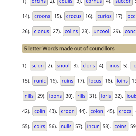
1).
orcins
2).
coulis
3).
cornus
4).
succor
14).
croons
15).
crocus
16).
curios
17).
occ
26).
clonus
27).
colins
28).
uncool
29).
conc
5 letter Words made out of councillors
1).
scion
2).
snool
3).
clons
4).
linos
5).
l
15).
runic
16).
ruins
17).
locus
18).
loins
19
nills
29).
loons
30).
rills
31).
loris
32).
loui
42).
colin
43).
croon
44).
colon
45).
crocs
55).
coirs
56).
nulls
57).
incur
58).
coins
59