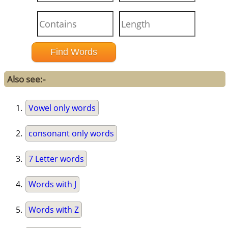
Also see:-
Vowel only words
consonant only words
7 Letter words
Words with J
Words with Z