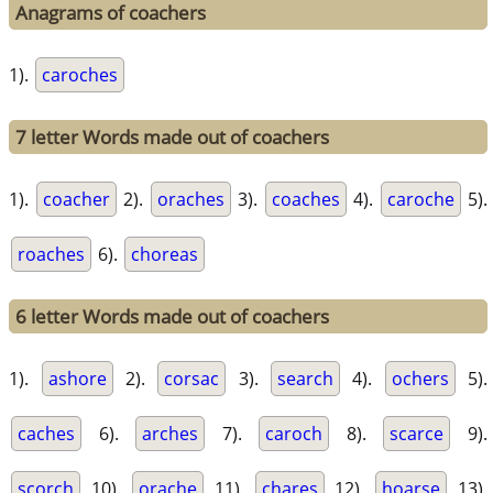
Anagrams of coachers
1).
caroches
7 letter Words made out of coachers
1).
coacher
2).
oraches
3).
coaches
4).
caroche
5).
roaches
6).
choreas
6 letter Words made out of coachers
1).
ashore
2).
corsac
3).
search
4).
ochers
5).
caches
6).
arches
7).
caroch
8).
scarce
9).
scorch
10).
orache
11).
chares
12).
hoarse
13).