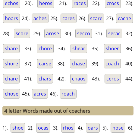
echos
20).
heros
21).
races
22).
crocs
23).
hoars
24).
aches
25).
cares
26).
scare
27).
cache
28).
score
29).
arose
30).
secco
31).
serac
32).
share
33).
chore
34).
shear
35).
shoer
36).
shore
37).
carse
38).
chase
39).
coach
40).
chare
41).
chars
42).
chaos
43).
ceros
44).
chose
45).
acres
46).
roach
4 letter Words made out of coachers
1).
shoe
2).
ocas
3).
rhos
4).
oars
5).
hose
6).