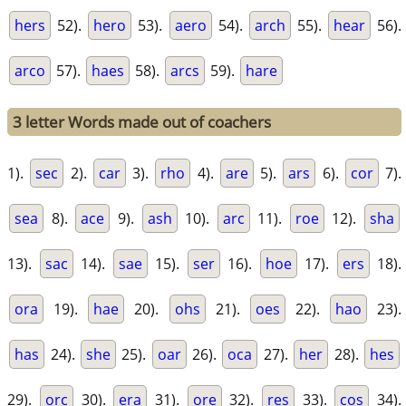
hers
52).
hero
53).
aero
54).
arch
55).
hear
56).
arco
57).
haes
58).
arcs
59).
hare
3 letter Words made out of coachers
1).
sec
2).
car
3).
rho
4).
are
5).
ars
6).
cor
7).
sea
8).
ace
9).
ash
10).
arc
11).
roe
12).
sha
13).
sac
14).
sae
15).
ser
16).
hoe
17).
ers
18).
ora
19).
hae
20).
ohs
21).
oes
22).
hao
23).
has
24).
she
25).
oar
26).
oca
27).
her
28).
hes
29).
orc
30).
era
31).
ore
32).
res
33).
cos
34).