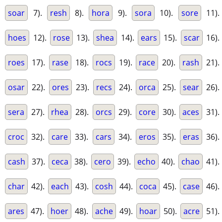
soar
7).
resh
8).
hora
9).
sora
10).
sore
11).
hoes
12).
rose
13).
shea
14).
ears
15).
scar
16).
roes
17).
rase
18).
rocs
19).
race
20).
rash
21).
osar
22).
ores
23).
recs
24).
orca
25).
sear
26).
sera
27).
rhea
28).
orcs
29).
core
30).
aces
31).
croc
32).
care
33).
cars
34).
eros
35).
eras
36).
cash
37).
ceca
38).
cero
39).
echo
40).
chao
41).
char
42).
each
43).
cosh
44).
coca
45).
case
46).
ares
47).
hoer
48).
ache
49).
hoar
50).
acre
51).