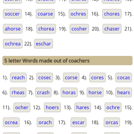
soccer
14).
coarse
15).
ochres
16).
chores
17).
ahorse
18).
chorea
19).
cosher
20).
chaser
21).
ochrea
22).
eschar
5 letter Words made out of coachers
1).
reach
2).
cosec
3).
corse
4).
cores
5).
cocas
6).
rheas
7).
crash
8).
horas
9).
horse
10).
hears
11).
ocher
12).
hoers
13).
hares
14).
ochre
15).
ocrea
16).
orach
17).
escar
18).
orcas
19).