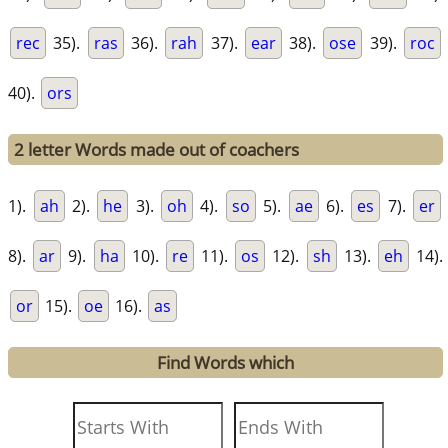
rec
35).
ras
36).
rah
37).
ear
38).
ose
39).
roc
40).
ors
2 letter Words made out of coachers
1).
ah
2).
he
3).
oh
4).
so
5).
ae
6).
es
7).
er
8).
ar
9).
ha
10).
re
11).
os
12).
sh
13).
eh
14).
or
15).
oe
16).
as
Find Words which