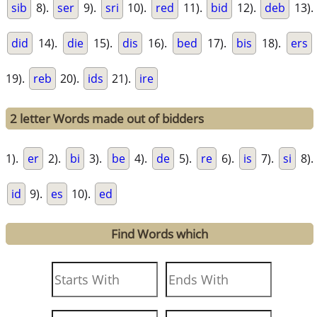
sib
8).
ser
9).
sri
10).
red
11).
bid
12).
deb
13).
did
14).
die
15).
dis
16).
bed
17).
bis
18).
ers
19).
reb
20).
ids
21).
ire
2 letter Words made out of bidders
1).
er
2).
bi
3).
be
4).
de
5).
re
6).
is
7).
si
8).
id
9).
es
10).
ed
Find Words which