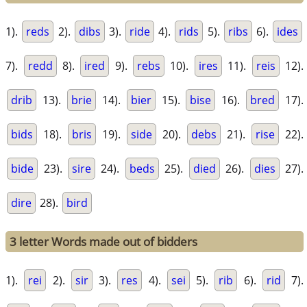
1).
reds
2).
dibs
3).
ride
4).
rids
5).
ribs
6).
ides
7).
redd
8).
ired
9).
rebs
10).
ires
11).
reis
12).
drib
13).
brie
14).
bier
15).
bise
16).
bred
17).
bids
18).
bris
19).
side
20).
debs
21).
rise
22).
bide
23).
sire
24).
beds
25).
died
26).
dies
27).
dire
28).
bird
3 letter Words made out of bidders
1).
rei
2).
sir
3).
res
4).
sei
5).
rib
6).
rid
7).