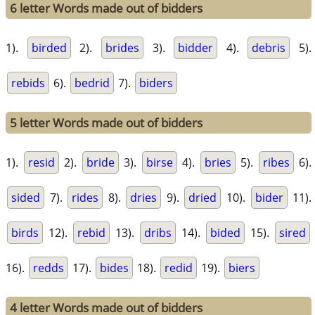
6 letter Words made out of bidders
1).
birded
2).
brides
3).
bidder
4).
debris
5).
rebids
6).
bedrid
7).
biders
5 letter Words made out of bidders
1).
resid
2).
bride
3).
birse
4).
bries
5).
ribes
6).
sided
7).
rides
8).
dries
9).
dried
10).
bider
11).
birds
12).
rebid
13).
dribs
14).
bided
15).
sired
16).
redds
17).
bides
18).
redid
19).
biers
4 letter Words made out of bidders