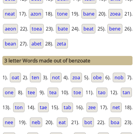
neat
17).
azon
18).
tone
19).
bane
20).
zoea
21).
aeon
22).
toea
23).
bate
24).
beat
25).
bene
26).
bean
27).
abet
28).
zeta
3 letter Words made out of benzoate
1).
oat
2).
ten
3).
not
4).
zoa
5).
obe
6).
nob
7).
one
8).
tee
9).
tea
10).
toe
11).
tao
12).
tan
13).
ton
14).
tae
15).
tab
16).
zee
17).
net
18).
nee
19).
neb
20).
eat
21).
bot
22).
boa
23).