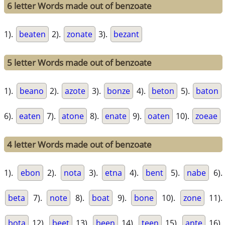
6 letter Words made out of benzoate
1).
beaten
2).
zonate
3).
bezant
5 letter Words made out of benzoate
1).
beano
2).
azote
3).
bonze
4).
beton
5).
baton
6).
eaten
7).
atone
8).
enate
9).
oaten
10).
zoeae
4 letter Words made out of benzoate
1).
ebon
2).
nota
3).
etna
4).
bent
5).
nabe
6).
beta
7).
note
8).
boat
9).
bone
10).
zone
11).
bota
12).
beet
13).
been
14).
teen
15).
ante
16).