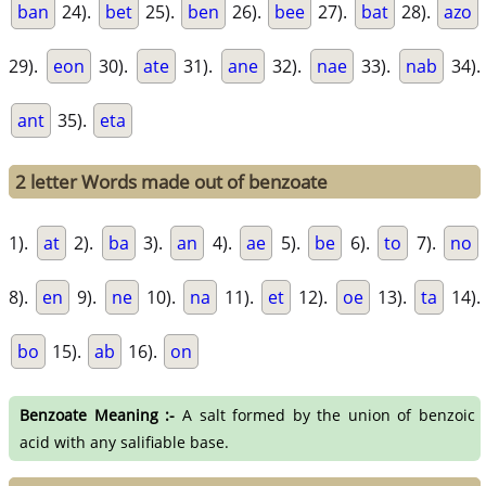
ban
24).
bet
25).
ben
26).
bee
27).
bat
28).
azo
29).
eon
30).
ate
31).
ane
32).
nae
33).
nab
34).
ant
35).
eta
2 letter Words made out of benzoate
1).
at
2).
ba
3).
an
4).
ae
5).
be
6).
to
7).
no
8).
en
9).
ne
10).
na
11).
et
12).
oe
13).
ta
14).
bo
15).
ab
16).
on
Benzoate Meaning :-
A salt formed by the union of benzoic
acid with any salifiable base.