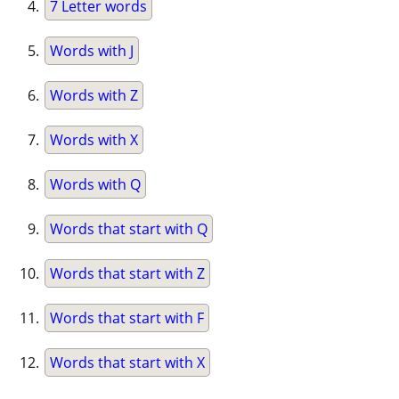
7 Letter words
Words with J
Words with Z
Words with X
Words with Q
Words that start with Q
Words that start with Z
Words that start with F
Words that start with X