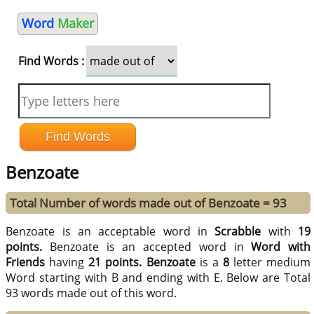
Word
Maker
Find Words :
Benzoate
Total Number of words made out of Benzoate = 93
Benzoate is an acceptable word in
Scrabble
with
19
points.
Benzoate is an accepted word in
Word with
Friends
having
21 points.
Benzoate
is a
8
letter medium
Word starting with B and ending with E. Below are Total
93 words made out of this word.