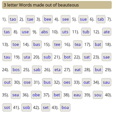
3 letter Words made out of beauteous
1).
tao
2).
tae
3).
bee
4).
see
5).
sue
6).
tab
7).
tas
8).
use
9).
abs
10).
uts
11).
tub
12).
ate
13).
toe
14).
bas
15).
tee
16).
tea
17).
bat
18).
tau
19).
uta
20).
sub
21).
bot
22).
sat
23).
sae
24).
bos
25).
sab
26).
eta
27).
eat
28).
but
29).
out
30).
ose
31).
bus
32).
oes
33).
oat
34).
sau
35).
sea
36).
obe
37).
bet
38).
eau
39).
sou
40).
sot
41).
sob
42).
set
43).
boa