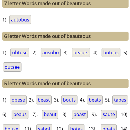
7 letter Words made out of beauteous
1).
autobus
6 letter Words made out of beauteous
1).
obtuse
2).
ausubo
3).
beauts
4).
buteos
5).
outsee
5 letter Words made out of beauteous
1).
obese
2).
beast
3).
bouts
4).
beats
5).
tabes
6).
beaus
7).
beaut
8).
boast
9).
saute
10).
bouse
11).
sabot
12).
botas
13).
boats
14).