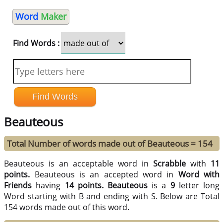
Word
Maker
Find Words :
Beauteous
Total Number of words made out of Beauteous = 154
Beauteous is an acceptable word in
Scrabble
with
11
points.
Beauteous is an accepted word in
Word with
Friends
having
14 points.
Beauteous
is a
9
letter long
Word starting with B and ending with S. Below are Total
154 words made out of this word.