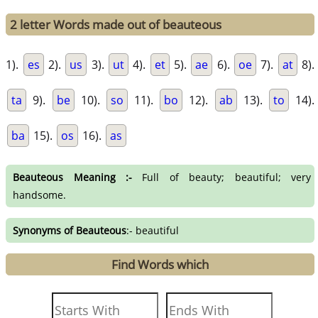
2 letter Words made out of beauteous
1).
es
2).
us
3).
ut
4).
et
5).
ae
6).
oe
7).
at
8).
ta
9).
be
10).
so
11).
bo
12).
ab
13).
to
14).
ba
15).
os
16).
as
Beauteous Meaning :-
Full of beauty; beautiful; very
handsome.
Synonyms of Beauteous
:- beautiful
Find Words which