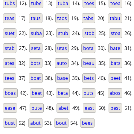
tubs
12).
tube
13).
tuba
14).
toes
15).
toea
16).
teas
17).
taus
18).
taos
19).
tabs
20).
tabu
21).
suet
22).
suba
23).
stub
24).
stob
25).
stoa
26).
stab
27).
seta
28).
utas
29).
bota
30).
bate
31).
ates
32).
bots
33).
auto
34).
beau
35).
bats
36).
tees
37).
boat
38).
base
39).
bets
40).
beet
41).
boas
42).
beat
43).
beta
44).
buts
45).
abos
46).
ease
47).
bute
48).
abet
49).
east
50).
best
51).
bust
52).
abut
53).
bout
54).
bees