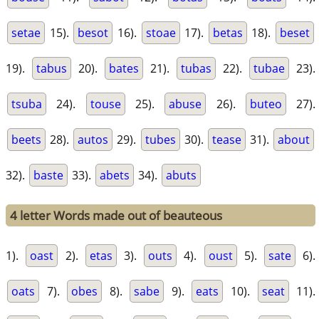
setae
15).
besot
16).
stoae
17).
betas
18).
beset
19).
tabus
20).
bates
21).
tubas
22).
tubae
23).
tsuba
24).
touse
25).
abuse
26).
buteo
27).
beets
28).
autos
29).
tubes
30).
tease
31).
about
32).
baste
33).
abets
34).
abuts
4 letter Words made out of beauteous
1).
oast
2).
etas
3).
outs
4).
oust
5).
sate
6).
oats
7).
obes
8).
sabe
9).
eats
10).
seat
11).