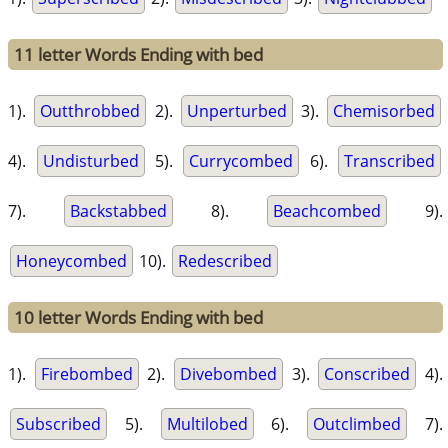
11 letter Words Ending with bed
1).
Outthrobbed
2).
Unperturbed
3).
Chemisorbed
4).
Undisturbed
5).
Currycombed
6).
Transcribed
7).
Backstabbed
8).
Beachcombed
9).
Honeycombed
10).
Redescribed
10 letter Words Ending with bed
1).
Firebombed
2).
Divebombed
3).
Conscribed
4).
Subscribed
5).
Multilobed
6).
Outclimbed
7).