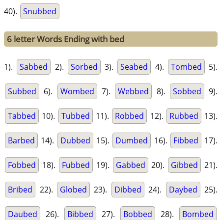
40).
Snubbed
6 letter Words Ending with bed
1).
Sabbed
2).
Sorbed
3).
Seabed
4).
Tombed
5).
Subbed
6).
Wombed
7).
Webbed
8).
Sobbed
9).
Tabbed
10).
Tubbed
11).
Robbed
12).
Rubbed
13).
Barbed
14).
Dubbed
15).
Dumbed
16).
Fibbed
17).
Fobbed
18).
Fubbed
19).
Gabbed
20).
Gibbed
21).
Bribed
22).
Globed
23).
Dibbed
24).
Daybed
25).
Daubed
26).
Bibbed
27).
Bobbed
28).
Bombed