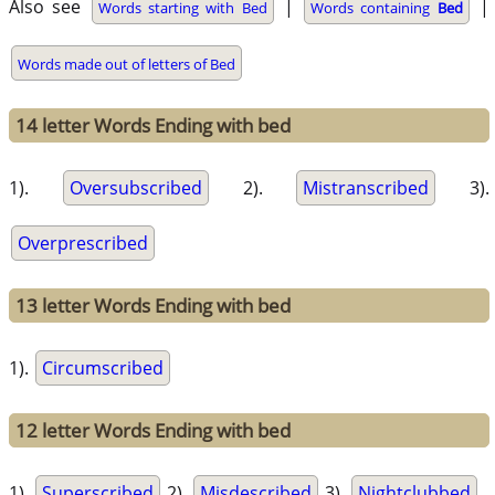
Also see
|
|
Words starting with Bed
Words containing
Bed
Words made out of letters of Bed
14 letter Words Ending with bed
1).
Oversubscribed
2).
Mistranscribed
3).
Overprescribed
13 letter Words Ending with bed
1).
Circumscribed
12 letter Words Ending with bed
1).
Superscribed
2).
Misdescribed
3).
Nightclubbed