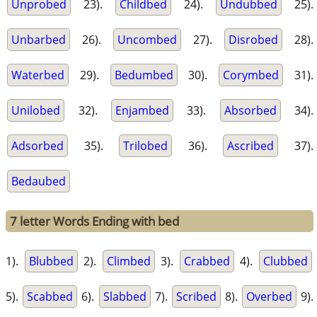
Unprobed
23).
Childbed
24).
Undubbed
25).
Unbarbed
26).
Uncombed
27).
Disrobed
28).
Waterbed
29).
Bedumbed
30).
Corymbed
31).
Unilobed
32).
Enjambed
33).
Absorbed
34).
Adsorbed
35).
Trilobed
36).
Ascribed
37).
Bedaubed
7 letter Words Ending with bed
1).
Blubbed
2).
Climbed
3).
Crabbed
4).
Clubbed
5).
Scabbed
6).
Slabbed
7).
Scribed
8).
Overbed
9).