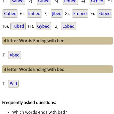
1).
Sabed
2).
Gibed
3).
Robed
4).
Orbed
5).
Cubed
6).
Imbed
7).
Jibed
8).
Embed
9).
Ebbed
10).
Tubed
11).
Gybed
12).
Lobed
4 letter Words Ending with bed
1).
Abed
3 letter Words Ending with bed
1).
Bed
Frequently asked questions:
Which words ends with bed?