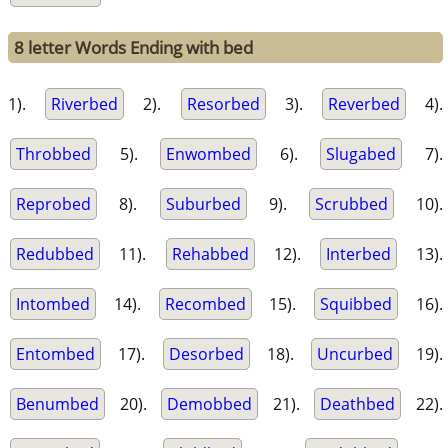
8 letter Words Ending with bed
1).
Riverbed
2).
Resorbed
3).
Reverbed
4).
Throbbed
5).
Enwombed
6).
Slugabed
7).
Reprobed
8).
Suburbed
9).
Scrubbed
10).
Redubbed
11).
Rehabbed
12).
Interbed
13).
Intombed
14).
Recombed
15).
Squibbed
16).
Entombed
17).
Desorbed
18).
Uncurbed
19).
Benumbed
20).
Demobbed
21).
Deathbed
22).