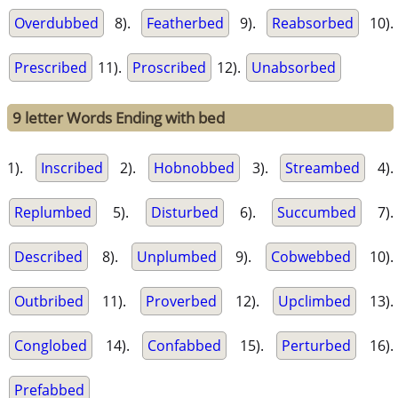
Overdubbed
8).
Featherbed
9).
Reabsorbed
10).
Prescribed
11).
Proscribed
12).
Unabsorbed
9 letter Words Ending with bed
1).
Inscribed
2).
Hobnobbed
3).
Streambed
4).
Replumbed
5).
Disturbed
6).
Succumbed
7).
Described
8).
Unplumbed
9).
Cobwebbed
10).
Outbribed
11).
Proverbed
12).
Upclimbed
13).
Conglobed
14).
Confabbed
15).
Perturbed
16).
Prefabbed