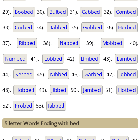
29).
Boobed
30).
Bulbed
31).
Cabbed
32).
Combed
33).
Curbed
34).
Dabbed
35).
Gobbed
36).
Herbed
37).
Ribbed
38).
Nabbed
39).
Mobbed
40).
Numbed
41).
Lobbed
42).
Limbed
43).
Lambed
44).
Kerbed
45).
Nibbed
46).
Garbed
47).
Jobbed
48).
Hobbed
49).
Jibbed
50).
Jambed
51).
Hotbed
52).
Probed
53).
Jabbed
5 letter Words Ending with bed