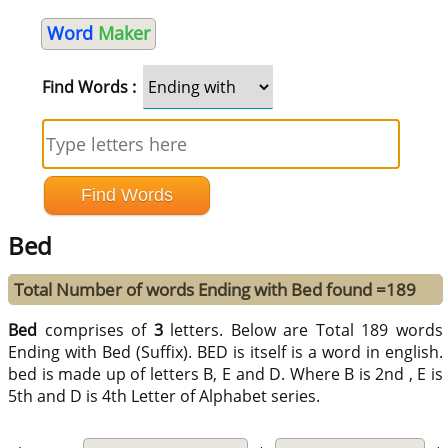
Word
Maker
Find Words :
Bed
Total Number of words Ending with Bed found =189
Bed
comprises of
3
letters. Below are Total 189 words
Ending with Bed (Suffix). BED is itself is a word in english.
bed is made up of letters B, E and D. Where B is 2nd , E is
5th and D is 4th Letter of Alphabet series.