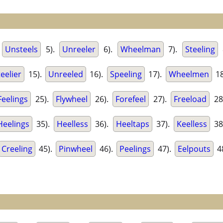
.
Unsteels
5).
Unreeler
6).
Wheelman
7).
Steeling
teelier
15).
Unreeled
16).
Speeling
17).
Wheelmen
18
Feelings
25).
Flywheel
26).
Forefeel
27).
Freeload
28
Heelings
35).
Heelless
36).
Heeltaps
37).
Keelless
38
Creeling
45).
Pinwheel
46).
Peelings
47).
Eelpouts
4