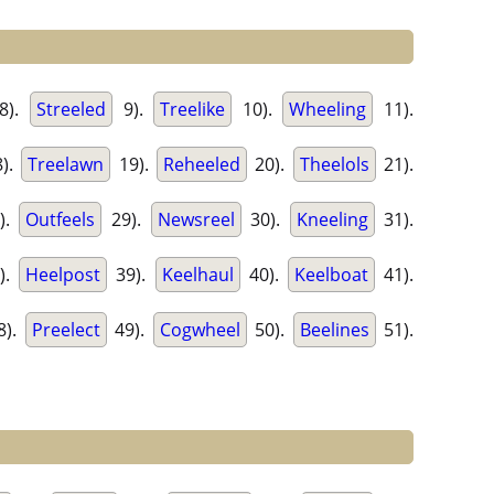
8).
Streeled
9).
Treelike
10).
Wheeling
11).
).
Treelawn
19).
Reheeled
20).
Theelols
21).
).
Outfeels
29).
Newsreel
30).
Kneeling
31).
).
Heelpost
39).
Keelhaul
40).
Keelboat
41).
8).
Preelect
49).
Cogwheel
50).
Beelines
51).