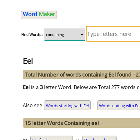
Word
Maker
Find Words :
Eel
Total Number of words containing Eel found =2
Eel
is a
3
letter Word. Below are Total 277 words co
Also see
|
Words starting with Eel
Words ending with Ee
15 letter Words Containing eel