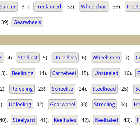
elancer
31).
Freelanced
32).
Wheelchair
33).
Free
39).
Gearwheels
s
4).
Steeliest
5).
Unreelers
6).
Wheelsmen
7).
C
3).
Beelining
14).
Cartwheel
15).
Unsteeled
16).
F
2).
Refeeling
23).
Scheelite
24).
Steelhead
25).
S
).
Unfeeling
32).
Gearwheel
33).
Streeling
34).
He
40).
Steelyard
41).
Keelhales
42).
Keelhaled
43).
F