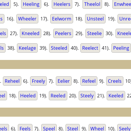
eled
5).
Heeling
6).
Heelers
7).
Theelol
8).
Enwhee
ls
16).
Wheeler
17).
Eelworm
18).
Unsteel
19).
Unre
els
27).
Kneeled
28).
Peelers
29).
Steelie
30).
Kneel
ls
38).
Keelage
39).
Steeled
40).
Reelect
41).
Peeling
.
Reheel
6).
Freely
7).
Eelier
8).
Refeel
9).
Creels
10
eel
18).
Heeled
19).
Reeled
20).
Steely
21).
Keeled
22
els
6).
Feels
7).
Speel
8).
Steel
9).
Wheel
10).
Seely