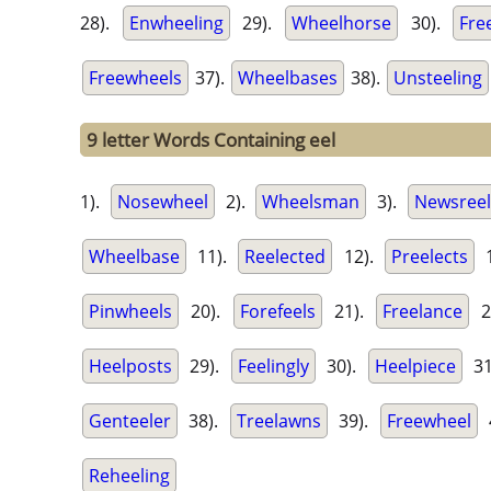
28).
Enwheeling
29).
Wheelhorse
30).
Fre
Freewheels
37).
Wheelbases
38).
Unsteeling
9 letter Words Containing eel
1).
Nosewheel
2).
Wheelsman
3).
Newsreel
Wheelbase
11).
Reelected
12).
Preelects
1
Pinwheels
20).
Forefeels
21).
Freelance
2
Heelposts
29).
Feelingly
30).
Heelpiece
31
Genteeler
38).
Treelawns
39).
Freewheel
Reheeling