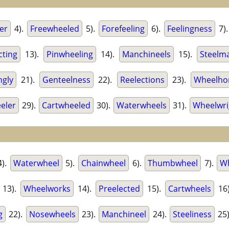
er
4).
Freewheeled
5).
Forefeeling
6).
Feelingness
7)
cting
13).
Pinwheeling
14).
Manchineels
15).
Steelm
ngly
21).
Genteelness
22).
Reelections
23).
Wheelho
eler
29).
Cartwheeled
30).
Waterwheels
31).
Wheelwri
).
Waterwheel
5).
Chainwheel
6).
Thumbwheel
7).
W
13).
Wheelworks
14).
Preelected
15).
Cartwheels
16
g
22).
Nosewheels
23).
Manchineel
24).
Steeliness
25