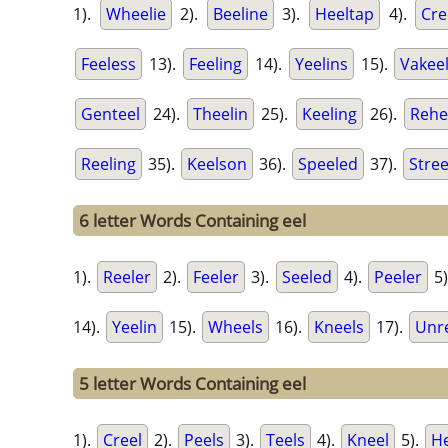
1).
Wheelie
2).
Beeline
3).
Heeltap
4).
Cre
Feeless
13).
Feeling
14).
Yeelins
15).
Vakee
Genteel
24).
Theelin
25).
Keeling
26).
Rehe
Reeling
35).
Keelson
36).
Speeled
37).
Stree
6 letter Words Containing eel
1).
Reeler
2).
Feeler
3).
Seeled
4).
Peeler
5)
14).
Yeelin
15).
Wheels
16).
Kneels
17).
Unr
5 letter Words Containing eel
1).
Creel
2).
Peels
3).
Teels
4).
Kneel
5).
He