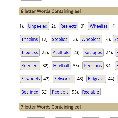
8 letter Words Containing eel
1).
Unpeeled
2).
Reelects
3).
Wheelies
4)
Theelins
12).
Steelies
13).
Wheelers
14).
S
Treeless
22).
Keelhale
23).
Keelages
24).
Kneelers
32).
Heelball
33).
Keelsons
34).
Enwheels
42).
Eelworms
43).
Eelgrass
44).
Beelined
52).
Peelable
53).
Reelable
7 letter Words Containing eel