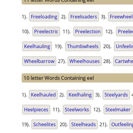
1).
Freeloading
2).
Freeloaders
3).
Freewheel
10).
Preelectric
11).
Preelection
12).
Preele
Keelhauling
19).
Thumbwheels
20).
Unfeeli
Wheelbarrow
27).
Wheelhouses
28).
Cartwhe
10 letter Words Containing eel
1).
Keelhauled
2).
Keelhaling
3).
Steelyards
4
Heelpieces
11).
Steelworks
12).
Steelmaker
19).
Scheelites
20).
Steelheads
21).
Outfeelin