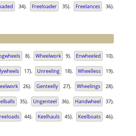
loaded
34).
Freeloader
35).
Freelances
36).
ogwheels
8).
Wheelwork
9).
Enwheeled
10).
lywheels
17).
Unreeling
18).
Wheelless
19).
teelwork
26).
Genteelly
27).
Wheelings
28).
elballs
35).
Ungenteel
36).
Handwheel
37).
reeloads
44).
Keelhauls
45).
Keelboats
46).