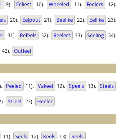
l
9).
Eeliest
10).
Wheeled
11).
Feelers
12).
els
20).
Eelpout
21).
Beelike
22).
Eellike
23).
er
31).
Refeels
32).
Reelers
33).
Seeling
34).
42).
Outfeel
).
Peeled
11).
Vakeel
12).
Speels
13).
Steels
).
Streel
23).
Heeler
11).
Seels
12).
Keels
13).
Reels