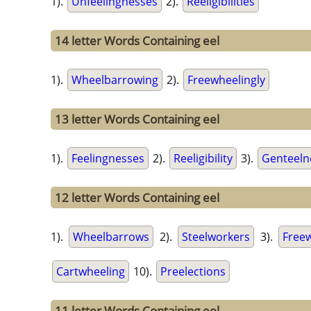
1).
Unfeelingnesses
2).
Reeligibilities
14 letter Words Containing eel
1).
Wheelbarrowing
2).
Freewheelingly
13 letter Words Containing eel
1).
Feelingnesses
2).
Reeligibility
3).
Genteeln
12 letter Words Containing eel
1).
Wheelbarrows
2).
Steelworkers
3).
Free
Cartwheeling
10).
Preelections
11 letter Words Containing eel