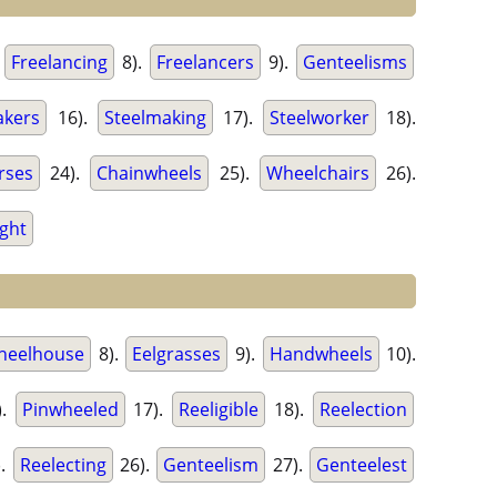
.
Freelancing
8).
Freelancers
9).
Genteelisms
akers
16).
Steelmaking
17).
Steelworker
18).
rses
24).
Chainwheels
25).
Wheelchairs
26).
ght
heelhouse
8).
Eelgrasses
9).
Handwheels
10).
).
Pinwheeled
17).
Reeligible
18).
Reelection
).
Reelecting
26).
Genteelism
27).
Genteelest