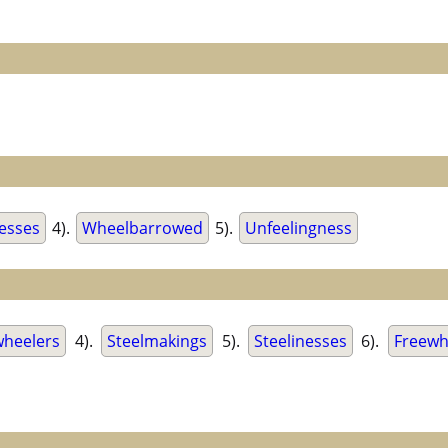
esses
4).
Wheelbarrowed
5).
Unfeelingness
wheelers
4).
Steelmakings
5).
Steelinesses
6).
Freewh