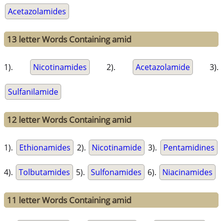
Acetazolamides
13 letter Words Containing amid
1).
Nicotinamides
2).
Acetazolamide
3).
Sulfanilamide
12 letter Words Containing amid
1).
Ethionamides
2).
Nicotinamide
3).
Pentamidines
4).
Tolbutamides
5).
Sulfonamides
6).
Niacinamides
11 letter Words Containing amid