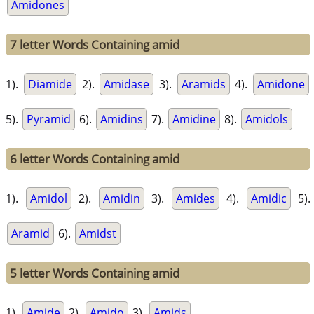
Amidones
7 letter Words Containing amid
1).
Diamide
2).
Amidase
3).
Aramids
4).
Amidone
5).
Pyramid
6).
Amidins
7).
Amidine
8).
Amidols
6 letter Words Containing amid
1).
Amidol
2).
Amidin
3).
Amides
4).
Amidic
5).
Aramid
6).
Amidst
5 letter Words Containing amid
1).
Amide
2).
Amido
3).
Amids