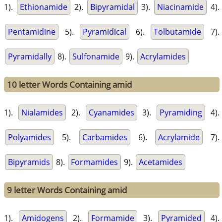
1).
Ethionamide
2).
Bipyramidal
3).
Niacinamide
4).
Pentamidine
5).
Pyramidical
6).
Tolbutamide
7).
Pyramidally
8).
Sulfonamide
9).
Acrylamides
10 letter Words Containing amid
1).
Nialamides
2).
Cyanamides
3).
Pyramiding
4).
Polyamides
5).
Carbamides
6).
Acrylamide
7).
Bipyramids
8).
Formamides
9).
Acetamides
9 letter Words Containing amid
1).
Amidogens
2).
Formamide
3).
Pyramided
4).