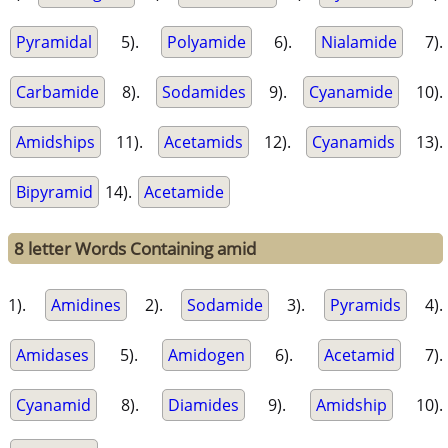
Pyramidal
5).
Polyamide
6).
Nialamide
7).
Carbamide
8).
Sodamides
9).
Cyanamide
10).
Amidships
11).
Acetamids
12).
Cyanamids
13).
Bipyramid
14).
Acetamide
8 letter Words Containing amid
1).
Amidines
2).
Sodamide
3).
Pyramids
4).
Amidases
5).
Amidogen
6).
Acetamid
7).
Cyanamid
8).
Diamides
9).
Amidship
10).