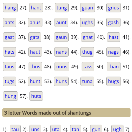
hang
27).
hant
28).
tung
29).
guan
30).
gnus
31).
ants
32).
anus
33).
aunt
34).
ughs
35).
gash
36).
gast
37).
gats
38).
gaun
39).
ghat
40).
hast
41).
hats
42).
haut
43).
nans
44).
thug
45).
nags
46).
taus
47).
thus
48).
nuns
49).
tass
50).
than
51).
tugs
52).
hunt
53).
huns
54).
tuna
55).
hugs
56).
hung
57).
huts
3 letter Words made out of shantungs
1).
tau
2).
uns
3).
uta
4).
tan
5).
gun
6).
ugh
7).