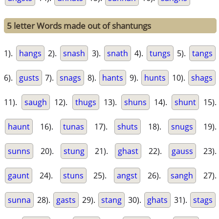
5 letter Words made out of shantungs
1).
hangs
2).
snash
3).
snath
4).
tungs
5).
tangs
6).
gusts
7).
snags
8).
hants
9).
hunts
10).
shags
11).
saugh
12).
thugs
13).
shuns
14).
shunt
15).
haunt
16).
tunas
17).
shuts
18).
snugs
19).
sunns
20).
stung
21).
ghast
22).
gauss
23).
gaunt
24).
stuns
25).
angst
26).
sangh
27).
sunna
28).
gasts
29).
stang
30).
ghats
31).
stags