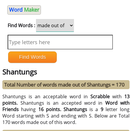
Word
Maker
Find Words :
Shantungs
Total Number of words made out of Shantungs = 170
Shantungs is an acceptable word in
Scrabble
with
13
points.
Shantungs is an accepted word in
Word with
Friends
having
16 points.
Shantungs
is a
9
letter long
Word starting with S and ending with S. Below are Total
170 words made out of this word.