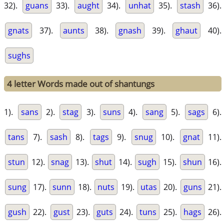
32).
guans
33).
aught
34).
unhat
35).
stash
36).
gnats
37).
aunts
38).
gnash
39).
ghaut
40).
sughs
4 letter Words made out of shantungs
1).
sans
2).
stag
3).
suns
4).
sang
5).
sags
6).
tans
7).
sash
8).
tags
9).
snug
10).
gnat
11).
stun
12).
snag
13).
shut
14).
sugh
15).
shun
16).
sung
17).
sunn
18).
nuts
19).
utas
20).
guns
21).
gush
22).
gust
23).
guts
24).
tuns
25).
hags
26).