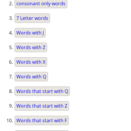
consonant only words
7 Letter words
Words with J
Words with Z
Words with X
Words with Q
Words that start with Q
Words that start with Z
Words that start with F