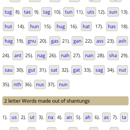
tug
8).
tas
9).
tag
10).
tun
11).
uts
12).
sun
13).
hut
14).
hun
15).
hug
16).
hat
17).
has
18).
hag
19).
gnu
20).
gas
21).
gan
22).
ass
23).
ash
24).
ant
25).
nag
26).
nah
27).
nan
28).
sha
29).
sau
30).
gut
31).
sat
32).
gat
33).
sag
34).
nut
35).
nth
36).
nus
37).
nun
2 letter Words made out of shantungs
1).
us
2).
ut
3).
na
4).
an
5).
ah
6).
as
7).
ta