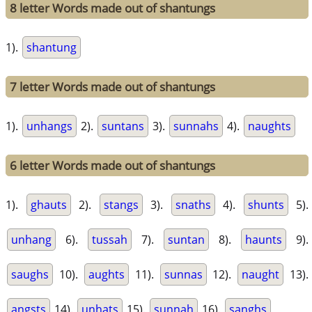
8 letter Words made out of shantungs
1).
shantung
7 letter Words made out of shantungs
1).
unhangs
2).
suntans
3).
sunnahs
4).
naughts
6 letter Words made out of shantungs
1).
ghauts
2).
stangs
3).
snaths
4).
shunts
5).
unhang
6).
tussah
7).
suntan
8).
haunts
9).
saughs
10).
aughts
11).
sunnas
12).
naught
13).
angsts
14).
unhats
15).
sunnah
16).
sanghs