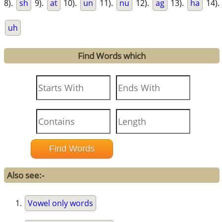
8).
sh
9).
at
10).
un
11).
nu
12).
ag
13).
ha
14).
uh
Find Words which
Also see:-
Vowel only words