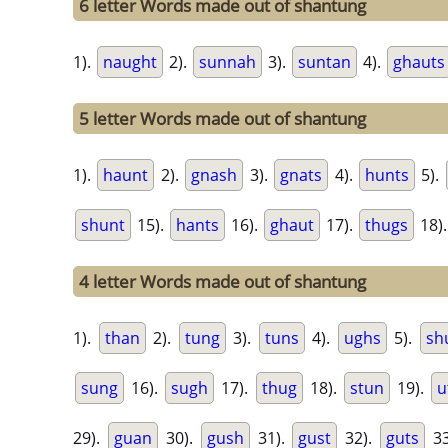
6 letter Words made out of shantung
1).
naught
2).
sunnah
3).
suntan
4).
ghauts
5 letter Words made out of shantung
1).
haunt
2).
gnash
3).
gnats
4).
hunts
5).
shunt
15).
hants
16).
ghaut
17).
thugs
18)
4 letter Words made out of shantung
1).
than
2).
tung
3).
tuns
4).
ughs
5).
sh
sung
16).
sugh
17).
thug
18).
stun
19).
u
29).
guan
30).
gush
31).
gust
32).
guts
33