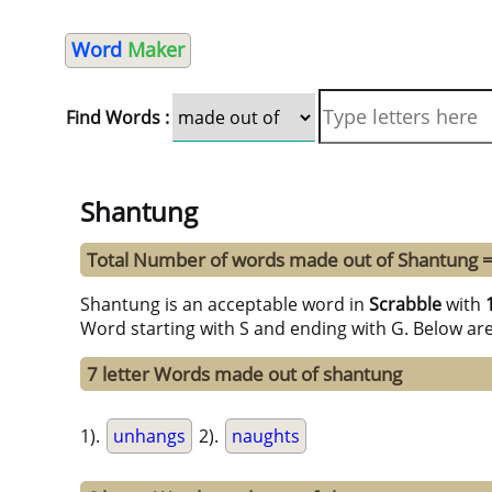
Word
Maker
Find Words :
Shantung
Total Number of words made out of Shantung 
Shantung is an acceptable word in
Scrabble
with
Word starting with S and ending with G. Below ar
7 letter Words made out of shantung
1).
unhangs
2).
naughts