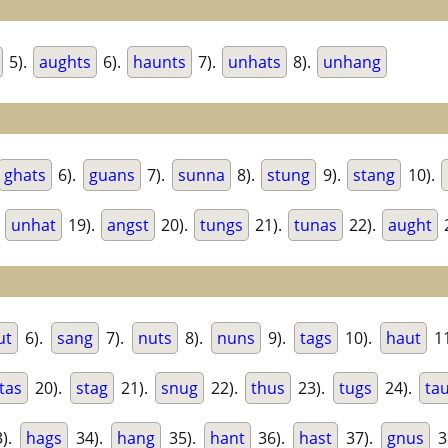
5).
aughts
6).
haunts
7).
unhats
8).
unhang
ghats
6).
guans
7).
sunna
8).
stung
9).
stang
10).
.
unhat
19).
angst
20).
tungs
21).
tunas
22).
aught
ut
6).
sang
7).
nuts
8).
nuns
9).
tags
10).
haut
11
tas
20).
stag
21).
snug
22).
thus
23).
tugs
24).
ta
).
hags
34).
hang
35).
hant
36).
hast
37).
gnus
3