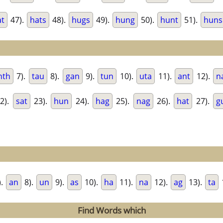
at
47).
hats
48).
hugs
49).
hung
50).
hunt
51).
huns
nth
7).
tau
8).
gan
9).
tun
10).
uta
11).
ant
12).
n
2).
sat
23).
hun
24).
hag
25).
nag
26).
hat
27).
g
).
an
8).
un
9).
as
10).
ha
11).
na
12).
ag
13).
ta
Find Words which