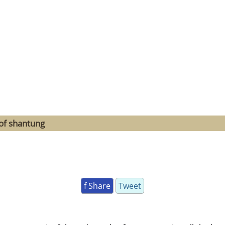
of shantung
f Share
Tweet