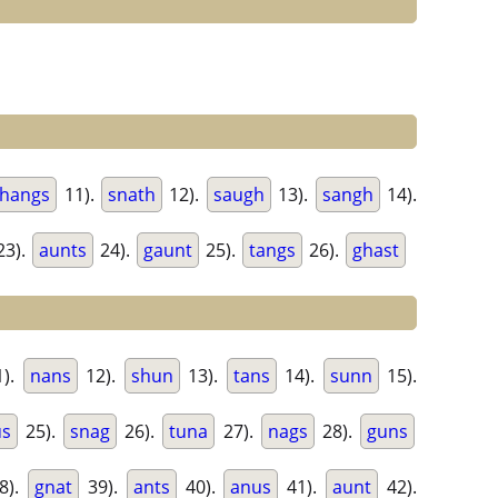
hangs
11).
snath
12).
saugh
13).
sangh
14).
23).
aunts
24).
gaunt
25).
tangs
26).
ghast
).
nans
12).
shun
13).
tans
14).
sunn
15).
us
25).
snag
26).
tuna
27).
nags
28).
guns
8).
gnat
39).
ants
40).
anus
41).
aunt
42).