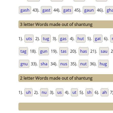
gash
43).
gast
44).
gats
45).
gaun
46).
gh
3 letter Words made out of shantung
1).
uts
2).
tug
3).
gas
4).
hut
5).
gat
6).
tag
18).
gun
19).
tas
20).
has
21).
sau
2
gnu
33).
sha
34).
nus
35).
nut
36).
hug
2 letter Words made out of shantung
1).
uh
2).
nu
3).
us
4).
ut
5).
sh
6).
ah
7