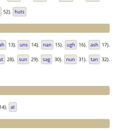
52).
huts
ah
13).
uns
14).
nan
15).
ugh
16).
ash
17).
ut
28).
sun
29).
sag
30).
nun
31).
tan
32).
14).
at