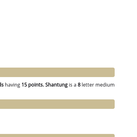
ds
having
15 points.
Shantung
is a
8
letter medium