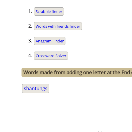
Scrabble finder
Words with friends finder
Anagram Finder
Crossword Solver
Words made from adding one letter at the End 
shantungs