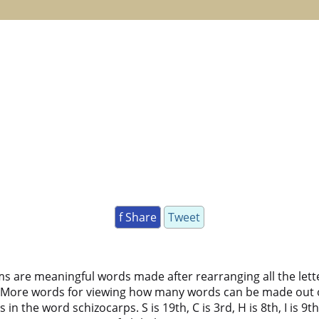
f Share
Tweet
ms are meaningful words made after rearranging all the lett
 More words for viewing how many words can be made out 
 the word schizocarps. S is 19th, C is 3rd, H is 8th, I is 9th, Z