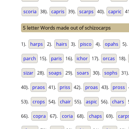
scoria
38).
capris
39).
scarps
40).
capric
41
5 letter Words made out of schizocarps
1).
harps
2).
hairs
3).
pisco
4).
opahs
5)
parch
15).
paris
16).
ichor
17).
orcas
18).
sizar
28).
soaps
29).
soars
30).
sophs
31)
40).
praos
41).
priss
42).
proas
43).
pross
53).
crops
54).
chair
55).
aspic
56).
chars
66).
copra
67).
coria
68).
chaps
69).
carp