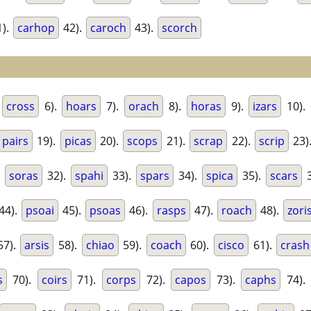
).
carhop
42).
caroch
43).
scorch
.
cross
6).
hoars
7).
orach
8).
horas
9).
izars
10).
pairs
19).
picas
20).
scops
21).
scrap
22).
scrip
23)
.
soras
32).
spahi
33).
spars
34).
spica
35).
scars
3
44).
psoai
45).
psoas
46).
rasps
47).
roach
48).
zori
57).
arsis
58).
chiao
59).
coach
60).
cisco
61).
crash
s
70).
coirs
71).
corps
72).
capos
73).
caphs
74).