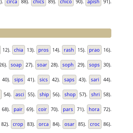
).
circa
88).
chics
89).
chico
90).
apish
91).
12).
chia
13).
pros
14).
rash
15).
prao
16).
26).
soap
27).
soar
28).
soph
29).
sops
30).
40).
sips
41).
sics
42).
saps
43).
sari
44).
s
54).
asci
55).
ship
56).
shop
57).
shri
58).
68).
pair
69).
coir
70).
pars
71).
hora
72).
82).
crop
83).
orca
84).
osar
85).
croc
86).