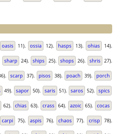
oasis
11).
ossia
12).
hasps
13).
ohias
14).
.
sharp
24).
ships
25).
shops
26).
shris
27).
6).
scarp
37).
pisos
38).
poach
39).
porch
s
49).
sapor
50).
saris
51).
saros
52).
spics
62).
chias
63).
crass
64).
azoic
65).
cocas
carpi
75).
aspis
76).
chaos
77).
crisp
78).