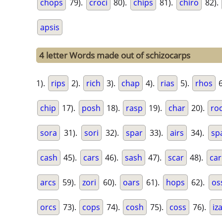
chops
79).
croci
80).
chips
81).
chiro
82).
apsis
4 letter Words made out of schizocarps
1).
rips
2).
rich
3).
chap
4).
rias
5).
rhos
6
chip
17).
posh
18).
rasp
19).
char
20).
ro
sora
31).
sori
32).
spar
33).
airs
34).
sp
cash
45).
cars
46).
sash
47).
scar
48).
ca
arcs
59).
zori
60).
oars
61).
hops
62).
os
orcs
73).
cops
74).
cosh
75).
coss
76).
iz