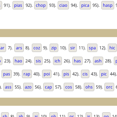
s
91).
pias
92).
chop
93).
ciao
94).
pica
95).
hasp
9
oar
7).
ars
8).
coz
9).
zip
10).
sir
11).
spa
12).
hic
p
23).
hao
24).
sis
25).
ich
26).
has
27).
ash
28).
.
pas
39).
rap
40).
poi
41).
pis
42).
cis
43).
pic
44)
).
ass
55).
azo
56).
cap
57).
cos
58).
ohs
59).
orc
6
.
sh
8).
ah
9).
ai
10).
oh
11).
or
12).
is
13).
op
14