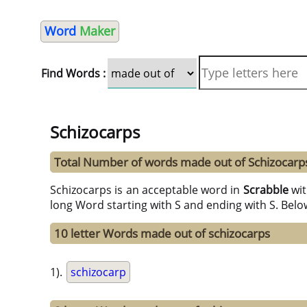
Word
Maker
Find Words :
Schizocarps
Total Number of words made out of Schizocarp
Schizocarps is an acceptable word in
Scrabble
wi
long Word starting with S and ending with S. Belo
10 letter Words made out of schizocarps
1).
schizocarp