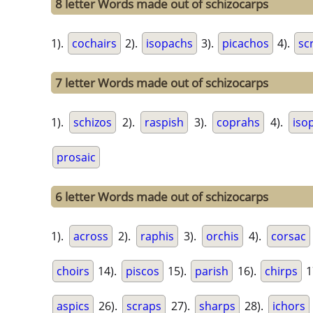
8 letter Words made out of schizocarps
1).
cochairs
2).
isopachs
3).
picachos
4).
sc
7 letter Words made out of schizocarps
1).
schizos
2).
raspish
3).
coprahs
4).
iso
prosaic
6 letter Words made out of schizocarps
1).
across
2).
raphis
3).
orchis
4).
corsac
choirs
14).
piscos
15).
parish
16).
chirps
1
aspics
26).
scraps
27).
sharps
28).
ichors