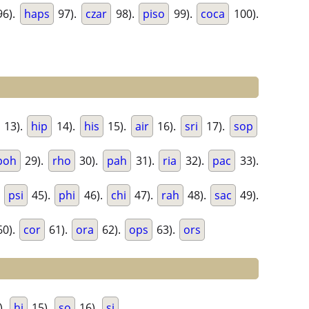
6).
haps
97).
czar
98).
piso
99).
coca
100).
13).
hip
14).
his
15).
air
16).
sri
17).
sop
poh
29).
rho
30).
pah
31).
ria
32).
pac
33).
.
psi
45).
phi
46).
chi
47).
rah
48).
sac
49).
0).
cor
61).
ora
62).
ops
63).
ors
).
hi
15).
so
16).
si