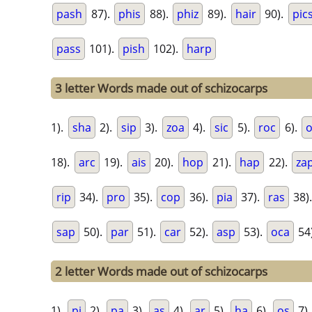
pash
87).
phis
88).
phiz
89).
hair
90).
pic
pass
101).
pish
102).
harp
3 letter Words made out of schizocarps
1).
sha
2).
sip
3).
zoa
4).
sic
5).
roc
6).
18).
arc
19).
ais
20).
hop
21).
hap
22).
za
rip
34).
pro
35).
cop
36).
pia
37).
ras
38)
sap
50).
par
51).
car
52).
asp
53).
oca
54
2 letter Words made out of schizocarps
1).
pi
2).
pa
3).
as
4).
ar
5).
ha
6).
os
7)