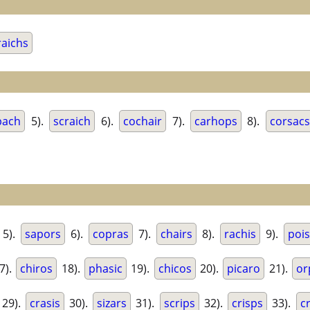
raichs
pach
5).
scraich
6).
cochair
7).
carhops
8).
corsacs
5).
sapors
6).
copras
7).
chairs
8).
rachis
9).
poi
7).
chiros
18).
phasic
19).
chicos
20).
picaro
21).
or
29).
crasis
30).
sizars
31).
scrips
32).
crisps
33).
c