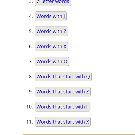
7 Letter words
Words with J
Words with Z
Words with X
Words with Q
Words that start with Q
Words that start with Z
Words that start with F
Words that start with X