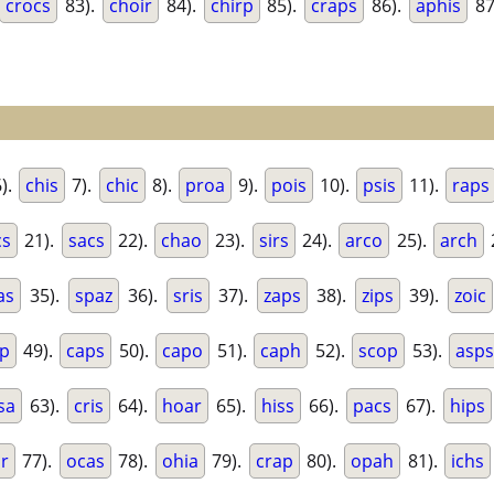
crocs
83).
choir
84).
chirp
85).
craps
86).
aphis
87
).
chis
7).
chic
8).
proa
9).
pois
10).
psis
11).
raps
cs
21).
sacs
22).
chao
23).
sirs
24).
arco
25).
arch
as
35).
spaz
36).
sris
37).
zaps
38).
zips
39).
zoic
rp
49).
caps
50).
capo
51).
caph
52).
scop
53).
asp
sa
63).
cris
64).
hoar
65).
hiss
66).
pacs
67).
hips
ar
77).
ocas
78).
ohia
79).
crap
80).
opah
81).
ichs