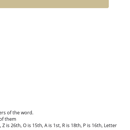
ers of the word.
of them
 is 26th, O is 15th, A is 1st, R is 18th, P is 16th, Letter