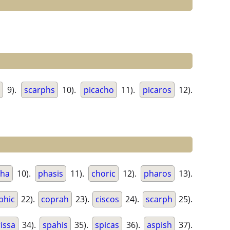
9).
scarphs
10).
picacho
11).
picaros
12).
sha
10).
phasis
11).
choric
12).
pharos
13).
phic
22).
coprah
23).
ciscos
24).
scarph
25).
rissa
34).
spahis
35).
spicas
36).
aspish
37).