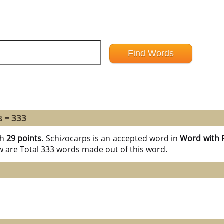
s = 333
th
29 points.
Schizocarps is an accepted word in
Word with 
w are Total 333 words made out of this word.