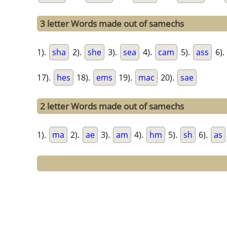
3 letter Words made out of samechs
1).
sha
2).
she
3).
sea
4).
cam
5).
ass
6).
17).
hes
18).
ems
19).
mac
20).
sae
2 letter Words made out of samechs
1).
ma
2).
ae
3).
am
4).
hm
5).
sh
6).
as