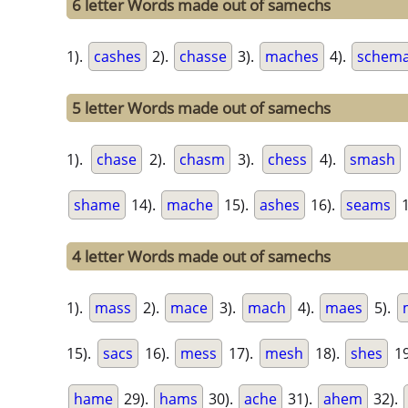
6 letter Words made out of samechs
1).
cashes
2).
chasse
3).
maches
4).
schem
5 letter Words made out of samechs
1).
chase
2).
chasm
3).
chess
4).
smash
shame
14).
mache
15).
ashes
16).
seams
1
4 letter Words made out of samechs
1).
mass
2).
mace
3).
mach
4).
maes
5).
15).
sacs
16).
mess
17).
mesh
18).
shes
19
hame
29).
hams
30).
ache
31).
ahem
32).