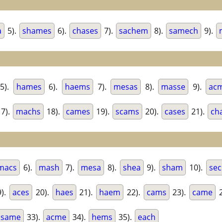
a
5).
shames
6).
chases
7).
sachem
8).
samech
9).
5).
hames
6).
haems
7).
mesas
8).
masse
9).
ac
7).
machs
18).
cames
19).
scams
20).
cases
21).
ch
macs
6).
mash
7).
mesa
8).
shea
9).
sham
10).
sec
).
aces
20).
haes
21).
haem
22).
cams
23).
came
2
same
33).
acme
34).
hems
35).
each