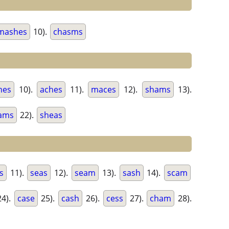
mashes
10).
chasms
mes
10).
aches
11).
maces
12).
shams
13).
ams
22).
sheas
s
11).
seas
12).
seam
13).
sash
14).
scam
4).
case
25).
cash
26).
cess
27).
cham
28).