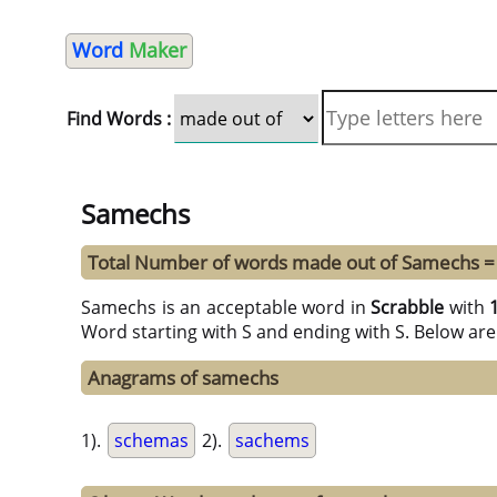
Word
Maker
Find Words :
Samechs
Total Number of words made out of Samechs =
Samechs is an acceptable word in
Scrabble
with
Word starting with S and ending with S. Below are
Anagrams of samechs
1).
schemas
2).
sachems