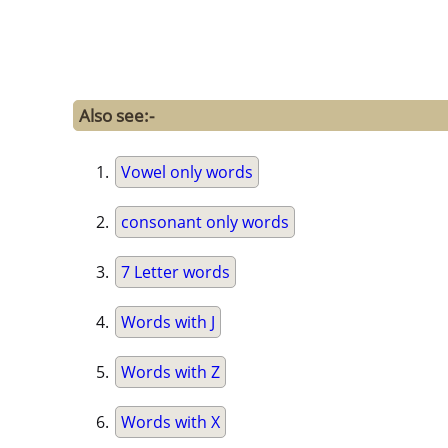
Also see:-
Vowel only words
consonant only words
7 Letter words
Words with J
Words with Z
Words with X