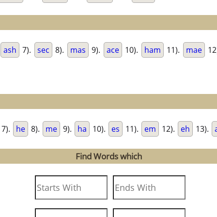
ash
7).
sec
8).
mas
9).
ace
10).
ham
11).
mae
12
7).
he
8).
me
9).
ha
10).
es
11).
em
12).
eh
13).
Find Words which