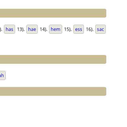
).
has
13).
hae
14).
hem
15).
ess
16).
sac
ah