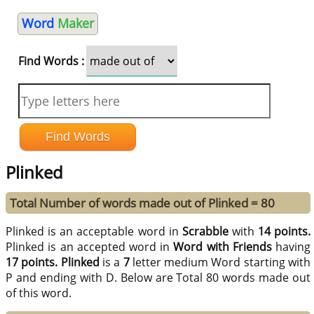
Word
Maker
Find Words :
Plinked
Total Number of words made out of Plinked = 80
Plinked is an acceptable word in
Scrabble
with
14 points.
Plinked is an accepted word in
Word with Friends
having
17 points.
Plinked
is a
7
letter medium Word starting with
P and ending with D. Below are Total 80 words made out
of this word.