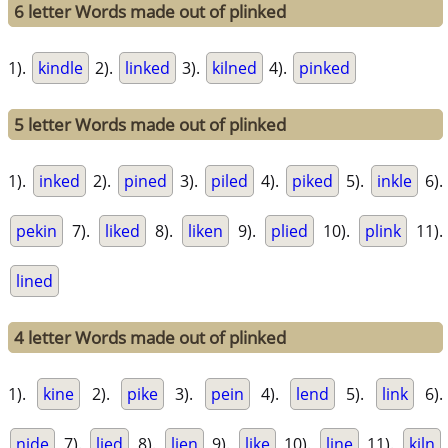
6 letter Words made out of plinked
1).
kindle
2).
linked
3).
kilned
4).
pinked
5 letter Words made out of plinked
1).
inked
2).
pined
3).
piled
4).
piked
5).
inkle
6).
pekin
7).
liked
8).
liken
9).
plied
10).
plink
11).
lined
4 letter Words made out of plinked
1).
kine
2).
pike
3).
pein
4).
lend
5).
link
6).
nide
7).
lied
8).
lien
9).
like
10).
line
11).
kiln