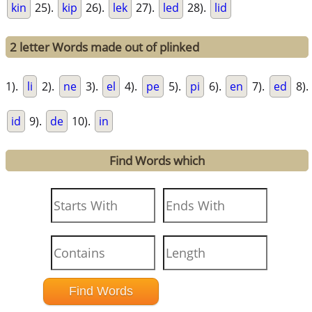
kin
25).
kip
26).
lek
27).
led
28).
lid
2 letter Words made out of plinked
1).
li
2).
ne
3).
el
4).
pe
5).
pi
6).
en
7).
ed
8).
id
9).
de
10).
in
Find Words which