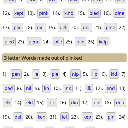
12).
kepi
13).
pink
14).
kind
15).
pled
16).
dine
17).
plie
18).
diel
19).
deli
20).
deil
21).
pine
22).
pied
23).
pend
24).
pile
25).
idle
26).
kelp
3 letter Words made out of plinked
1).
pen
2).
lie
3).
pie
4).
nip
5).
lip
6).
kid
7).
ped
8).
nil
9).
lin
10).
ink
11).
ilk
12).
end
13).
elk
14).
eld
15).
dip
16).
din
17).
die
18).
den
19).
del
20).
ken
21).
lei
22).
kep
23).
pin
24).