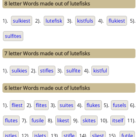
8 letter Words made out of lutefisks
1).
sulkiest
2).
lutefisk
3).
kistfuls
4).
flukiest
5).
sulfites
7 letter Words made out of lutefisks
1).
sulkies
2).
stifles
3).
sulfite
4).
kistful
6 letter Words made out of lutefisks
1).
fliest
2).
flites
3).
suites
4).
flukes
5).
fusels
6).
flutes
7).
fusile
8).
likest
9).
skites
10).
itself
11).
istles
12).
islets
13).
stifle
14).
sliest
15).
futile