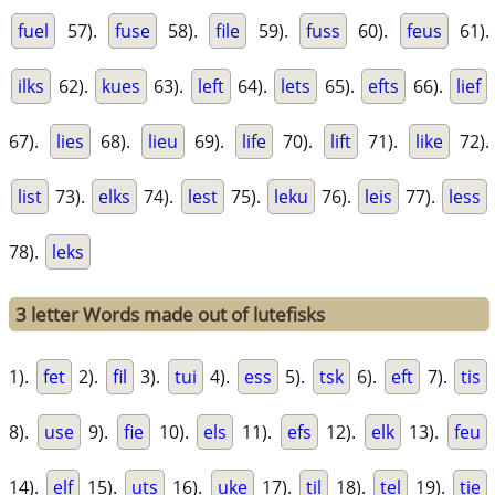
fuel
57).
fuse
58).
file
59).
fuss
60).
feus
61).
ilks
62).
kues
63).
left
64).
lets
65).
efts
66).
lief
67).
lies
68).
lieu
69).
life
70).
lift
71).
like
72).
list
73).
elks
74).
lest
75).
leku
76).
leis
77).
less
78).
leks
3 letter Words made out of lutefisks
1).
fet
2).
fil
3).
tui
4).
ess
5).
tsk
6).
eft
7).
tis
8).
use
9).
fie
10).
els
11).
efs
12).
elk
13).
feu
14).
elf
15).
uts
16).
uke
17).
til
18).
tel
19).
tie