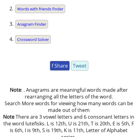
Words with friends finder
Anagram Finder
Crossword Solver
f Share
Tweet
Note
: . Anagrams are meaningful words made after
rearranging all the letters of the word.
Search More words for viewing how many words can be
made out of them
Note
There are 3 vowel letters and 6 consonant letters in
the word lutefisks. L is 12th, U is 21th, T is 20th, E is 5th, F
is 6th, I is 9th, S is 19th, K is 11th, Letter of Alphabet