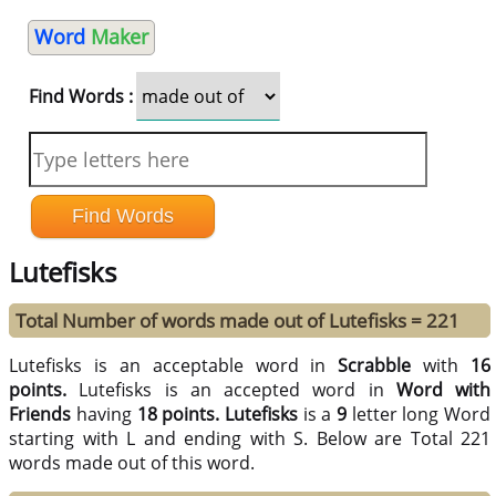
Word
Maker
Find Words :
Lutefisks
Total Number of words made out of Lutefisks = 221
Lutefisks is an acceptable word in
Scrabble
with
16
points.
Lutefisks is an accepted word in
Word with
Friends
having
18 points.
Lutefisks
is a
9
letter long Word
starting with L and ending with S. Below are Total 221
words made out of this word.