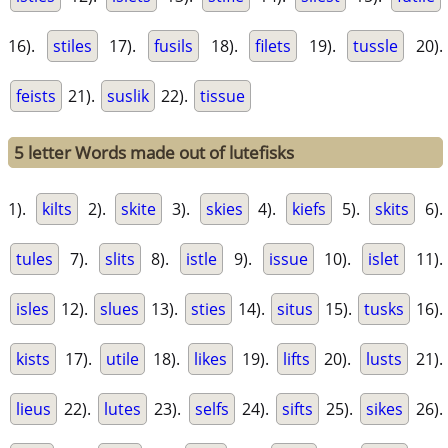
16).
stiles
17).
fusils
18).
filets
19).
tussle
20).
feists
21).
suslik
22).
tissue
5 letter Words made out of lutefisks
1).
kilts
2).
skite
3).
skies
4).
kiefs
5).
skits
6).
tules
7).
slits
8).
istle
9).
issue
10).
islet
11).
isles
12).
slues
13).
sties
14).
situs
15).
tusks
16).
kists
17).
utile
18).
likes
19).
lifts
20).
lusts
21).
lieus
22).
lutes
23).
selfs
24).
sifts
25).
sikes
26).