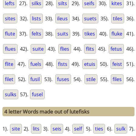
lefts
27).
silks
28).
silts
29).
seifs
30).
kites
31).
sites
32).
lists
33).
ileus
34).
suets
35).
tiles
36).
flute
37).
felts
38).
suits
39).
tikes
40).
fluke
41).
flues
42).
suite
43).
flies
44).
flits
45).
fetus
46).
flite
47).
fuels
48).
fists
49).
etuis
50).
feist
51).
filet
52).
fusil
53).
fuses
54).
stile
55).
files
56).
sulks
57).
fusel
4 letter Words made out of lutefisks
1).
site
2).
lits
3).
seis
4).
self
5).
ties
6).
sulk
7).