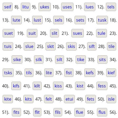
seif
8).
litu
9).
ukes
10).
uses
11).
lues
12).
tels
13).
lute
14).
lust
15).
sels
16).
sets
17).
tusk
18).
suet
19).
suit
20).
slit
21).
sues
22).
tule
23).
tuis
24).
slue
25).
skit
26).
skis
27).
sift
28).
tile
29).
sike
30).
silk
31).
silt
32).
tike
33).
sits
34).
tsks
35).
tils
36).
lite
37).
fist
38).
kefs
39).
kief
40).
kifs
41).
kilt
42).
kiss
43).
kist
44).
fess
45).
kite
46).
kits
47).
felt
48).
etui
49).
fets
50).
isle
51).
fits
52).
flit
53).
fils
54).
flue
55).
flus
56).