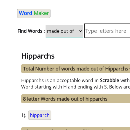
Word
Maker
Find Words :
Hipparchs
Total Number of words made out of Hipparchs 
Hipparchs is an acceptable word in
Scrabble
wit
Word starting with H and ending with S. Below ar
8 letter Words made out of hipparchs
1).
hipparch