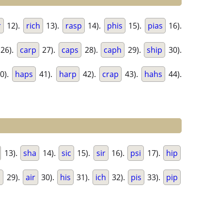
r
12).
rich
13).
rasp
14).
phis
15).
pias
16).
26).
carp
27).
caps
28).
caph
29).
ship
30).
0).
haps
41).
harp
42).
crap
43).
hahs
44).
13).
sha
14).
sic
15).
sir
16).
psi
17).
hip
s
29).
air
30).
his
31).
ich
32).
pis
33).
pip