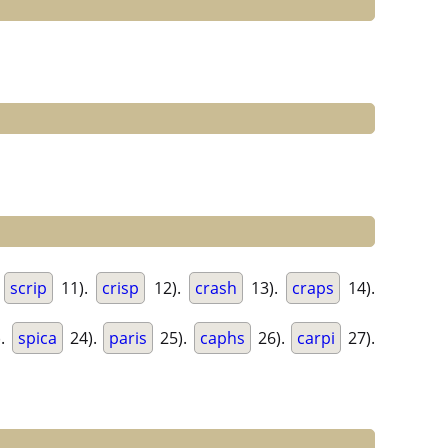
.
scrip
11).
crisp
12).
crash
13).
craps
14).
).
spica
24).
paris
25).
caphs
26).
carpi
27).