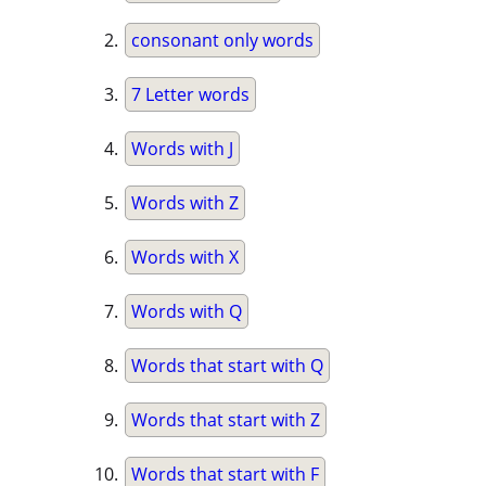
consonant only words
7 Letter words
Words with J
Words with Z
Words with X
Words with Q
Words that start with Q
Words that start with Z
Words that start with F