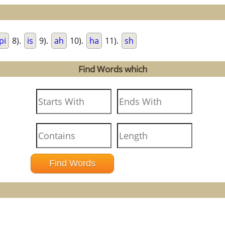
pi
8).
is
9).
ah
10).
ha
11).
sh
Find Words which