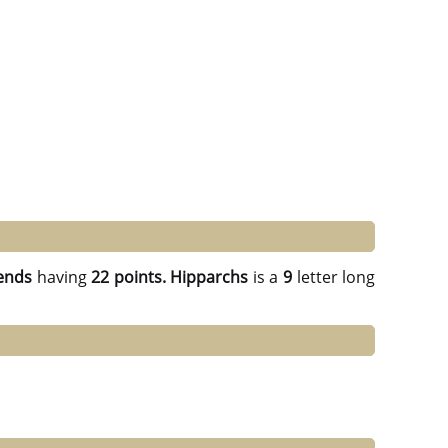
ends
having
22 points.
Hipparchs
is a
9
letter long