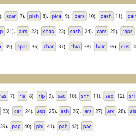
).
scar
7).
pish
8).
pica
9).
pars
10).
pash
11).
pai
sp
21).
airs
22).
chap
23).
cash
24).
cars
25).
raps
h
35).
spar
36).
char
37).
chia
38).
hair
39).
cris
4
ras
7).
ria
8).
rip
9).
sac
10).
shh
11).
sap
12).
sri
23).
car
24).
asp
25).
ash
26).
ars
27).
arc
28).
ai
39).
pap
40).
phi
41).
pah
42).
pac