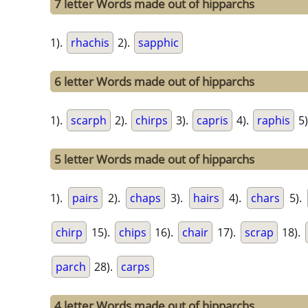
7 letter Words made out of hipparchs
1).
rhachis
2).
sapphic
6 letter Words made out of hipparchs
1).
scarph
2).
chirps
3).
capris
4).
raphis
5)
5 letter Words made out of hipparchs
1).
pairs
2).
chaps
3).
hairs
4).
chars
5).
chirp
15).
chips
16).
chair
17).
scrap
18).
parch
28).
carps
4 letter Words made out of hipparchs