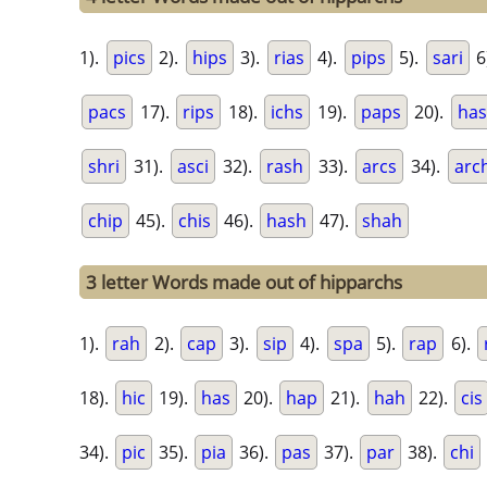
1).
pics
2).
hips
3).
rias
4).
pips
5).
sari
6
pacs
17).
rips
18).
ichs
19).
paps
20).
ha
shri
31).
asci
32).
rash
33).
arcs
34).
arc
chip
45).
chis
46).
hash
47).
shah
3 letter Words made out of hipparchs
1).
rah
2).
cap
3).
sip
4).
spa
5).
rap
6).
18).
hic
19).
has
20).
hap
21).
hah
22).
cis
34).
pic
35).
pia
36).
pas
37).
par
38).
chi