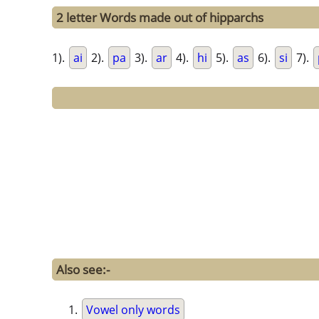
2 letter Words made out of hipparchs
1).
ai
2).
pa
3).
ar
4).
hi
5).
as
6).
si
7).
Also see:-
Vowel only words