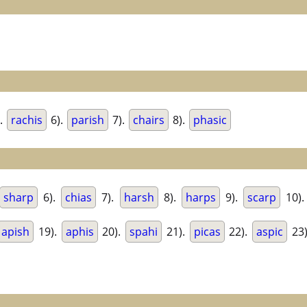
.
rachis
6).
parish
7).
chairs
8).
phasic
sharp
6).
chias
7).
harsh
8).
harps
9).
scarp
10)
apish
19).
aphis
20).
spahi
21).
picas
22).
aspic
23