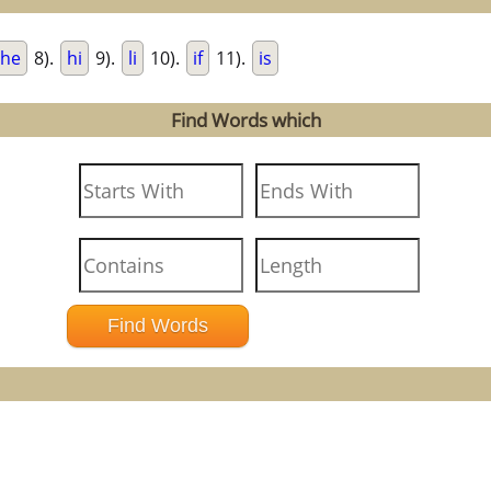
he
8).
hi
9).
li
10).
if
11).
is
Find Words which