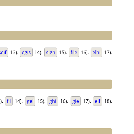
seif
13).
egis
14).
sigh
15).
file
16).
elhi
17).
).
fil
14).
gel
15).
ghi
16).
gie
17).
elf
18).