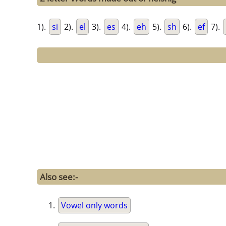
1).
si
2).
el
3).
es
4).
eh
5).
sh
6).
ef
7).
Also see:-
Vowel only words