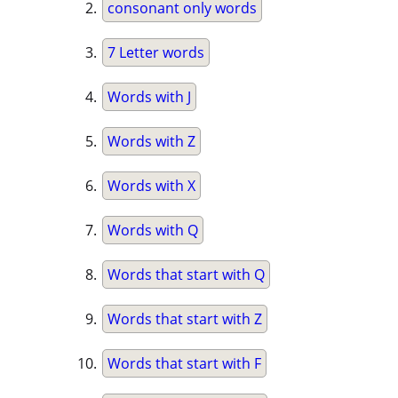
consonant only words
7 Letter words
Words with J
Words with Z
Words with X
Words with Q
Words that start with Q
Words that start with Z
Words that start with F