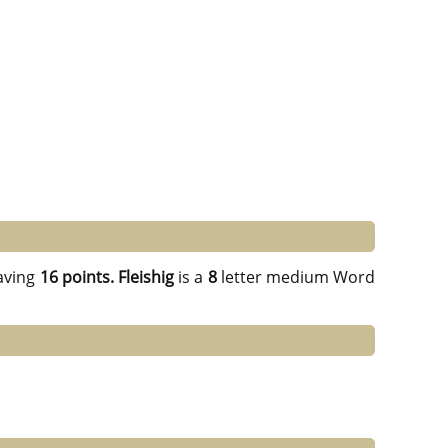
aving
16 points.
Fleishig
is a
8
letter medium Word