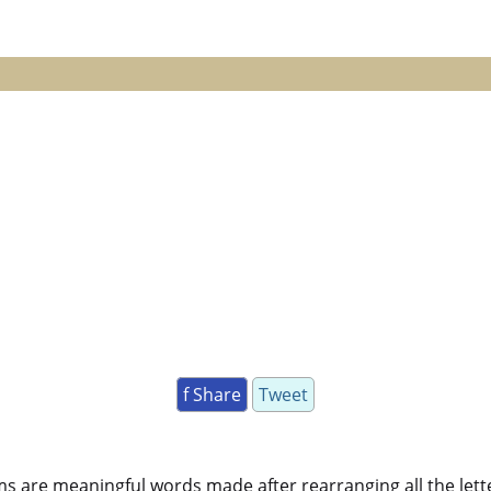
f Share
Tweet
ms are meaningful words made after rearranging all the lett