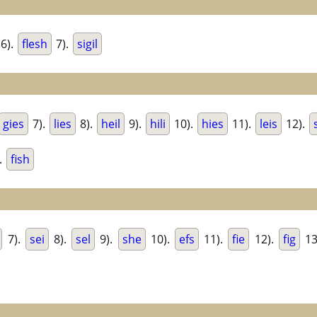
6).
flesh
7).
sigil
gies
7).
lies
8).
heil
9).
hili
10).
hies
11).
leis
12).
.
fish
7).
sei
8).
sel
9).
she
10).
efs
11).
fie
12).
fig
13