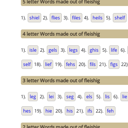
5 letter Words made out of fleishig
1).
shiel
2).
flies
3).
files
4).
heils
5).
shelf
4 letter Words made out of fleishig
1).
isle
2).
gels
3).
legs
4).
ghis
5).
life
6).
self
18).
lief
19).
fehs
20).
fils
21).
figs
22)
3 letter Words made out of fleishig
1).
leg
2).
lei
3).
seg
4).
els
5).
lis
6).
lie
hes
19).
hie
20).
his
21).
ifs
22).
feh
2 letter Words made out of fleishig