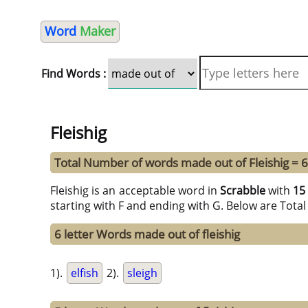
Word
Maker
Find Words :
Fleishig
Total Number of words made out of Fleishig = 
Fleishig is an acceptable word in
Scrabble
with
15
starting with F and ending with G. Below are Tota
6 letter Words made out of fleishig
1).
elfish
2).
sleigh