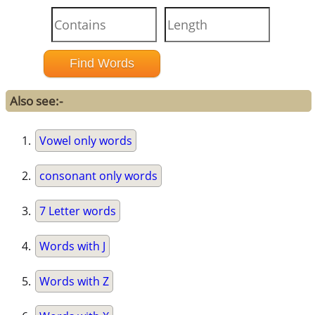
Also see:-
Vowel only words
consonant only words
7 Letter words
Words with J
Words with Z