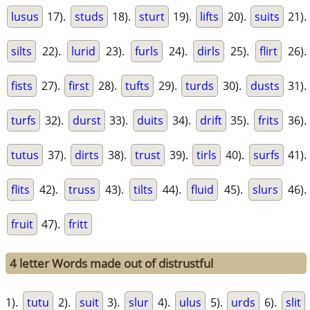
lusus
17).
studs
18).
sturt
19).
lifts
20).
suits
21).
silts
22).
lurid
23).
furls
24).
dirls
25).
flirt
26).
fists
27).
first
28).
tufts
29).
turds
30).
dusts
31).
turfs
32).
durst
33).
duits
34).
drift
35).
frits
36).
tutus
37).
dirts
38).
trust
39).
tirls
40).
surfs
41).
flits
42).
truss
43).
tilts
44).
fluid
45).
slurs
46).
fruit
47).
fritt
4 letter Words made out of distrustful
1).
tutu
2).
suit
3).
slur
4).
ulus
5).
urds
6).
slit