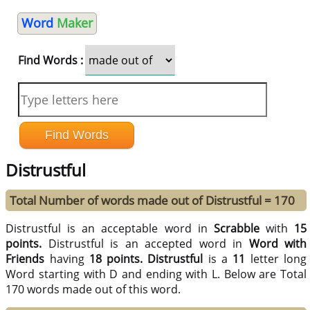
Word
Maker
Find Words :
Distrustful
Total Number of words made out of Distrustful = 170
Distrustful is an acceptable word in
Scrabble
with
15
points.
Distrustful is an accepted word in
Word with
Friends
having
18 points.
Distrustful
is a
11
letter long
Word starting with D and ending with L. Below are Total
170 words made out of this word.