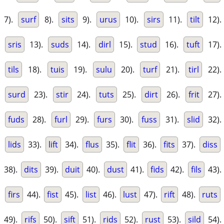
7).
surf
8).
sits
9).
urus
10).
sirs
11).
tilt
12).
sris
13).
suds
14).
dirl
15).
stud
16).
tuft
17).
tils
18).
tuis
19).
sulu
20).
turf
21).
tirl
22).
surd
23).
stir
24).
tuts
25).
dirt
26).
frit
27).
fuds
28).
furl
29).
furs
30).
fuss
31).
slid
32).
lids
33).
lift
34).
flus
35).
flit
36).
fits
37).
diss
38).
dits
39).
duit
40).
dust
41).
fids
42).
fils
43).
firs
44).
fist
45).
list
46).
lust
47).
rift
48).
ruts
49).
rifs
50).
sift
51).
rids
52).
rust
53).
sild
54).