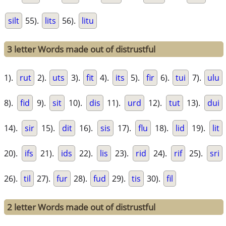
silt
55).
lits
56).
litu
3 letter Words made out of distrustful
1).
rut
2).
uts
3).
fit
4).
its
5).
fir
6).
tui
7).
ulu
8).
fid
9).
sit
10).
dis
11).
urd
12).
tut
13).
dui
14).
sir
15).
dit
16).
sis
17).
flu
18).
lid
19).
lit
20).
ifs
21).
ids
22).
lis
23).
rid
24).
rif
25).
sri
26).
til
27).
fur
28).
fud
29).
tis
30).
fil
2 letter Words made out of distrustful