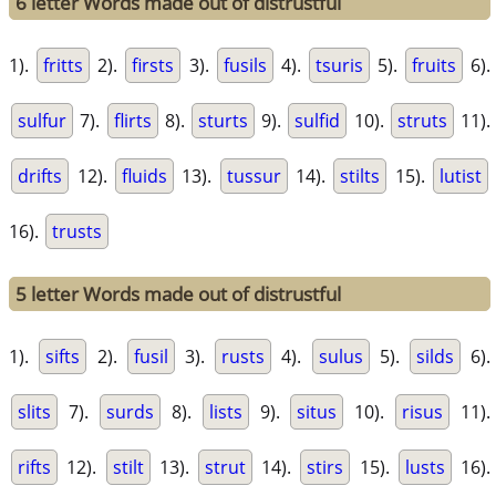
6 letter Words made out of distrustful
1).
fritts
2).
firsts
3).
fusils
4).
tsuris
5).
fruits
6).
sulfur
7).
flirts
8).
sturts
9).
sulfid
10).
struts
11).
drifts
12).
fluids
13).
tussur
14).
stilts
15).
lutist
16).
trusts
5 letter Words made out of distrustful
1).
sifts
2).
fusil
3).
rusts
4).
sulus
5).
silds
6).
slits
7).
surds
8).
lists
9).
situs
10).
risus
11).
rifts
12).
stilt
13).
strut
14).
stirs
15).
lusts
16).