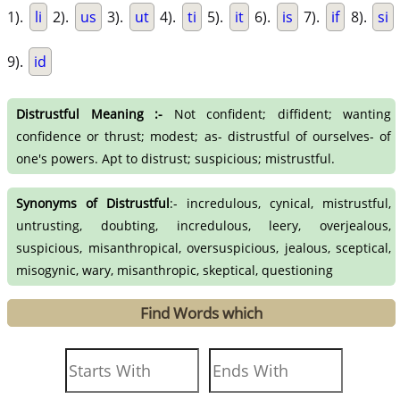
1).
li
2).
us
3).
ut
4).
ti
5).
it
6).
is
7).
if
8).
si
9).
id
Distrustful Meaning :-
Not confident; diffident; wanting
confidence or thrust; modest; as- distrustful of ourselves- of
one's powers. Apt to distrust; suspicious; mistrustful.
Synonyms of Distrustful
:- incredulous, cynical, mistrustful,
untrusting, doubting, incredulous, leery, overjealous,
suspicious, misanthropical, oversuspicious, jealous, sceptical,
misogynic, wary, misanthropic, skeptical, questioning
Find Words which