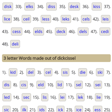
disk
33).
elks
34).
diss
35).
desk
36).
kiss
37).
lice
38).
ceil
39).
less
40).
leks
41).
cels
42).
leis
43).
cess
44).
elds
45).
deck
46).
dels
47).
cedi
48).
deli
3 letter Words made out of dickcissel
1).
kid
2).
del
3).
cel
4).
sis
5).
die
6).
ski
7).
dis
8).
cis
9).
eld
10).
lid
11).
sel
12).
sei
13).
led
14).
sec
15).
lis
16).
lei
17).
lek
18).
lie
19).
sic
20).
ilk
21).
ids
22).
ick
23).
ice
24).
ess
25).