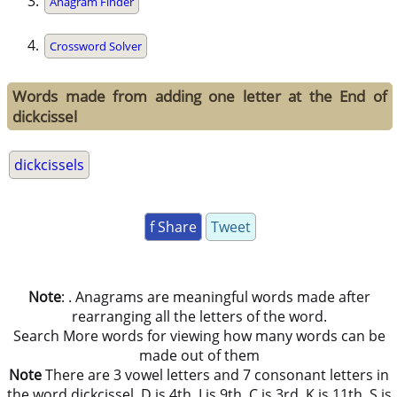
Anagram Finder
Crossword Solver
Words made from adding one letter at the End of
dickcissel
dickcissels
f Share
Tweet
Note
: . Anagrams are meaningful words made after
rearranging all the letters of the word.
Search More words for viewing how many words can be
made out of them
Note
There are 3 vowel letters and 7 consonant letters in
the word dickcissel. D is 4th, I is 9th, C is 3rd, K is 11th, S is