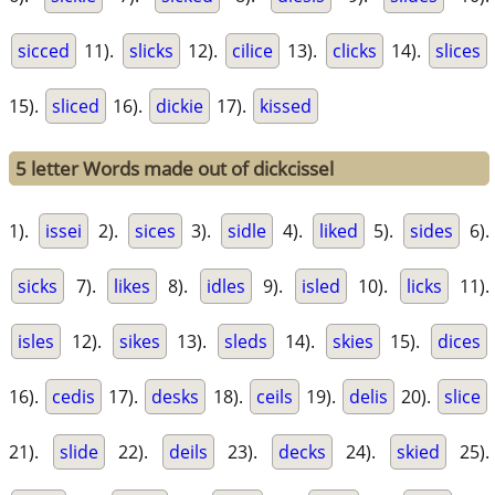
sicced
11).
slicks
12).
cilice
13).
clicks
14).
slices
15).
sliced
16).
dickie
17).
kissed
5 letter Words made out of dickcissel
1).
issei
2).
sices
3).
sidle
4).
liked
5).
sides
6).
sicks
7).
likes
8).
idles
9).
isled
10).
licks
11).
isles
12).
sikes
13).
sleds
14).
skies
15).
dices
16).
cedis
17).
desks
18).
ceils
19).
delis
20).
slice
21).
slide
22).
deils
23).
decks
24).
skied
25).