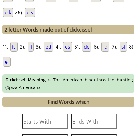
elk
26).
els
2 letter Words made out of dickcissel
1).
is
2).
li
3).
ed
4).
es
5).
de
6).
id
7).
si
8).
el
Dickcissel Meaning :-
The American black-throated bunting
(Spiza Americana
Find Words which