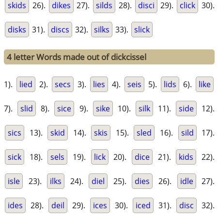
skids
26).
dikes
27).
silds
28).
disci
29).
click
30).
disks
31).
discs
32).
silks
33).
slick
4 letter Words made out of dickcissel
1).
lied
2).
secs
3).
lies
4).
seis
5).
lids
6).
like
7).
slid
8).
sice
9).
sike
10).
silk
11).
side
12).
sics
13).
skid
14).
skis
15).
sled
16).
sild
17).
sick
18).
sels
19).
lick
20).
dice
21).
kids
22).
isle
23).
ilks
24).
diel
25).
dies
26).
idle
27).
ides
28).
deil
29).
ices
30).
iced
31).
disc
32).