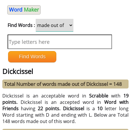
Word
Maker
Find Words :
Dickcissel
Total Number of words made out of Dickcissel = 148
Dickcissel is an acceptable word in
Scrabble
with
19
points.
Dickcissel is an accepted word in
Word with
Friends
having
22 points.
Dickcissel
is a
10
letter long
Word starting with D and ending with L. Below are Total
148 words made out of this word.