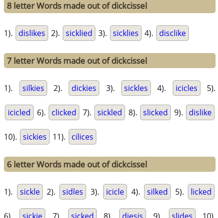
8 letter Words made out of dickcissel
1).
dislikes
2).
sicklied
3).
sicklies
4).
disclike
7 letter Words made out of dickcissel
1).
silkies
2).
dickies
3).
sickles
4).
icicles
5).
icicled
6).
clicked
7).
sickled
8).
slicked
9).
dislike
10).
sickies
11).
cilices
6 letter Words made out of dickcissel
1).
sickle
2).
sidles
3).
icicle
4).
silked
5).
licked
6).
sickie
7).
sicked
8).
diesis
9).
slides
10).