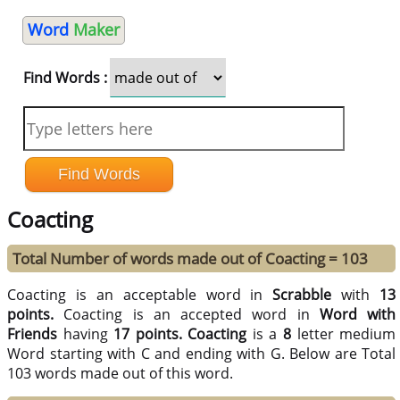
Word
Maker
Find Words :
Coacting
Total Number of words made out of Coacting = 103
Coacting is an acceptable word in
Scrabble
with
13
points.
Coacting is an accepted word in
Word with
Friends
having
17 points.
Coacting
is a
8
letter medium
Word starting with C and ending with G. Below are Total
103 words made out of this word.