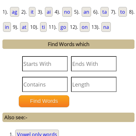
1).
ag
2).
it
3).
ai
4).
no
5).
an
6).
ta
7).
to
8).
in
9).
at
10).
ti
11).
go
12).
on
13).
na
Find Words which
Also see:-
Vowel only words