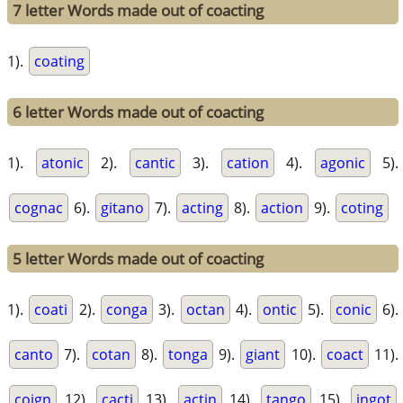
7 letter Words made out of coacting
1).
coating
6 letter Words made out of coacting
1).
atonic
2).
cantic
3).
cation
4).
agonic
5).
cognac
6).
gitano
7).
acting
8).
action
9).
coting
5 letter Words made out of coacting
1).
coati
2).
conga
3).
octan
4).
ontic
5).
conic
6).
canto
7).
cotan
8).
tonga
9).
giant
10).
coact
11).
coign
12).
cacti
13).
actin
14).
tango
15).
ingot