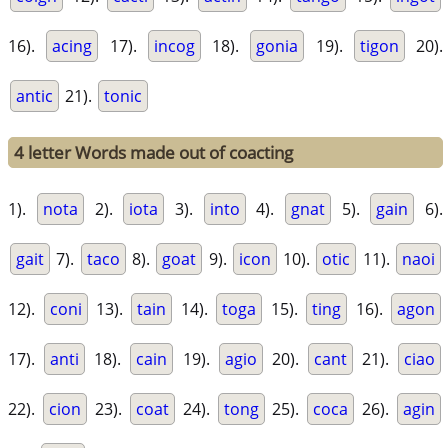
16).
acing
17).
incog
18).
gonia
19).
tigon
20).
antic
21).
tonic
4 letter Words made out of coacting
1).
nota
2).
iota
3).
into
4).
gnat
5).
gain
6).
gait
7).
taco
8).
goat
9).
icon
10).
otic
11).
naoi
12).
coni
13).
tain
14).
toga
15).
ting
16).
agon
17).
anti
18).
cain
19).
agio
20).
cant
21).
ciao
22).
cion
23).
coat
24).
tong
25).
coca
26).
agin