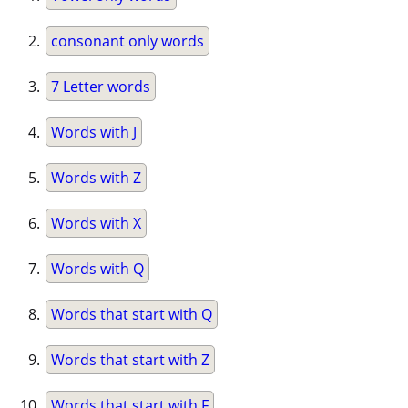
consonant only words
7 Letter words
Words with J
Words with Z
Words with X
Words with Q
Words that start with Q
Words that start with Z
Words that start with F