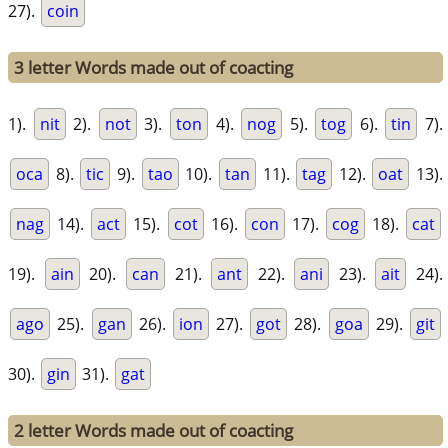
27).
coin
3 letter Words made out of coacting
1).
nit
2).
not
3).
ton
4).
nog
5).
tog
6).
tin
7).
oca
8).
tic
9).
tao
10).
tan
11).
tag
12).
oat
13).
nag
14).
act
15).
cot
16).
con
17).
cog
18).
cat
19).
ain
20).
can
21).
ant
22).
ani
23).
ait
24).
ago
25).
gan
26).
ion
27).
got
28).
goa
29).
git
30).
gin
31).
gat
2 letter Words made out of coacting