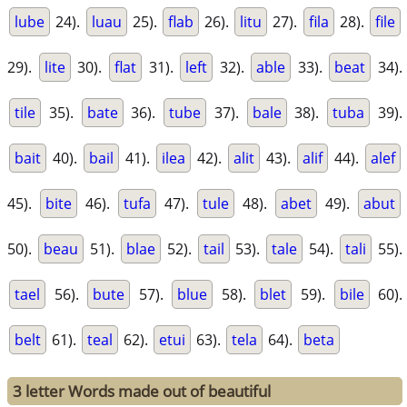
lube
24).
luau
25).
flab
26).
litu
27).
fila
28).
file
29).
lite
30).
flat
31).
left
32).
able
33).
beat
34).
tile
35).
bate
36).
tube
37).
bale
38).
tuba
39).
bait
40).
bail
41).
ilea
42).
alit
43).
alif
44).
alef
45).
bite
46).
tufa
47).
tule
48).
abet
49).
abut
50).
beau
51).
blae
52).
tail
53).
tale
54).
tali
55).
tael
56).
bute
57).
blue
58).
blet
59).
bile
60).
belt
61).
teal
62).
etui
63).
tela
64).
beta
3 letter Words made out of beautiful