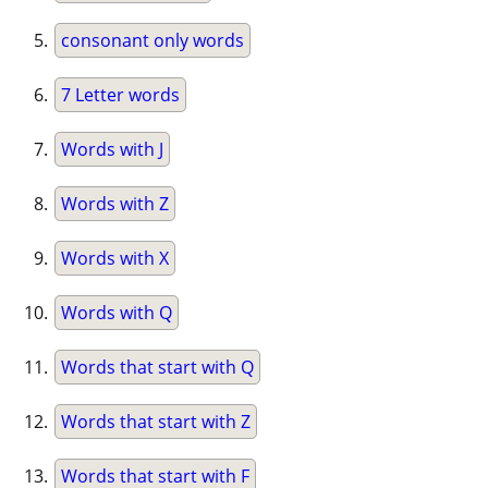
consonant only words
7 Letter words
Words with J
Words with Z
Words with X
Words with Q
Words that start with Q
Words that start with Z
Words that start with F