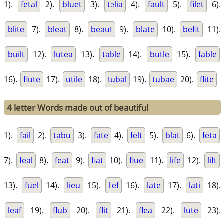
1).
fetal
2).
bluet
3).
telia
4).
fault
5).
filet
6).
blite
7).
bleat
8).
beaut
9).
blate
10).
befit
11).
built
12).
lutea
13).
table
14).
butle
15).
fable
16).
flute
17).
utile
18).
tubal
19).
tubae
20).
flite
4 letter Words made out of beautiful
1).
fail
2).
tabu
3).
fate
4).
felt
5).
blat
6).
feta
7).
feal
8).
feat
9).
fiat
10).
flue
11).
life
12).
lift
13).
fuel
14).
lieu
15).
lief
16).
late
17).
lati
18).
leaf
19).
flub
20).
flit
21).
flea
22).
lute
23).