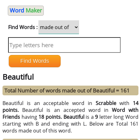
Word
Maker
Find Words :
Beautiful
Total Number of words made out of Beautiful = 161
Beautiful is an acceptable word in
Scrabble
with
14
points.
Beautiful is an accepted word in
Word with
Friends
having
18 points.
Beautiful
is a
9
letter long Word
starting with B and ending with L. Below are Total 161
words made out of this word.