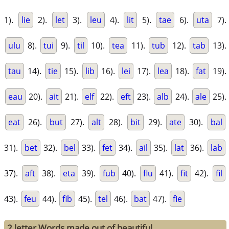
1).
lie
2).
let
3).
leu
4).
lit
5).
tae
6).
uta
7).
ulu
8).
tui
9).
til
10).
tea
11).
tub
12).
tab
13).
tau
14).
tie
15).
lib
16).
lei
17).
lea
18).
fat
19).
eau
20).
ait
21).
elf
22).
eft
23).
alb
24).
ale
25).
eat
26).
but
27).
alt
28).
bit
29).
ate
30).
bal
31).
bet
32).
bel
33).
fet
34).
ail
35).
lat
36).
lab
37).
aft
38).
eta
39).
fub
40).
flu
41).
fit
42).
fil
43).
feu
44).
fib
45).
tel
46).
bat
47).
fie
2 letter Words made out of beautiful