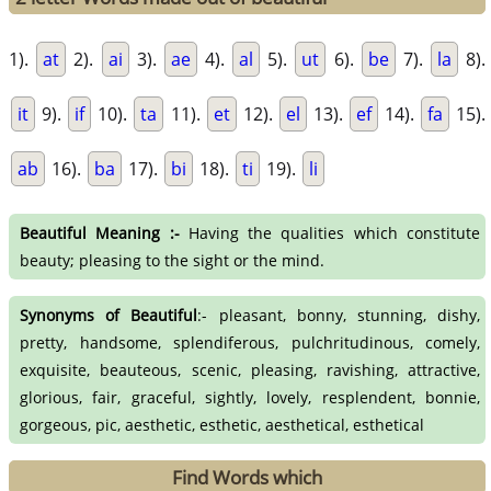
1).
at
2).
ai
3).
ae
4).
al
5).
ut
6).
be
7).
la
8).
it
9).
if
10).
ta
11).
et
12).
el
13).
ef
14).
fa
15).
ab
16).
ba
17).
bi
18).
ti
19).
li
Beautiful Meaning :-
Having the qualities which constitute
beauty; pleasing to the sight or the mind.
Synonyms of Beautiful
:- pleasant, bonny, stunning, dishy,
pretty, handsome, splendiferous, pulchritudinous, comely,
exquisite, beauteous, scenic, pleasing, ravishing, attractive,
glorious, fair, graceful, sightly, lovely, resplendent, bonnie,
gorgeous, pic, aesthetic, esthetic, aesthetical, esthetical
Find Words which