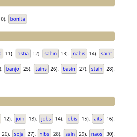
0).
bonita
s
11).
ostia
12).
sabin
13).
nabis
14).
saint
).
banjo
25).
tains
26).
basin
27).
stain
28).
12).
join
13).
jobs
14).
obis
15).
aits
16).
26).
soja
27).
nibs
28).
sain
29).
naos
30).