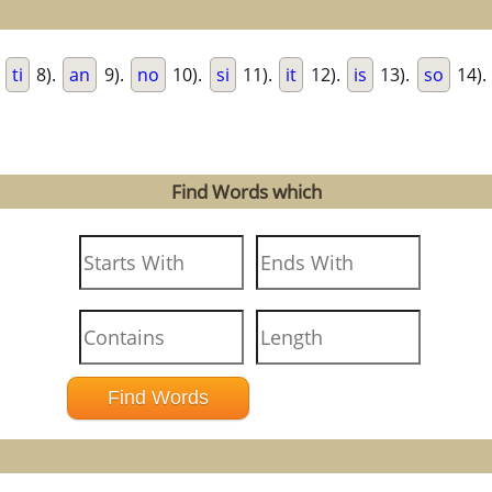
.
ti
8).
an
9).
no
10).
si
11).
it
12).
is
13).
so
14).
Find Words which