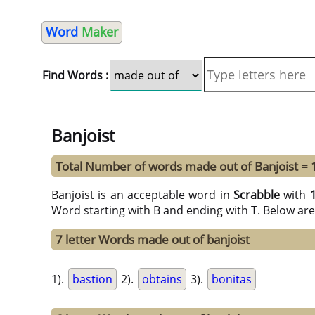
Word
Maker
Find Words :
Banjoist
Total Number of words made out of Banjoist = 
Banjoist is an acceptable word in
Scrabble
with
Word starting with B and ending with T. Below ar
7 letter Words made out of banjoist
1).
bastion
2).
obtains
3).
bonitas