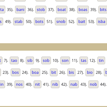
ta
35).
bani
36).
stob
37).
boat
38).
boas
39).
bits
s
49).
stab
50).
bots
51).
snob
52).
bait
53).
isba
t
7).
tao
8).
sib
9).
sob
10).
son
11).
tas
12).
tin
23).
bos
24).
boa
25).
bit
26).
bis
27).
bio
28).
jin
39).
nos
40).
nit
41).
nib
42).
nab
43).
nob
44)