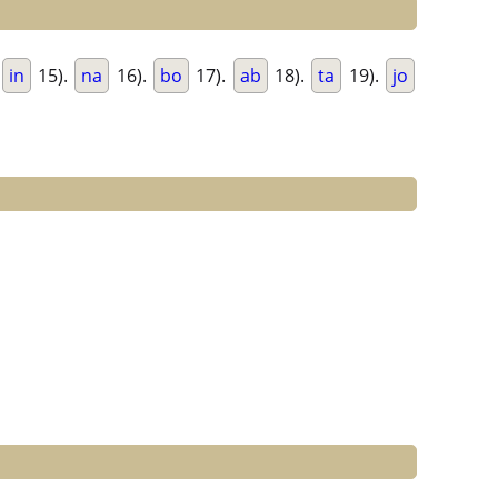
in
15).
na
16).
bo
17).
ab
18).
ta
19).
jo