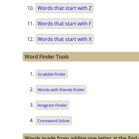
Words that start with Z
Words that start with F
Words that start with X
Word Finder Tools
Scrabble finder
Words with friends finder
Anagram Finder
Crossword Solver
Words made from adding one letter at the End o