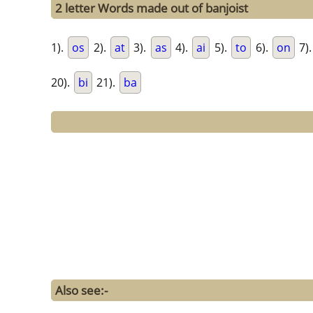
2 letter Words made out of banjoist
1).
os
2).
at
3).
as
4).
ai
5).
to
6).
on
7)
20).
bi
21).
ba
Also see:-