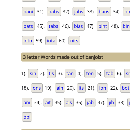
naoi
31).
nabs
32).
jabs
33).
bans
34).
bo
bats
45).
tabs
46).
bias
47).
bint
48).
bin
into
59).
iota
60).
nits
3 letter Words made out of banjoist
1).
sin
2).
tis
3).
tan
4).
ton
5).
tab
6).
si
18).
ons
19).
ain
20).
its
21).
ion
22).
bot
ani
34).
ait
35).
ais
36).
jab
37).
jib
38).
obi