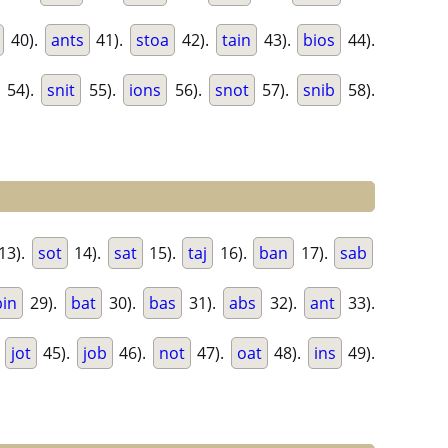
40).
ants
41).
stoa
42).
tain
43).
bios
44).
54).
snit
55).
ions
56).
snot
57).
snib
58).
13).
sot
14).
sat
15).
taj
16).
ban
17).
sab
bin
29).
bat
30).
bas
31).
abs
32).
ant
33).
.
jot
45).
job
46).
not
47).
oat
48).
ins
49).