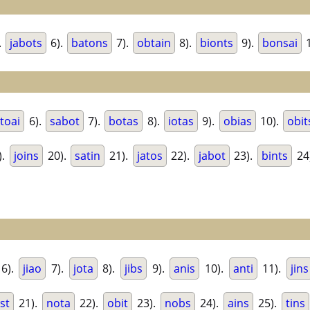
.
jabots
6).
batons
7).
obtain
8).
bionts
9).
bonsai
1
toai
6).
sabot
7).
botas
8).
iotas
9).
obias
10).
obit
).
joins
20).
satin
21).
jatos
22).
jabot
23).
bints
24
6).
jiao
7).
jota
8).
jibs
9).
anis
10).
anti
11).
jins
st
21).
nota
22).
obit
23).
nobs
24).
ains
25).
tins