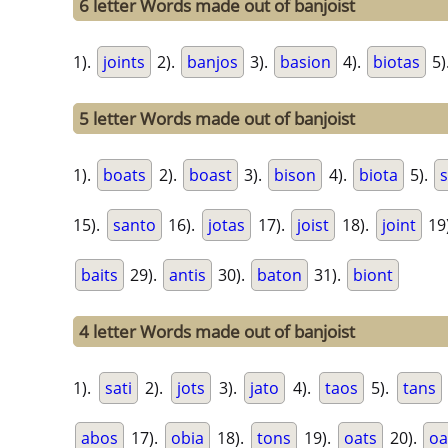
6 letter Words made out of banjoist
1).
joints
2).
banjos
3).
basion
4).
biotas
5)
5 letter Words made out of banjoist
1).
boats
2).
boast
3).
bison
4).
biota
5).
s
15).
santo
16).
jotas
17).
joist
18).
joint
19
baits
29).
antis
30).
baton
31).
biont
4 letter Words made out of banjoist
1).
sati
2).
jots
3).
jato
4).
taos
5).
tans
abos
17).
obia
18).
tons
19).
oats
20).
oa