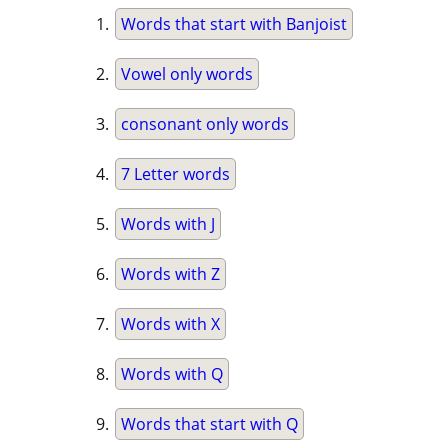
Words that start with Banjoist
Vowel only words
consonant only words
7 Letter words
Words with J
Words with Z
Words with X
Words with Q
Words that start with Q