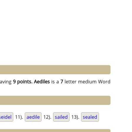
aving
9 points.
Aediles
is a
7
letter medium Word
seidel
11).
aedile
12).
sailed
13).
sealed