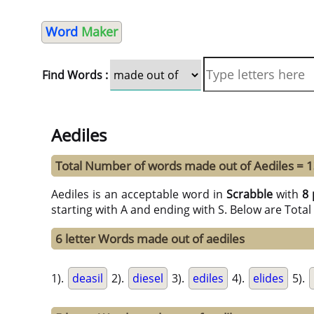
Word
Maker
Find Words :
Aediles
Total Number of words made out of Aediles = 
Aediles is an acceptable word in
Scrabble
with
8 
starting with A and ending with S. Below are Tota
6 letter Words made out of aediles
1).
deasil
2).
diesel
3).
ediles
4).
elides
5).