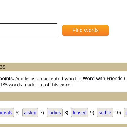
135
points.
Aediles is an accepted word in
Word with Friends
h
l 135 words made out of this word.
ideals
6).
aisled
7).
ladies
8).
leased
9).
sedile
10).