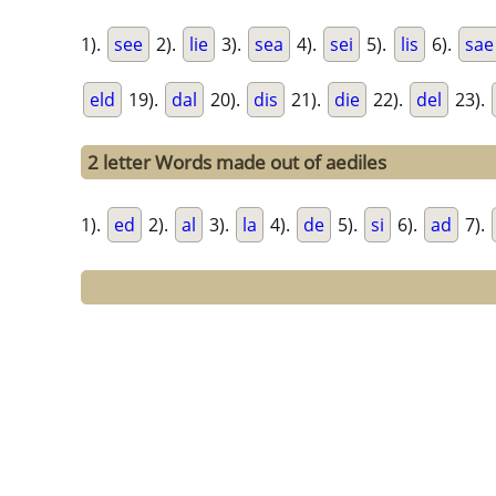
1).
see
2).
lie
3).
sea
4).
sei
5).
lis
6).
sae
eld
19).
dal
20).
dis
21).
die
22).
del
23).
2 letter Words made out of aediles
1).
ed
2).
al
3).
la
4).
de
5).
si
6).
ad
7).