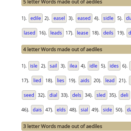
5 letter Words made out of aediles
1).
edile
2).
easel
3).
eased
4).
sidle
5).
di
lased
16).
leads
17).
lease
18).
deils
19).
d
4 letter Words made out of aediles
1).
isle
2).
sail
3).
ilea
4).
idle
5).
ides
6).
17).
lied
18).
lies
19).
aids
20).
lead
21).
seed
32).
dial
33).
dels
34).
sled
35).
deli
46).
dais
47).
elds
48).
sial
49).
side
50).
d
3 letter Words made out of aediles