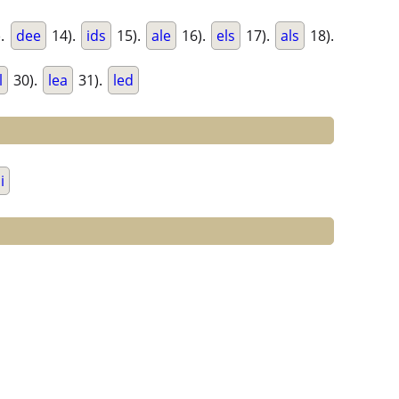
).
dee
14).
ids
15).
ale
16).
els
17).
als
18).
l
30).
lea
31).
led
li