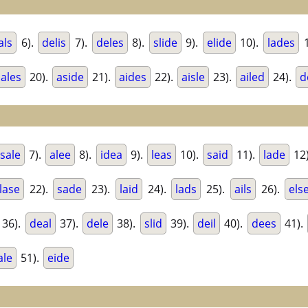
als
6).
delis
7).
deles
8).
slide
9).
elide
10).
lades
1
ales
20).
aside
21).
aides
22).
aisle
23).
ailed
24).
d
sale
7).
alee
8).
idea
9).
leas
10).
said
11).
lade
12
lase
22).
sade
23).
laid
24).
lads
25).
ails
26).
els
36).
deal
37).
dele
38).
slid
39).
deil
40).
dees
41).
ale
51).
eide