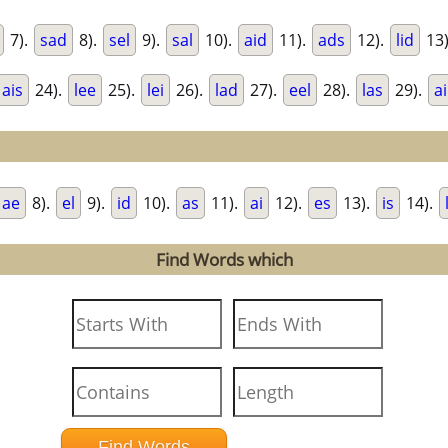
7).
sad
8).
sel
9).
sal
10).
aid
11).
ads
12).
lid
13
ais
24).
lee
25).
lei
26).
lad
27).
eel
28).
las
29).
ai
ae
8).
el
9).
id
10).
as
11).
ai
12).
es
13).
is
14).
Find Words which