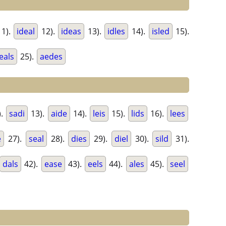
1).
ideal
12).
ideas
13).
idles
14).
isled
15).
eals
25).
aedes
).
sadi
13).
aide
14).
leis
15).
lids
16).
lees
e
27).
seal
28).
dies
29).
diel
30).
sild
31).
dals
42).
ease
43).
eels
44).
ales
45).
seel