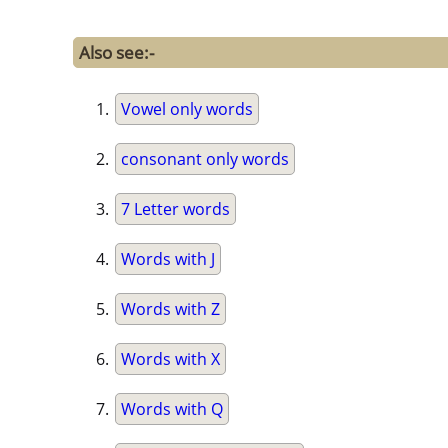
Also see:-
Vowel only words
consonant only words
7 Letter words
Words with J
Words with Z
Words with X
Words with Q