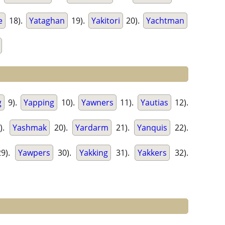
e
18).
Yataghan
19).
Yakitori
20).
Yachtman
g
9).
Yapping
10).
Yawners
11).
Yautias
12).
).
Yashmak
20).
Yardarm
21).
Yanquis
22).
9).
Yawpers
30).
Yakking
31).
Yakkers
32).