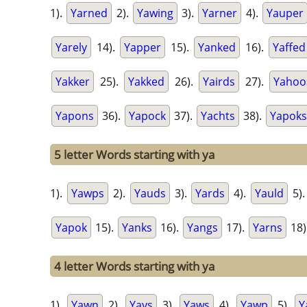
1).
Yarned
2).
Yawing
3).
Yarner
4).
Yauper
Yarely
14).
Yapper
15).
Yanked
16).
Yaffed
Yakker
25).
Yakked
26).
Yairds
27).
Yahoo
Yapons
36).
Yapock
37).
Yachts
38).
Yapoks
5 letter Words starting with ya
1).
Yawps
2).
Yauds
3).
Yards
4).
Yauld
5)
Yapok
15).
Yanks
16).
Yangs
17).
Yarns
18)
4 letter Words starting with ya
1).
Yawn
2).
Yays
3).
Yaws
4).
Yawp
5).
Y