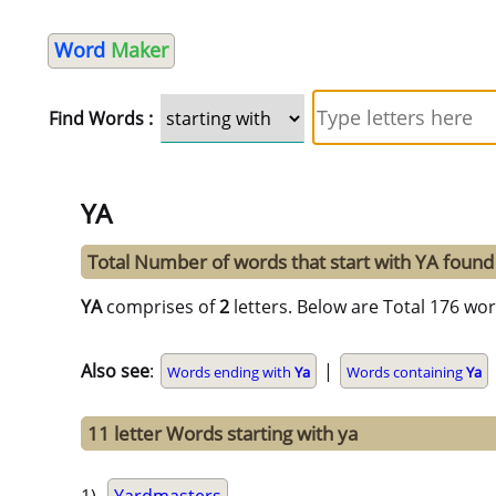
Word
Maker
Find Words :
YA
Total Number of words that start with YA foun
YA
comprises of
2
letters. Below are Total 176 wor
Also see
:
|
Words ending with
Ya
Words containing
Ya
11 letter Words starting with ya