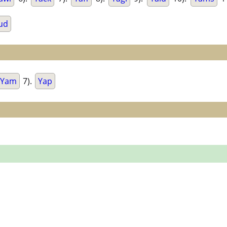
ud
Yam
7).
Yap