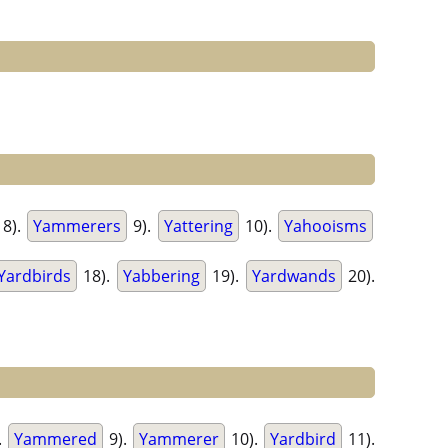
8).
Yammerers
9).
Yattering
10).
Yahooisms
Yardbirds
18).
Yabbering
19).
Yardwands
20).
.
Yammered
9).
Yammerer
10).
Yardbird
11).