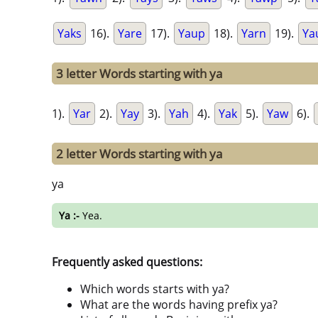
Yaks
16).
Yare
17).
Yaup
18).
Yarn
19).
Ya
3 letter Words starting with ya
1).
Yar
2).
Yay
3).
Yah
4).
Yak
5).
Yaw
6).
2 letter Words starting with ya
ya
Ya :-
Yea.
Frequently asked questions:
Which words starts with ya?
What are the words having prefix ya?