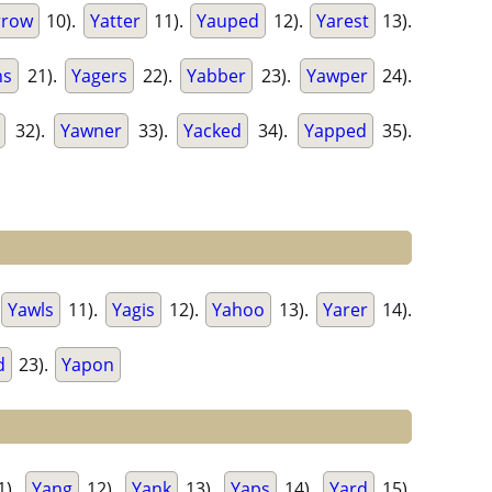
rrow
10).
Yatter
11).
Yauped
12).
Yarest
13).
ns
21).
Yagers
22).
Yabber
23).
Yawper
24).
32).
Yawner
33).
Yacked
34).
Yapped
35).
Yawls
11).
Yagis
12).
Yahoo
13).
Yarer
14).
d
23).
Yapon
1).
Yang
12).
Yank
13).
Yaps
14).
Yard
15).