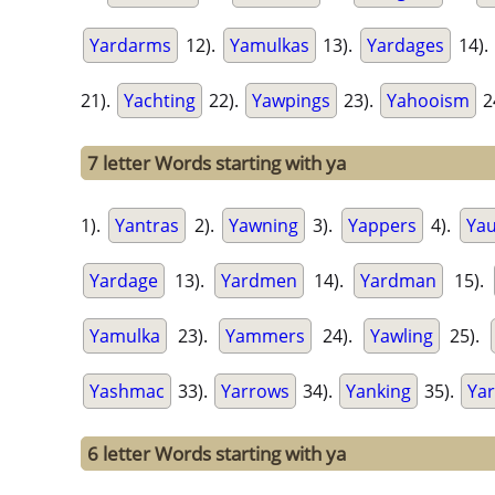
Yardarms
12).
Yamulkas
13).
Yardages
14).
21).
Yachting
22).
Yawpings
23).
Yahooism
2
7 letter Words starting with ya
1).
Yantras
2).
Yawning
3).
Yappers
4).
Ya
Yardage
13).
Yardmen
14).
Yardman
15).
Yamulka
23).
Yammers
24).
Yawling
25).
Yashmac
33).
Yarrows
34).
Yanking
35).
Ya
6 letter Words starting with ya