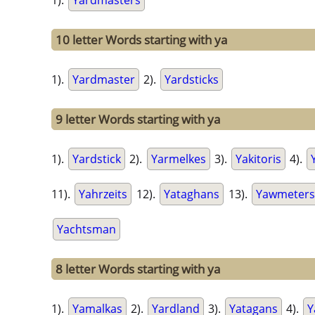
1).
Yardmasters
10 letter Words starting with ya
1).
Yardmaster
2).
Yardsticks
9 letter Words starting with ya
1).
Yardstick
2).
Yarmelkes
3).
Yakitoris
4).
11).
Yahrzeits
12).
Yataghans
13).
Yawmeter
Yachtsman
8 letter Words starting with ya
1).
Yamalkas
2).
Yardland
3).
Yatagans
4).
Y