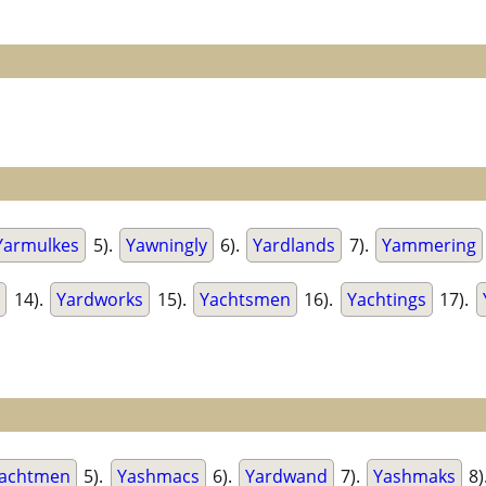
Yarmulkes
5).
Yawningly
6).
Yardlands
7).
Yammering
s
14).
Yardworks
15).
Yachtsmen
16).
Yachtings
17).
achtmen
5).
Yashmacs
6).
Yardwand
7).
Yashmaks
8)