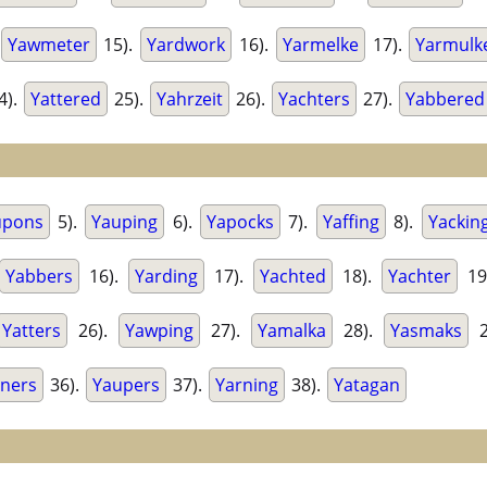
Yawmeter
15).
Yardwork
16).
Yarmelke
17).
Yarmulk
4).
Yattered
25).
Yahrzeit
26).
Yachters
27).
Yabbered
upons
5).
Yauping
6).
Yapocks
7).
Yaffing
8).
Yackin
Yabbers
16).
Yarding
17).
Yachted
18).
Yachter
19
Yatters
26).
Yawping
27).
Yamalka
28).
Yasmaks
2
rners
36).
Yaupers
37).
Yarning
38).
Yatagan