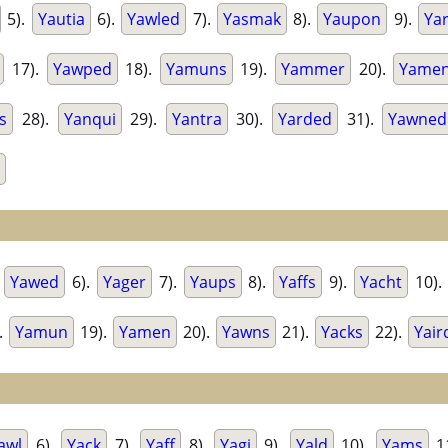
5).
Yautia
6).
Yawled
7).
Yasmak
8).
Yaupon
9).
Ya
17).
Yawped
18).
Yamuns
19).
Yammer
20).
Yame
s
28).
Yanqui
29).
Yantra
30).
Yarded
31).
Yawned
.
Yawed
6).
Yager
7).
Yaups
8).
Yaffs
9).
Yacht
10).
.
Yamun
19).
Yamen
20).
Yawns
21).
Yacks
22).
Yair
awl
6).
Yack
7).
Yaff
8).
Yagi
9).
Yald
10).
Yams
1