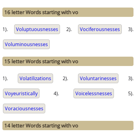
16 letter Words starting with vo
1).
Voluptuousnesses
2).
Vociferousnesses
3).
Voluminousnesses
15 letter Words starting with vo
1).
Volatilizations
2).
Voluntarinesses
3).
Voyeuristically
4).
Voicelessnesses
5).
Voraciousnesses
14 letter Words starting with vo