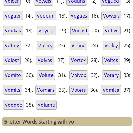
Voicer
10).
Vowels
11).
Voduns
12).
Vogued
13).
Voguer
14).
Vodoun
15).
Vogues
16).
Vowers
17).
Vodkas
18).
Voyeur
19).
Voiced
20).
Votive
21).
Voting
22).
Volery
23).
Voling
24).
Volley
25).
Volost
26).
Volvas
27).
Vortex
28).
Voltes
29).
Vomito
30).
Volute
31).
Volvox
32).
Votary
33).
Vomits
34).
Vomers
35).
Voters
36).
Vomica
37).
Voodoo
38).
Volume
5 letter Words starting with vo