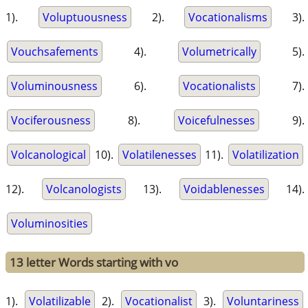
1).
Voluptuousness
2).
Vocationalisms
3).
Vouchsafements
4).
Volumetrically
5).
Voluminousness
6).
Vocationalists
7).
Vociferousness
8).
Voicefulnesses
9).
Volcanological
10).
Volatilenesses
11).
Volatilization
12).
Volcanologists
13).
Voidablenesses
14).
Voluminosities
13 letter Words starting with vo
1).
Volatilizable
2).
Vocationalist
3).
Voluntariness