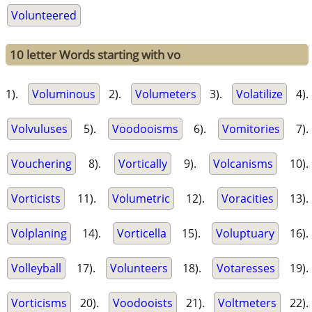
Volunteered
10 letter Words starting with vo
1).
Voluminous
2).
Volumeters
3).
Volatilize
4).
Volvuluses
5).
Voodooisms
6).
Vomitories
7).
Vouchering
8).
Vortically
9).
Volcanisms
10).
Vorticists
11).
Volumetric
12).
Voracities
13).
Volplaning
14).
Vorticella
15).
Voluptuary
16).
Volleyball
17).
Volunteers
18).
Votaresses
19).
Vorticisms
20).
Voodooists
21).
Voltmeters
22).