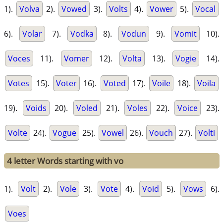
1).
Volva
2).
Vowed
3).
Volts
4).
Vower
5).
Vocal
6).
Volar
7).
Vodka
8).
Vodun
9).
Vomit
10).
Voces
11).
Vomer
12).
Volta
13).
Vogie
14).
Votes
15).
Voter
16).
Voted
17).
Voile
18).
Voila
19).
Voids
20).
Voled
21).
Voles
22).
Voice
23).
Volte
24).
Vogue
25).
Vowel
26).
Vouch
27).
Volti
4 letter Words starting with vo
1).
Volt
2).
Vole
3).
Vote
4).
Void
5).
Vows
6).
Voes