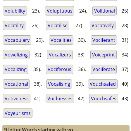
Volubility
23).
Voluptuous
24).
Volitional
25).
Volatility
26).
Volatilise
27).
Vocatively
28).
Vocabulary
29).
Vocalities
30).
Vociferant
31).
Vowelizing
32).
Vocalizers
33).
Voiceprint
34).
Vocalizing
35).
Vociferous
36).
Vociferate
37).
Vocational
38).
Vocalising
39).
Vouchsafed
40).
Votiveness
41).
Voidnesses
42).
Vouchsafes
43).
Voyeurisms
9 letter Words starting with vo