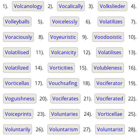
1).
Volcanology
2).
Vocalically
3).
Volkslieder
4).
Volleyballs
5).
Voicelessly
6).
Volatilizes
7).
Voraciously
8).
Voyeuristic
9).
Voodooistic
10).
Volatilised
11).
Volcanicity
12).
Volatilises
13).
Volatilized
14).
Vorticities
15).
Volubleness
16).
Vorticellas
17).
Vouchsafing
18).
Vociferator
19).
Voguishness
20).
Vociferates
21).
Vociferated
22).
Voiceprints
23).
Voluntaries
24).
Vorticellae
25).
Voluntarily
26).
Voluntarism
27).
Voluntarist
28).