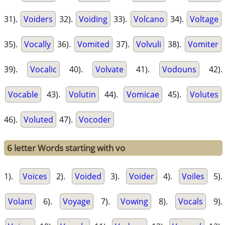
31).
Voiders
32).
Voiding
33).
Volcano
34).
Voltage
35).
Vocally
36).
Vomited
37).
Volvuli
38).
Vomiter
39).
Vocalic
40).
Volvate
41).
Vodouns
42).
Vocable
43).
Volutin
44).
Vomicae
45).
Volutes
46).
Voluted
47).
Vocoder
6 letter Words starting with vo
1).
Voices
2).
Voided
3).
Voider
4).
Voiles
5).
Volant
6).
Voyage
7).
Vowing
8).
Vocals
9).