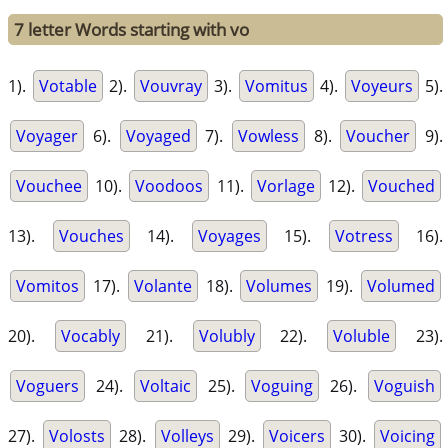
7 letter Words starting with vo
1).
Votable
2).
Vouvray
3).
Vomitus
4).
Voyeurs
5).
Voyager
6).
Voyaged
7).
Vowless
8).
Voucher
9).
Vouchee
10).
Voodoos
11).
Vorlage
12).
Vouched
13).
Vouches
14).
Voyages
15).
Votress
16).
Vomitos
17).
Volante
18).
Volumes
19).
Volumed
20).
Vocably
21).
Volubly
22).
Voluble
23).
Voguers
24).
Voltaic
25).
Voguing
26).
Voguish
27).
Volosts
28).
Volleys
29).
Voicers
30).
Voicing