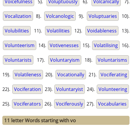
Voicefulness
5).
Voluptuously
6).
Volcanically
7).
Vocalization
8).
Volcanologic
9).
Voluptuaries
10).
Volubilities
11).
Volatilities
12).
Voidableness
13).
Volunteerism
14).
Votivenesses
15).
Volatilising
16).
Voluntarists
17).
Voluntaryism
18).
Voluntarisms
19).
Volatileness
20).
Vocationally
21).
Vociferating
22).
Vociferation
23).
Voluntaryist
24).
Volunteering
25).
Vociferators
26).
Vociferously
27).
Vocabularies
11 letter Words starting with vo