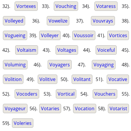
32).
Vortexes
33).
Vouching
34).
Votaress
35).
Volleyed
36).
Vowelize
37).
Vouvrays
38).
Vogueing
39).
Volleyer
40).
Voussoir
41).
Vortices
42).
Voltaism
43).
Voltages
44).
Voiceful
45).
Voluming
46).
Voyagers
47).
Voyaging
48).
Volition
49).
Volitive
50).
Volitant
51).
Vocative
52).
Vocoders
53).
Vortical
54).
Vouchers
55).
Voyageur
56).
Votaries
57).
Vocation
58).
Votarist
59).
Voleries