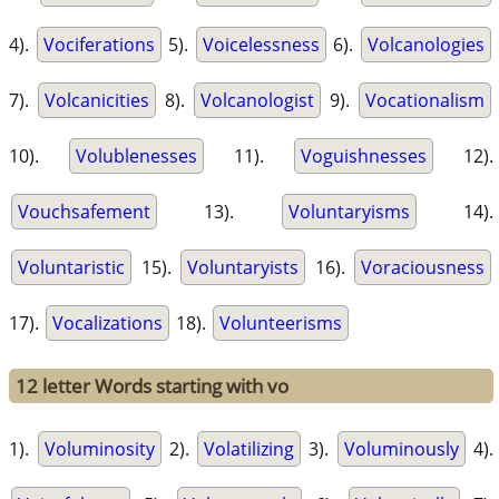
4).
Vociferations
5).
Voicelessness
6).
Volcanologies
7).
Volcanicities
8).
Volcanologist
9).
Vocationalism
10).
Volublenesses
11).
Voguishnesses
12).
Vouchsafement
13).
Voluntaryisms
14).
Voluntaristic
15).
Voluntaryists
16).
Voraciousness
17).
Vocalizations
18).
Volunteerisms
12 letter Words starting with vo
1).
Voluminosity
2).
Volatilizing
3).
Voluminously
4).