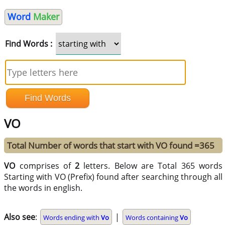
Word
Maker
Find Words :
VO
Total Number of words that start with VO found =365
VO
comprises of
2
letters. Below are Total 365 words
Starting with VO (Prefix) found after searching through all
the words in english.
Also see
:
|
Words ending with
Vo
Words containing
Vo