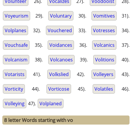
Volunteer
26).
Vocalizes
27).
Voodooist
28).
Voyeurism
29).
Voluntary
30).
Vomitives
31).
Volplanes
32).
Vouchered
33).
Votresses
34).
Vouchsafe
35).
Voidances
36).
Volcanics
37).
Volcanism
38).
Volcanoes
39).
Volitions
40).
Votarists
41).
Volkslied
42).
Volleyers
43).
Vorticity
44).
Vorticose
45).
Volatiles
46).
Volleying
47).
Volplaned
8 letter Words starting with vo