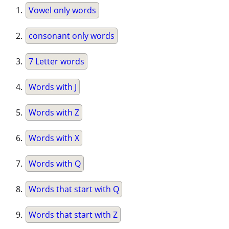
Vowel only words
consonant only words
7 Letter words
Words with J
Words with Z
Words with X
Words with Q
Words that start with Q
Words that start with Z