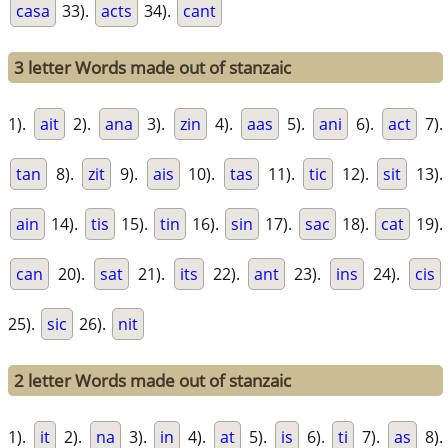
casa
33).
acts
34).
cant
3 letter Words made out of stanzaic
1).
ait
2).
ana
3).
zin
4).
aas
5).
ani
6).
act
7).
tan
8).
zit
9).
ais
10).
tas
11).
tic
12).
sit
13).
ain
14).
tis
15).
tin
16).
sin
17).
sac
18).
cat
19).
can
20).
sat
21).
its
22).
ant
23).
ins
24).
cis
25).
sic
26).
nit
2 letter Words made out of stanzaic
1).
it
2).
na
3).
in
4).
at
5).
is
6).
ti
7).
as
8).