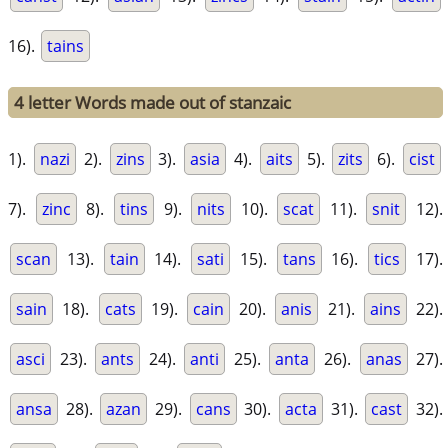
16).
tains
4 letter Words made out of stanzaic
1).
nazi
2).
zins
3).
asia
4).
aits
5).
zits
6).
cist
7).
zinc
8).
tins
9).
nits
10).
scat
11).
snit
12).
scan
13).
tain
14).
sati
15).
tans
16).
tics
17).
sain
18).
cats
19).
cain
20).
anis
21).
ains
22).
asci
23).
ants
24).
anti
25).
anta
26).
anas
27).
ansa
28).
azan
29).
cans
30).
acta
31).
cast
32).