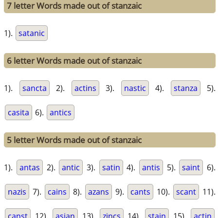
7 letter Words made out of stanzaic
1).
satanic
6 letter Words made out of stanzaic
1).
sancta
2).
actins
3).
nastic
4).
stanza
5).
casita
6).
antics
5 letter Words made out of stanzaic
1).
antas
2).
antic
3).
satin
4).
antis
5).
saint
6).
nazis
7).
cains
8).
azans
9).
cants
10).
scant
11).
canst
12).
asian
13).
zincs
14).
stain
15).
actin