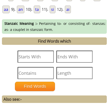
aa
9).
an
10).
ta
11).
si
12).
ai
Stanzaic Meaning :-
Pertaining to- or consisting of- stanzas;
as- a couplet in stanzaic form.
Find Words which
Also see:-