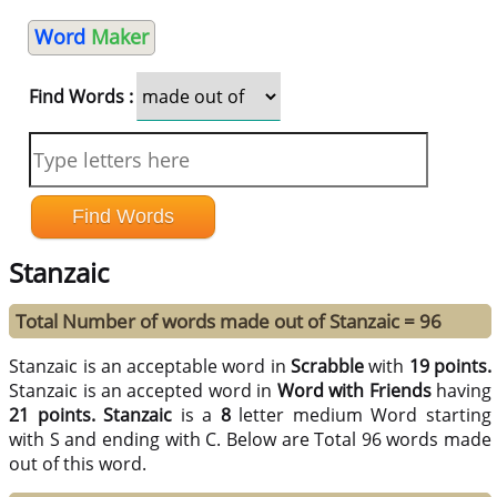
Word
Maker
Find Words :
Stanzaic
Total Number of words made out of Stanzaic = 96
Stanzaic is an acceptable word in
Scrabble
with
19 points.
Stanzaic is an accepted word in
Word with Friends
having
21 points.
Stanzaic
is a
8
letter medium Word starting
with S and ending with C. Below are Total 96 words made
out of this word.