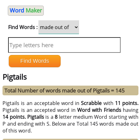
Word
Maker
Find Words :
Pigtails
Total Number of words made out of Pigtails = 145
Pigtails is an acceptable word in
Scrabble
with
11 points.
Pigtails is an accepted word in
Word with Friends
having
14 points.
Pigtails
is a
8
letter medium Word starting with
P and ending with S. Below are Total 145 words made out
of this word.