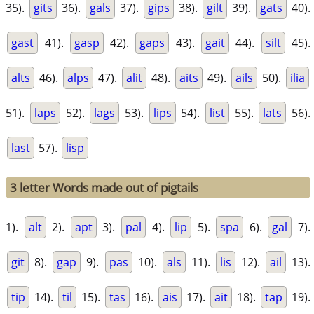
35).
gits
36).
gals
37).
gips
38).
gilt
39).
gats
40).
gast
41).
gasp
42).
gaps
43).
gait
44).
silt
45).
alts
46).
alps
47).
alit
48).
aits
49).
ails
50).
ilia
51).
laps
52).
lags
53).
lips
54).
list
55).
lats
56).
last
57).
lisp
3 letter Words made out of pigtails
1).
alt
2).
apt
3).
pal
4).
lip
5).
spa
6).
gal
7).
git
8).
gap
9).
pas
10).
als
11).
lis
12).
ail
13).
tip
14).
til
15).
tas
16).
ais
17).
ait
18).
tap
19).