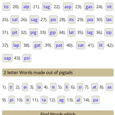
tis
20).
alp
21).
tag
22).
asp
23).
gas
24).
sit
25).
sal
26).
sag
27).
pis
28).
its
29).
pia
30).
las
31).
pit
32).
pig
33).
gip
34).
lat
35).
lag
36).
sip
37).
lap
38).
gat
39).
pat
40).
sat
41).
lit
42).
sap
43).
psi
2 letter Words made out of pigtails
1).
ti
2).
ai
3).
la
4).
is
5).
li
6).
si
7).
at
8).
as
9).
pi
10).
it
11).
ta
12).
ag
13).
al
14).
pa
Find Words which