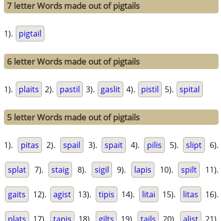
7 letter Words made out of pigtails
1).
pigtail
6 letter Words made out of pigtails
1).
plaits
2).
pastil
3).
gaslit
4).
pistil
5).
spital
5 letter Words made out of pigtails
1).
pitas
2).
spail
3).
spait
4).
pilis
5).
slipt
6).
splat
7).
staig
8).
sigil
9).
lapis
10).
spilt
11).
gaits
12).
agist
13).
tipis
14).
litai
15).
litas
16).
plats
17).
tapis
18).
gilts
19).
tails
20).
alist
21).