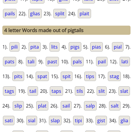
pails
22).
glias
23).
split
24).
plait
4 letter Words made out of pigtails
1).
pili
2).
pita
3).
lits
4).
pigs
5).
pias
6).
pial
7).
pats
8).
tali
9).
past
10).
pals
11).
pail
12).
lati
13).
pits
14).
spat
15).
spit
16).
tips
17).
stag
18).
tags
19).
tail
20).
taps
21).
tils
22).
slit
23).
slat
24).
slip
25).
plat
26).
sail
27).
salp
28).
salt
29).
sati
30).
sial
31).
slap
32).
tipi
33).
gist
34).
glia