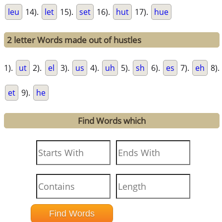
leu
14).
let
15).
set
16).
hut
17).
hue
2 letter Words made out of hustles
1).
ut
2).
el
3).
us
4).
uh
5).
sh
6).
es
7).
eh
8).
et
9).
he
Find Words which