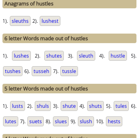
Anagrams of hustles
1).
sleuths
2).
lushest
6 letter Words made out of hustles
1).
lushes
2).
shutes
3).
sleuth
4).
hustle
5).
tushes
6).
tusseh
7).
tussle
5 letter Words made out of hustles
1).
lusts
2).
shuls
3).
shute
4).
shuts
5).
tules
6).
lutes
7).
suets
8).
slues
9).
slush
10).
hests