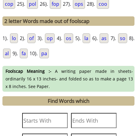
cop
25).
pol
26).
fop
27).
ops
28).
coo
2 letter Words made out of foolscap
1).
lo
2).
of
3).
op
4).
os
5).
la
6).
as
7).
so
8).
al
9).
fa
10).
pa
Foolscap Meaning :-
A writing paper made in sheets-
ordinarily 16 x 13 inches- and folded so as to make a page 13
x 8 inches. See Paper.
Find Words which