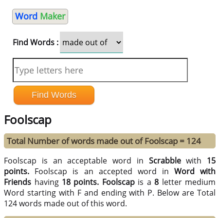
Word
Maker
Find Words :
Foolscap
Total Number of words made out of Foolscap = 124
Foolscap is an acceptable word in
Scrabble
with
15
points.
Foolscap is an accepted word in
Word with
Friends
having
18 points.
Foolscap
is a
8
letter medium
Word starting with F and ending with P. Below are Total
124 words made out of this word.