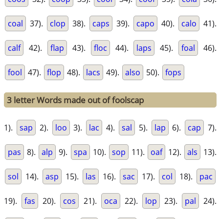
coal
37).
clop
38).
caps
39).
capo
40).
calo
41).
calf
42).
flap
43).
floc
44).
laps
45).
foal
46).
fool
47).
flop
48).
lacs
49).
also
50).
fops
3 letter Words made out of foolscap
1).
sap
2).
loo
3).
lac
4).
sal
5).
lap
6).
cap
7).
pas
8).
alp
9).
spa
10).
sop
11).
oaf
12).
als
13).
sol
14).
asp
15).
las
16).
sac
17).
col
18).
pac
19).
fas
20).
cos
21).
oca
22).
lop
23).
pal
24).