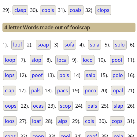
29).
clasp
30).
cools
31).
coals
32).
clops
4 letter Words made out of foolscap
1).
loof
2).
soap
3).
sofa
4).
sola
5).
solo
6).
loop
7).
slop
8).
loca
9).
loco
10).
pool
11).
lops
12).
poof
13).
pols
14).
salp
15).
polo
16).
clap
17).
pals
18).
pacs
19).
poco
20).
opal
21).
oops
22).
ocas
23).
scop
24).
oafs
25).
slap
26).
loos
27).
loaf
28).
alps
29).
cols
30).
cops
31).
coos
32).
coop
33).
cool
34).
coof
35).
cola
36).