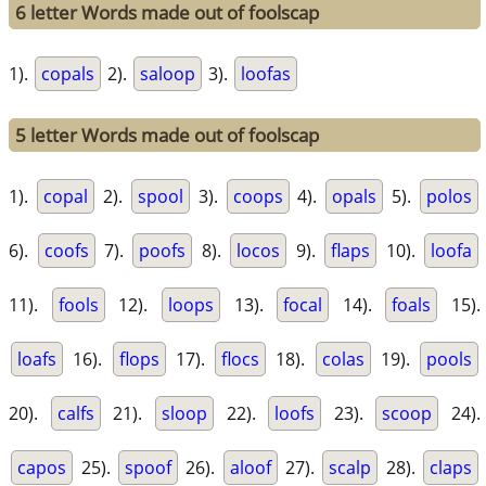
6 letter Words made out of foolscap
1).
copals
2).
saloop
3).
loofas
5 letter Words made out of foolscap
1).
copal
2).
spool
3).
coops
4).
opals
5).
polos
6).
coofs
7).
poofs
8).
locos
9).
flaps
10).
loofa
11).
fools
12).
loops
13).
focal
14).
foals
15).
loafs
16).
flops
17).
flocs
18).
colas
19).
pools
20).
calfs
21).
sloop
22).
loofs
23).
scoop
24).
capos
25).
spoof
26).
aloof
27).
scalp
28).
claps