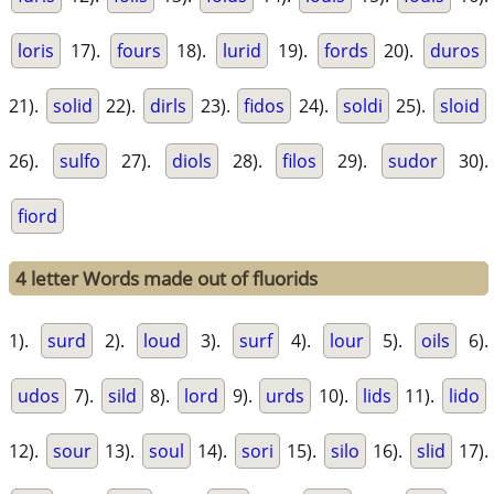
loris
17).
fours
18).
lurid
19).
fords
20).
duros
21).
solid
22).
dirls
23).
fidos
24).
soldi
25).
sloid
26).
sulfo
27).
diols
28).
filos
29).
sudor
30).
fiord
4 letter Words made out of fluorids
1).
surd
2).
loud
3).
surf
4).
lour
5).
oils
6).
udos
7).
sild
8).
lord
9).
urds
10).
lids
11).
lido
12).
sour
13).
soul
14).
sori
15).
silo
16).
slid
17).