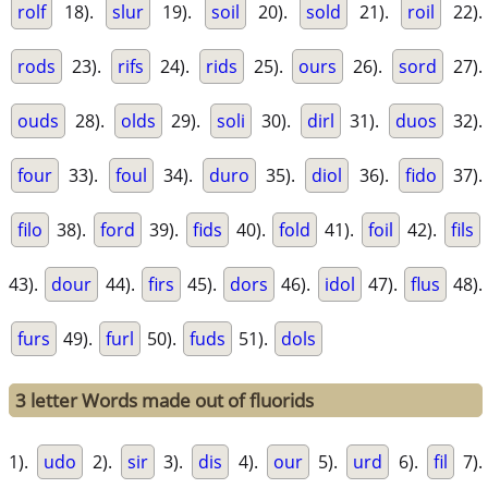
rolf
18).
slur
19).
soil
20).
sold
21).
roil
22).
rods
23).
rifs
24).
rids
25).
ours
26).
sord
27).
ouds
28).
olds
29).
soli
30).
dirl
31).
duos
32).
four
33).
foul
34).
duro
35).
diol
36).
fido
37).
filo
38).
ford
39).
fids
40).
fold
41).
foil
42).
fils
43).
dour
44).
firs
45).
dors
46).
idol
47).
flus
48).
furs
49).
furl
50).
fuds
51).
dols
3 letter Words made out of fluorids
1).
udo
2).
sir
3).
dis
4).
our
5).
urd
6).
fil
7).