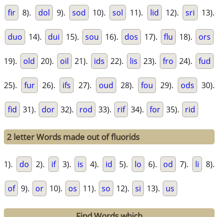
fir
8).
dol
9).
sod
10).
sol
11).
lid
12).
sri
13).
duo
14).
dui
15).
sou
16).
dos
17).
flu
18).
ors
19).
old
20).
oil
21).
ids
22).
lis
23).
fro
24).
fud
25).
fur
26).
ifs
27).
oud
28).
fou
29).
ods
30).
fid
31).
dor
32).
rod
33).
rif
34).
for
35).
rid
2 letter Words made out of fluorids
1).
do
2).
if
3).
is
4).
id
5).
lo
6).
od
7).
li
8).
of
9).
or
10).
os
11).
so
12).
si
13).
us
Find Words which