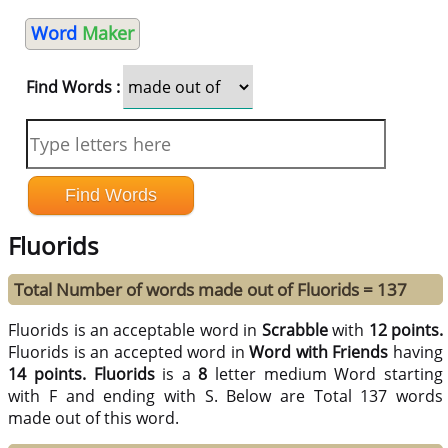
Word
Maker
Find Words :
Fluorids
Total Number of words made out of Fluorids = 137
Fluorids is an acceptable word in
Scrabble
with
12 points.
Fluorids is an accepted word in
Word with Friends
having
14 points.
Fluorids
is a
8
letter medium Word starting
with F and ending with S. Below are Total 137 words
made out of this word.