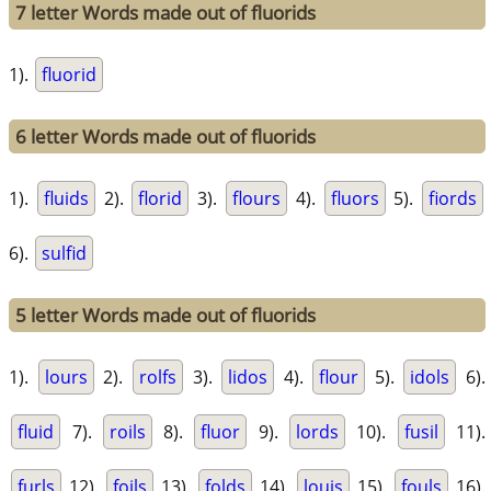
7 letter Words made out of fluorids
1).
fluorid
6 letter Words made out of fluorids
1).
fluids
2).
florid
3).
flours
4).
fluors
5).
fiords
6).
sulfid
5 letter Words made out of fluorids
1).
lours
2).
rolfs
3).
lidos
4).
flour
5).
idols
6).
fluid
7).
roils
8).
fluor
9).
lords
10).
fusil
11).
furls
12).
foils
13).
folds
14).
louis
15).
fouls
16).