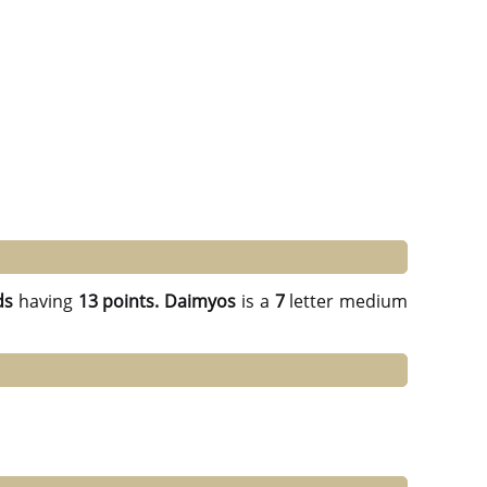
ds
having
13 points.
Daimyos
is a
7
letter medium