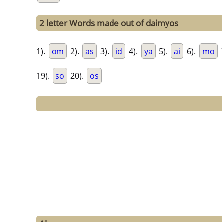
2 letter Words made out of daimyos
1).
om
2).
as
3).
id
4).
ya
5).
ai
6).
mo
19).
so
20).
os