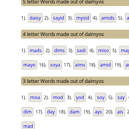
5 letter Words made out of daimyos
1).
daisy
2).
sayid
3).
mysid
4).
amids
5).
4 letter Words made out of daimyos
1).
mads
2).
dims
3).
sadi
4).
miso
5).
ma
mayo
16).
soya
17).
aims
18).
amid
19).
a
3 letter Words made out of daimyos
1).
moa
2).
mod
3).
yod
4).
soy
5).
say
dim
17).
day
18).
dam
19).
ays
20).
ais
2
mad