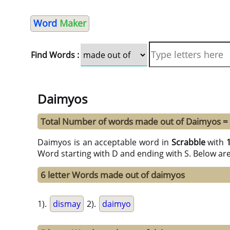
Word
Maker
Find Words :
Daimyos
Total Number of words made out of Daimyos =
Daimyos is an acceptable word in
Scrabble
with
Word starting with D and ending with S. Below ar
6 letter Words made out of daimyos
1).
dismay
2).
daimyo