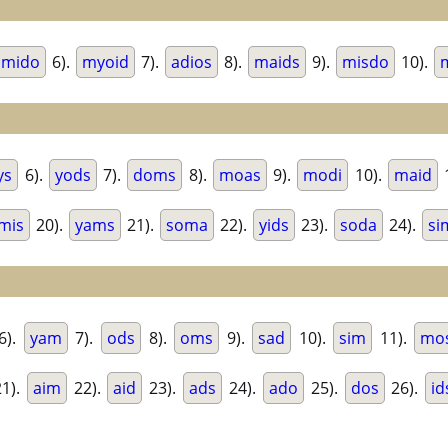
amido
6).
myoid
7).
adios
8).
maids
9).
misdo
10).
ys
6).
yods
7).
doms
8).
moas
9).
modi
10).
maid
mis
20).
yams
21).
soma
22).
yids
23).
soda
24).
si
6).
yam
7).
ods
8).
oms
9).
sad
10).
sim
11).
mo
1).
aim
22).
aid
23).
ads
24).
ado
25).
dos
26).
id