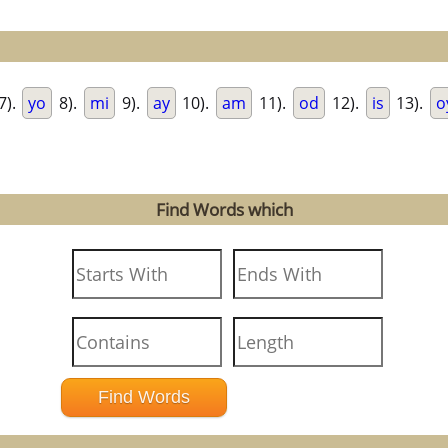
7).
yo
8).
mi
9).
ay
10).
am
11).
od
12).
is
13).
o
Find Words which