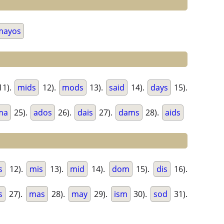
mayos
11).
mids
12).
mods
13).
said
14).
days
15).
ma
25).
ados
26).
dais
27).
dams
28).
aids
s
12).
mis
13).
mid
14).
dom
15).
dis
16).
s
27).
mas
28).
may
29).
ism
30).
sod
31).