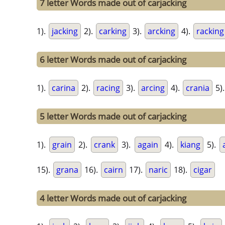
7 letter Words made out of carjacking
1).
jacking
2).
carking
3).
arcking
4).
racking
6 letter Words made out of carjacking
1).
carina
2).
racing
3).
arcing
4).
crania
5)
5 letter Words made out of carjacking
1).
grain
2).
crank
3).
again
4).
kiang
5).
15).
grana
16).
cairn
17).
naric
18).
cigar
4 letter Words made out of carjacking