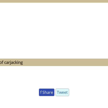
f carjacking
f Share
Tweet