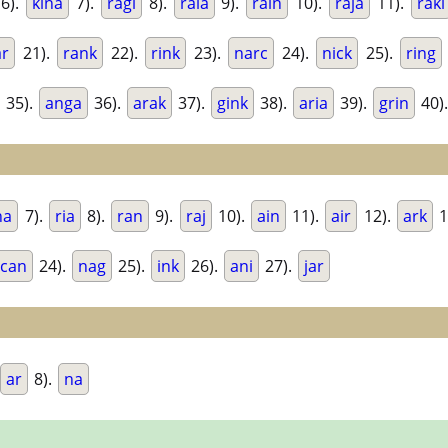
6).
kina
7).
ragi
8).
raia
9).
rain
10).
raja
11).
raki
ar
21).
rank
22).
rink
23).
narc
24).
nick
25).
ring
35).
anga
36).
arak
37).
gink
38).
aria
39).
grin
40)
na
7).
ria
8).
ran
9).
raj
10).
ain
11).
air
12).
ark
1
can
24).
nag
25).
ink
26).
ani
27).
jar
ar
8).
na