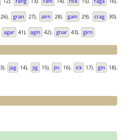
12).
rang
13).
rani
14).
rick
15).
raga
16).
26).
gran
27).
airn
28).
gain
29).
crag
30).
.
agar
41).
agin
42).
gnar
43).
girn
3).
jag
14).
jig
15).
jin
16).
ick
17).
gin
18).