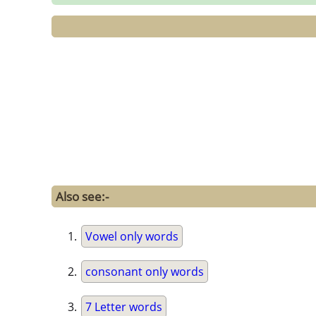
Also see:-
Vowel only words
consonant only words
7 Letter words