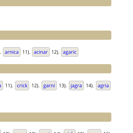
.
arnica
11).
acinar
12).
agaric
a
11).
crick
12).
garni
13).
jagra
14).
agria