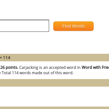
 = 114
h
26 points.
Carjacking is an accepted word in
Word with Fri
e Total 114 words made out of this word.