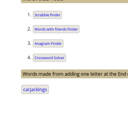
Scrabble finder
Words with friends finder
Anagram Finder
Crossword Solver
Words made from adding one letter at the End o
carjackings