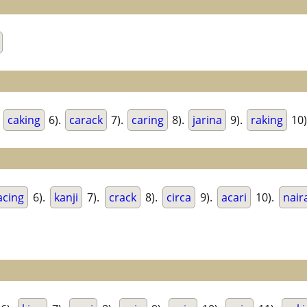
.
caking
6).
carack
7).
caring
8).
jarina
9).
raking
10)
acing
6).
kanji
7).
crack
8).
circa
9).
acari
10).
nair