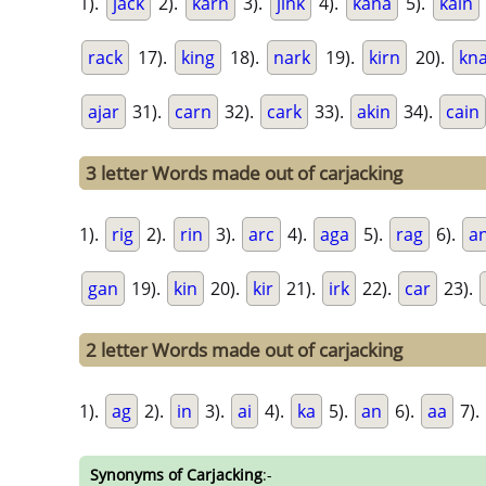
1).
jack
2).
karn
3).
jink
4).
kana
5).
kain
rack
17).
king
18).
nark
19).
kirn
20).
kn
ajar
31).
carn
32).
cark
33).
akin
34).
cain
3 letter Words made out of carjacking
1).
rig
2).
rin
3).
arc
4).
aga
5).
rag
6).
a
gan
19).
kin
20).
kir
21).
irk
22).
car
23).
2 letter Words made out of carjacking
1).
ag
2).
in
3).
ai
4).
ka
5).
an
6).
aa
7).
Synonyms of Carjacking
:-