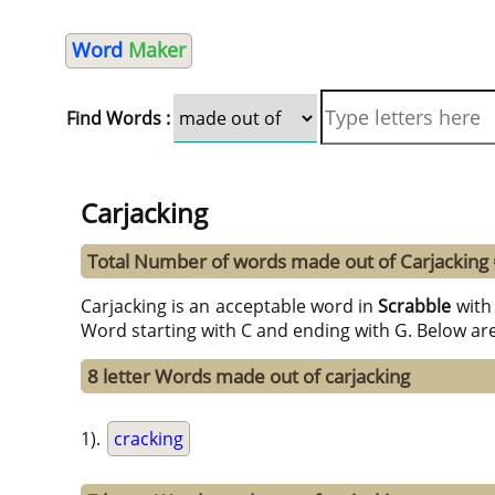
Word
Maker
Find Words :
Carjacking
Total Number of words made out of Carjacking
Carjacking is an acceptable word in
Scrabble
wit
Word starting with C and ending with G. Below ar
8 letter Words made out of carjacking
1).
cracking