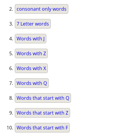
consonant only words
7 Letter words
Words with J
Words with Z
Words with X
Words with Q
Words that start with Q
Words that start with Z
Words that start with F