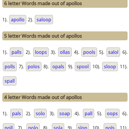
6 letter Words made out of apollos
1).
apollo
2).
saloop
5 letter Words made out of apollos
1).
palls
2).
loops
3).
ollas
4).
pools
5).
salol
6).
polls
7).
polos
8).
opals
9).
spool
10).
sloop
11).
spall
4 letter Words made out of apollos
1).
pals
2).
solo
3).
soap
4).
pall
5).
oops
6).
poll
7).
polo
8).
sola
9).
slop
10).
pols
11).