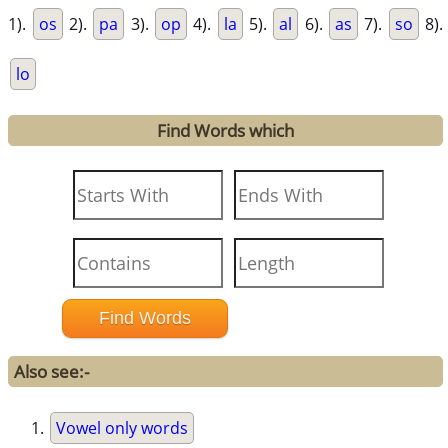
1).
os
2).
pa
3).
op
4).
la
5).
al
6).
as
7).
so
8).
lo
Find Words which
Also see:-
Vowel only words