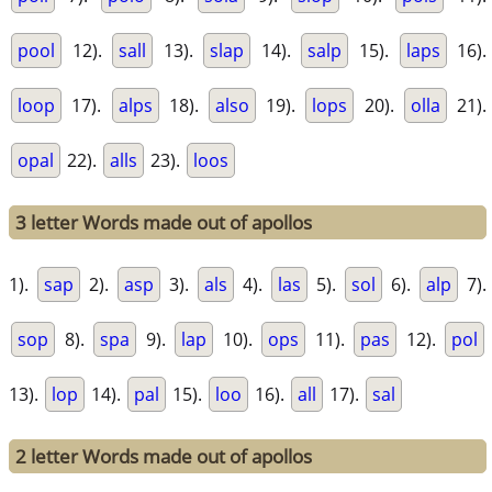
pool
12).
sall
13).
slap
14).
salp
15).
laps
16).
loop
17).
alps
18).
also
19).
lops
20).
olla
21).
opal
22).
alls
23).
loos
3 letter Words made out of apollos
1).
sap
2).
asp
3).
als
4).
las
5).
sol
6).
alp
7).
sop
8).
spa
9).
lap
10).
ops
11).
pas
12).
pol
13).
lop
14).
pal
15).
loo
16).
all
17).
sal
2 letter Words made out of apollos