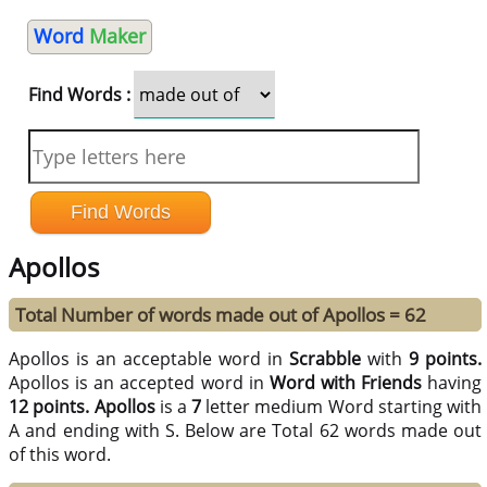
Word
Maker
Find Words :
Apollos
Total Number of words made out of Apollos = 62
Apollos is an acceptable word in
Scrabble
with
9 points.
Apollos is an accepted word in
Word with Friends
having
12 points.
Apollos
is a
7
letter medium Word starting with
A and ending with S. Below are Total 62 words made out
of this word.