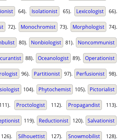
tionist
64).
Isolationist
65).
Lexicologist
66).
st
72).
Monochromist
73).
Morphologist
74).
bulist
80).
Nonbiologist
81).
Noncommunist
curantist
88).
Oceanologist
89).
Operationist
rologist
96).
Partitionist
97).
Perfusionist
98).
siologist
104).
Phytochemist
105).
Pictorialist
11).
Proctologist
112).
Propagandist
113).
eptionist
119).
Reductionist
120).
Salvationist
126).
Silhouettist
127).
Snowmobilist
128).