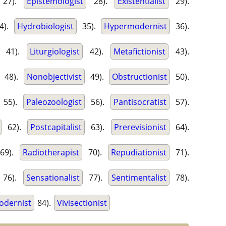
27).
Epistemologist
28).
Existentialist
29).
4).
Hydrobiologist
35).
Hypermodernist
36).
41).
Liturgiologist
42).
Metafictionist
43).
48).
Nonobjectivist
49).
Obstructionist
50).
55).
Paleozoologist
56).
Pantisocratist
57).
62).
Postcapitalist
63).
Prerevisionist
64).
69).
Radiotherapist
70).
Repudiationist
71).
76).
Sensationalist
77).
Sentimentalist
78).
odernist
84).
Vivisectionist