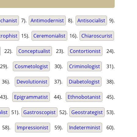
chanist
7).
Antimodernist
8).
Antisocialist
9).
trophist
15).
Ceremonialist
16).
Chiaroscurist
22).
Conceptualist
23).
Contortionist
24).
9).
Cosmetologist
30).
Criminologist
31).
36).
Devolutionist
37).
Diabetologist
38).
43).
Epigrammatist
44).
Ethnobotanist
45).
list
51).
Gastroscopist
52).
Geostrategist
53).
58).
Impressionist
59).
Indeterminist
60).