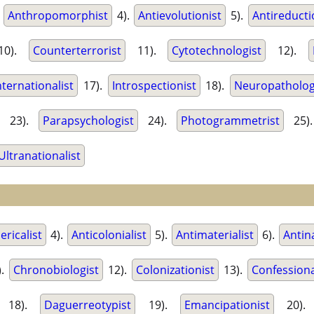
.
Anthropomorphist
4).
Antievolutionist
5).
Antireducti
0).
Counterterrorist
11).
Cytotechnologist
12).
nternationalist
17).
Introspectionist
18).
Neuropatholog
23).
Parapsychologist
24).
Photogrammetrist
25)
Ultranationalist
ericalist
4).
Anticolonialist
5).
Antimaterialist
6).
Antina
).
Chronobiologist
12).
Colonizationist
13).
Confessiona
18).
Daguerreotypist
19).
Emancipationist
20)