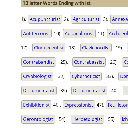
13 letter Words Ending with ist
1).
Acupuncturist
2).
Agriculturist
3).
Annexa
Antiterrorist
10).
Aquaculturist
11).
Archaeol
17).
Cinquecentist
18).
Clavichordist
19).
Contrabandist
25).
Contrabassist
26).
C
Cryobiologist
32).
Cyberneticist
33).
Dem
Documentalist
39).
Documentarist
40).
D
Exhibitionist
46).
Expressionist
47).
Feuilleton
Gerontologist
54).
Herpetologist
55).
Ic