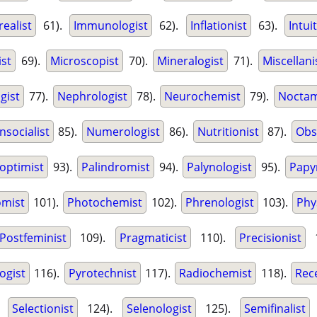
ealist
61).
Immunologist
62).
Inflationist
63).
Intui
ist
69).
Microscopist
70).
Mineralogist
71).
Miscellani
gist
77).
Nephrologist
78).
Neurochemist
79).
Noctam
socialist
85).
Numerologist
86).
Nutritionist
87).
Obs
optimist
93).
Palindromist
94).
Palynologist
95).
Papy
omist
101).
Photochemist
102).
Phrenologist
103).
Phy
Postfeminist
109).
Pragmaticist
110).
Precisionist
1
ogist
116).
Pyrotechnist
117).
Radiochemist
118).
Rec
.
Selectionist
124).
Selenologist
125).
Semifinalist