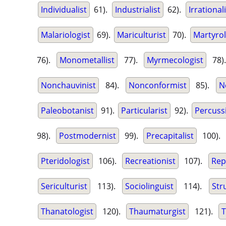
Individualist
61).
Industrialist
62).
Irrational
Malariologist
69).
Mariculturist
70).
Martyrol
76).
Monometallist
77).
Myrmecologist
78)
Nonchauvinist
84).
Nonconformist
85).
N
Paleobotanist
91).
Particularist
92).
Percuss
98).
Postmodernist
99).
Precapitalist
100).
Pteridologist
106).
Recreationist
107).
Rep
Sericulturist
113).
Sociolinguist
114).
Str
Thanatologist
120).
Thaumaturgist
121).