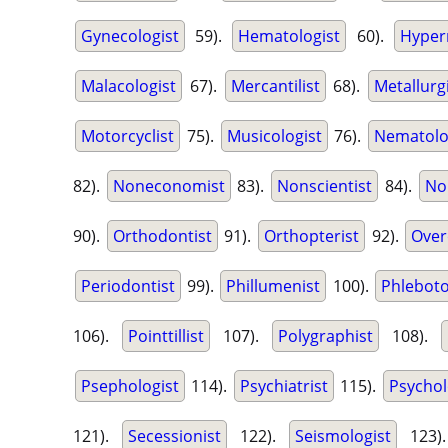
Gynecologist
59).
Hematologist
60).
Hyperr
Malacologist
67).
Mercantilist
68).
Metallurg
Motorcyclist
75).
Musicologist
76).
Nematolo
82).
Noneconomist
83).
Nonscientist
84).
Non
90).
Orthodontist
91).
Orthopterist
92).
Over
Periodontist
99).
Phillumenist
100).
Phlebot
106).
Pointtillist
107).
Polygraphist
108).
Psephologist
114).
Psychiatrist
115).
Psychol
121).
Secessionist
122).
Seismologist
123)