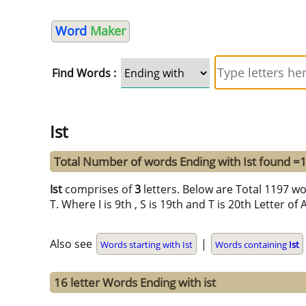
Word
Maker
Find Words :
Ist
Total Number of words Ending with Ist found =
Ist
comprises of
3
letters. Below are Total 1197 wor
T. Where I is 9th , S is 19th and T is 20th Letter of
Also see
|
Words starting with Ist
Words containing
Ist
16 letter Words Ending with ist