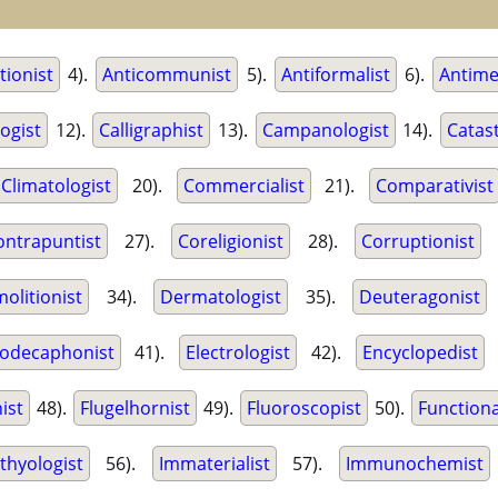
tionist
4).
Anticommunist
5).
Antiformalist
6).
Antime
ogist
12).
Calligraphist
13).
Campanologist
14).
Catas
Climatologist
20).
Commercialist
21).
Comparativist
ontrapuntist
27).
Coreligionist
28).
Corruptionist
2
olitionist
34).
Dermatologist
35).
Deuteragonist
odecaphonist
41).
Electrologist
42).
Encyclopedist
ist
48).
Flugelhornist
49).
Fluoroscopist
50).
Functiona
hthyologist
56).
Immaterialist
57).
Immunochemist