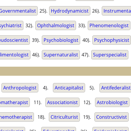
Governmentalist
25).
Hydrodynamicist
26).
Instrumental
ychiatrist
32).
Ophthalmologist
33).
Phenomenologist
udoscientist
39).
Psychobiologist
40).
Psychophysicist
imentologist
46).
Supernaturalist
47).
Superspecialist
.
Anthropologist
4).
Anticapitalist
5).
Antifederalist
omatherapist
11).
Associationist
12).
Astrobiologist
hemotherapist
18).
Citriculturist
19).
Constructivist