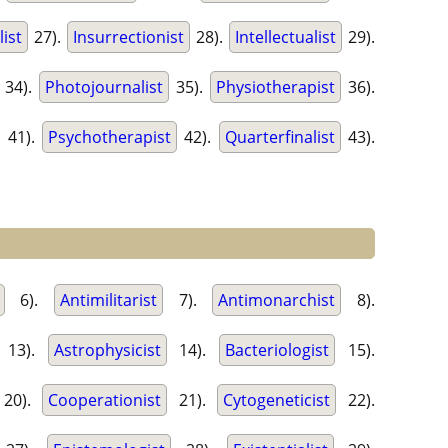
ist
27).
Insurrectionist
28).
Intellectualist
29).
34).
Photojournalist
35).
Physiotherapist
36).
41).
Psychotherapist
42).
Quarterfinalist
43).
6).
Antimilitarist
7).
Antimonarchist
8).
13).
Astrophysicist
14).
Bacteriologist
15).
20).
Cooperationist
21).
Cytogeneticist
22).