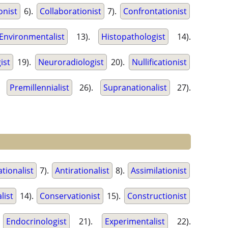
onist
6).
Collaborationist
7).
Confrontationist
Environmentalist
13).
Histopathologist
14).
ist
19).
Neuroradiologist
20).
Nullificationist
.
Premillennialist
26).
Supranationalist
27).
tionalist
7).
Antirationalist
8).
Assimilationist
list
14).
Conservationist
15).
Constructionist
.
Endocrinologist
21).
Experimentalist
22).