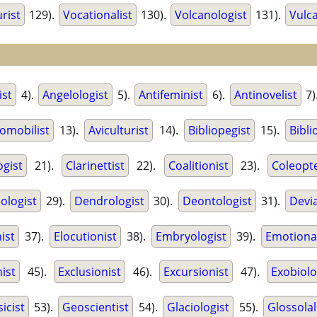
urist
129).
Vocationalist
130).
Volcanologist
131).
Vulc
ist
4).
Angelologist
5).
Antifeminist
6).
Antinovelist
7)
omobilist
13).
Aviculturist
14).
Bibliopegist
15).
Bibli
gist
21).
Clarinettist
22).
Coalitionist
23).
Coleopte
logist
29).
Dendrologist
30).
Deontologist
31).
Devia
ist
37).
Elocutionist
38).
Embryologist
39).
Emotional
ist
45).
Exclusionist
46).
Excursionist
47).
Exobiolo
icist
53).
Geoscientist
54).
Glaciologist
55).
Glossolal