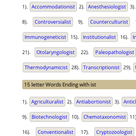
1).
Accommodationist
2).
Anesthesiologist
3)
8).
Controversialist
9).
Counterculturist
1
Immunogeneticist
15).
Institutionalist
16).
I
21).
Otolaryngologist
22).
Paleopathologist
Thermodynamicist
28).
Transcriptionist
29).
15 letter Words Ending with ist
1).
Agriculturalist
2).
Antiabortionist
3).
Anticl
9).
Biotechnologist
10).
Chemotaxonomist
11
16).
Conventionalist
17).
Cryptozoologist