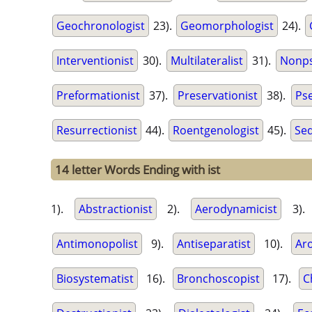
Geochronologist
23).
Geomorphologist
24).
Interventionist
30).
Multilateralist
31).
Nonps
Preformationist
37).
Preservationist
38).
Pse
Resurrectionist
44).
Roentgenologist
45).
Sed
14 letter Words Ending with ist
1).
Abstractionist
2).
Aerodynamicist
3)
Antimonopolist
9).
Antiseparatist
10).
Ar
Biosystematist
16).
Bronchoscopist
17).
C