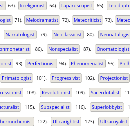
ist
63).
Irreligionist
64).
Laparoscopist
65).
Lepidopte
ogist
71).
Melodramatist
72).
Meteoriticist
73).
Meteo
.
Narratologist
79).
Neoclassicist
80).
Neonatologis
onmonetarist
86).
Nonspecialist
87).
Onomatologist
ionist
93).
Perfectionist
94).
Phenomenalist
95).
Philh
Primatologist
101).
Progressivist
102).
Projectionist
ressionist
108).
Revolutionist
109).
Sacerdotalist
11
ucturalist
115).
Subspecialist
116).
Superlobbyist
1
Thermochemist
122).
Ultrarightist
123).
Ultraroyalist