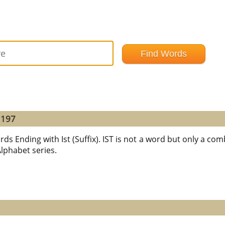
1197
ds Ending with Ist (Suffix). IST is not a word but only a combi
 Alphabet series.