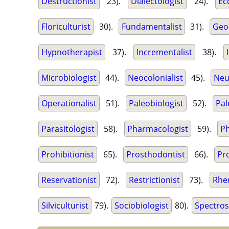
Destructionist
23).
Dialectologist
24).
Ec
Floriculturist
30).
Fundamentalist
31).
Geo
Hypnotherapist
37).
Incrementalist
38).
Microbiologist
44).
Neocolonialist
45).
Neu
Operationalist
51).
Paleobiologist
52).
Pal
Parasitologist
58).
Pharmacologist
59).
Ph
Prohibitionist
65).
Prosthodontist
66).
Pr
Reservationist
72).
Restrictionist
73).
Rhe
Silviculturist
79).
Sociobiologist
80).
Spectros