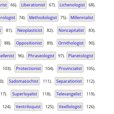
rist
66).
Liberationist
67).
Lichenologist
68).
rologist
74).
Methodologist
75).
Millennialist
t
81).
Neoplasticist
82).
Noncapitalist
83).
88).
Oppositionist
89).
Ornithologist
90).
ellenist
96).
Phraseologist
97).
Planetologist
103).
Protectionist
104).
Provincialist
105).
0).
Sadomasochist
111).
Separationist
112).
17).
Superloyalist
118).
Televangelist
119).
124).
Ventriloquist
125).
Vexillologist
126).