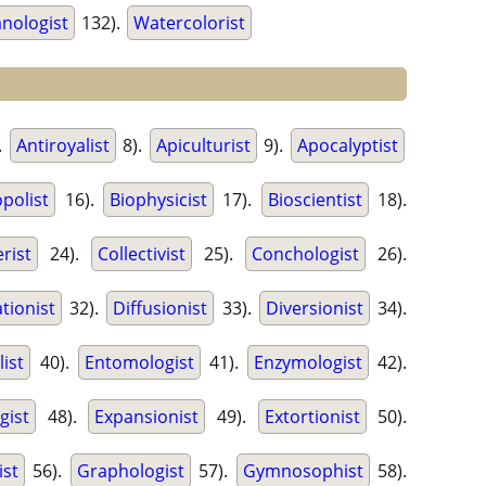
anologist
132).
Watercolorist
.
Antiroyalist
8).
Apiculturist
9).
Apocalyptist
opolist
16).
Biophysicist
17).
Bioscientist
18).
rist
24).
Collectivist
25).
Conchologist
26).
tionist
32).
Diffusionist
33).
Diversionist
34).
ist
40).
Entomologist
41).
Enzymologist
42).
gist
48).
Expansionist
49).
Extortionist
50).
ist
56).
Graphologist
57).
Gymnosophist
58).