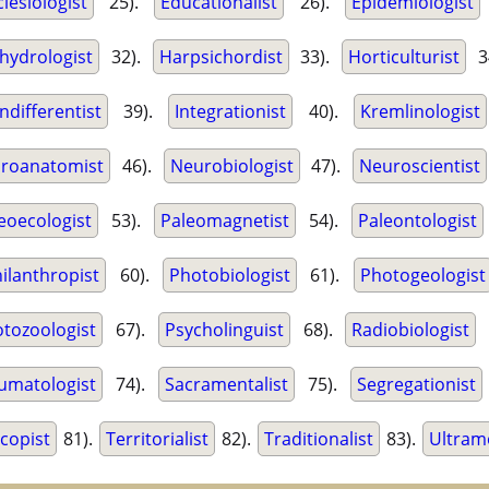
clesiologist
25).
Educationalist
26).
Epidemiologist
hydrologist
32).
Harpsichordist
33).
Horticulturist
3
Indifferentist
39).
Integrationist
40).
Kremlinologist
roanatomist
46).
Neurobiologist
47).
Neuroscientist
eoecologist
53).
Paleomagnetist
54).
Paleontologist
ilanthropist
60).
Photobiologist
61).
Photogeologist
otozoologist
67).
Psycholinguist
68).
Radiobiologist
umatologist
74).
Sacramentalist
75).
Segregationist
copist
81).
Territorialist
82).
Traditionalist
83).
Ultram