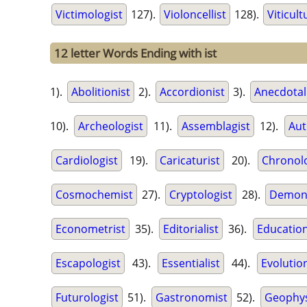
Victimologist
127).
Violoncellist
128).
Viticult
12 letter Words Ending with ist
1).
Abolitionist
2).
Accordionist
3).
Anecdotal
10).
Archeologist
11).
Assemblagist
12).
Aut
Cardiologist
19).
Caricaturist
20).
Chronolo
Cosmochemist
27).
Cryptologist
28).
Demono
Econometrist
35).
Editorialist
36).
Education
Escapologist
43).
Essentialist
44).
Evolution
Futurologist
51).
Gastronomist
52).
Geophys