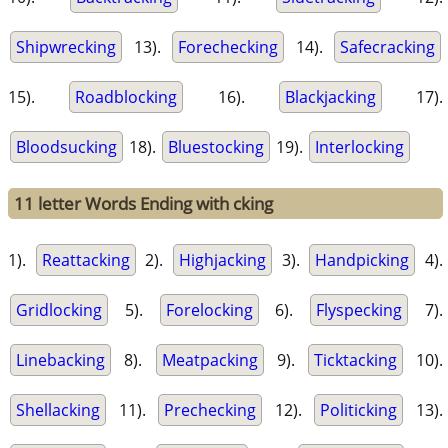
Shipwrecking
13).
Forechecking
14).
Safecracking
15).
Roadblocking
16).
Blackjacking
17).
Bloodsucking
18).
Bluestocking
19).
Interlocking
11 letter Words Ending with cking
1).
Reattacking
2).
Highjacking
3).
Handpicking
4).
Gridlocking
5).
Forelocking
6).
Flyspecking
7).
Linebacking
8).
Meatpacking
9).
Ticktacking
10).
Shellacking
11).
Prechecking
12).
Politicking
13).