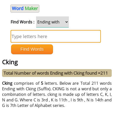
Word
Maker
Find Words :
Cking
Total Number of words Ending with Cking found =211
Cking
comprises of
5
letters. Below are Total 211 words
Ending with Cking (Suffix). CKING is not a word but only a
combination of letters. cking is made up of letters C, K, I,
N and G. Where C is 3rd , K is 11th , I is 9th , N is 14th and
G is 7th Letter of Alphabet series.