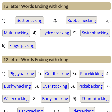
13 letter Words Ending with cking
1).
Bottlenecking
2).
Rubbernecking
3).
Multitracking
4).
Hydrocracking
5).
Switchbacking
6).
Fingerpicking
12 letter Words Ending with cking
1).
Piggybacking
2).
Goldbricking
3).
Placekicking
4).
Bushwhacking
5).
Overstocking
6).
Pickabacking
7).
Wisecracking
8).
Bodychecking
9).
Thumbtacking
10).
Backtracking
11).
Sidetracking
12).