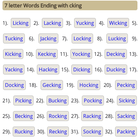
7 letter Words Ending with cking
1).
Licking
2).
Lacking
3).
Yucking
4).
Wicking
5).
Tucking
6).
Jacking
7).
Locking
8).
Lucking
9).
Kicking
10).
Kecking
11).
Yocking
12).
Decking
13).
Yacking
14).
Hacking
15).
Dicking
16).
Ducking
17).
Docking
18).
Gecking
19).
Hocking
20).
Pecking
21).
Picking
22).
Bucking
23).
Pocking
24).
Sicking
25).
Becking
26).
Rocking
27).
Racking
28).
Sacking
29).
Rucking
30).
Recking
31).
Socking
32).
Packing