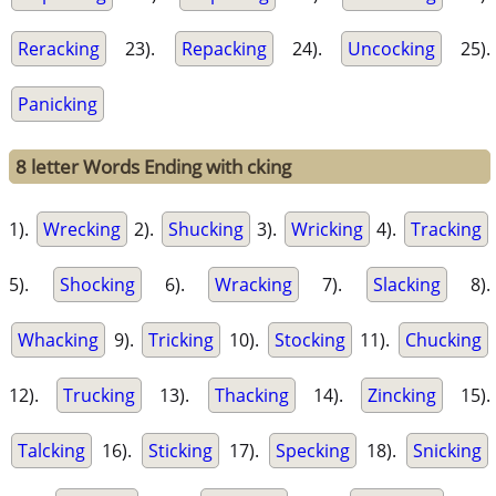
Reracking
23).
Repacking
24).
Uncocking
25).
Panicking
8 letter Words Ending with cking
1).
Wrecking
2).
Shucking
3).
Wricking
4).
Tracking
5).
Shocking
6).
Wracking
7).
Slacking
8).
Whacking
9).
Tricking
10).
Stocking
11).
Chucking
12).
Trucking
13).
Thacking
14).
Zincking
15).
Talcking
16).
Sticking
17).
Specking
18).
Snicking