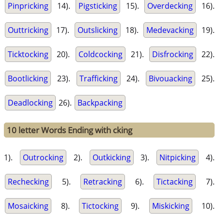
Pinpricking
14).
Pigsticking
15).
Overdecking
16).
Outtricking
17).
Outslicking
18).
Medevacking
19).
Ticktocking
20).
Coldcocking
21).
Disfrocking
22).
Bootlicking
23).
Trafficking
24).
Bivouacking
25).
Deadlocking
26).
Backpacking
10 letter Words Ending with cking
1).
Outrocking
2).
Outkicking
3).
Nitpicking
4).
Rechecking
5).
Retracking
6).
Tictacking
7).
Mosaicking
8).
Tictocking
9).
Miskicking
10).