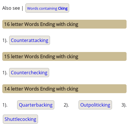
Also see |
Words containing
Cking
16 letter Words Ending with cking
1).
Counterattacking
15 letter Words Ending with cking
1).
Counterchecking
14 letter Words Ending with cking
1).
Quarterbacking
2).
Outpoliticking
3).
Shuttlecocking