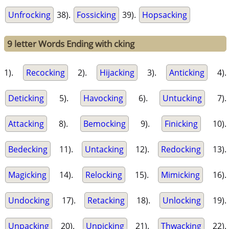
Unfrocking
38).
Fossicking
39).
Hopsacking
9 letter Words Ending with cking
1).
Recocking
2).
Hijacking
3).
Anticking
4).
Deticking
5).
Havocking
6).
Untucking
7).
Attacking
8).
Bemocking
9).
Finicking
10).
Bedecking
11).
Untacking
12).
Redocking
13).
Magicking
14).
Relocking
15).
Mimicking
16).
Undocking
17).
Retacking
18).
Unlocking
19).
Unpacking
20).
Unpicking
21).
Thwacking
22).