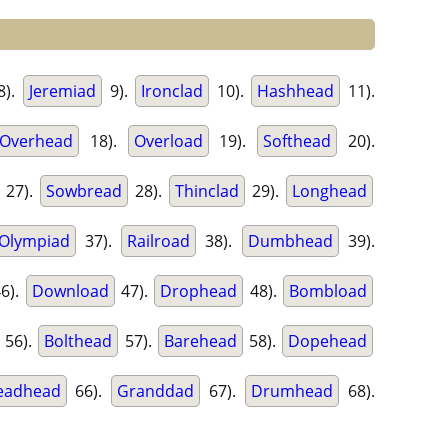
8).
Jeremiad
9).
Ironclad
10).
Hashhead
11).
Overhead
18).
Overload
19).
Softhead
20).
27).
Sowbread
28).
Thinclad
29).
Longhead
Olympiad
37).
Railroad
38).
Dumbhead
39).
6).
Download
47).
Drophead
48).
Bombload
56).
Bolthead
57).
Barehead
58).
Dopehead
eadhead
66).
Granddad
67).
Drumhead
68).