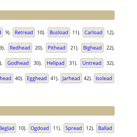
d
9).
Retread
10).
Busload
11).
Carload
12).
9).
Redhead
20).
Pithead
21).
Bighead
22).
).
Godhead
30).
Helipad
31).
Untread
32).
nhead
40).
Egghead
41).
Jarhead
42).
Isolead
Beglad
10).
Ogdoad
11).
Spread
12).
Ballad