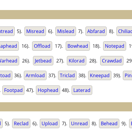
tread
5).
Misread
6).
Mislead
7).
Abfarad
8).
Chilia
Saphead
16).
Offload
17).
Bowhead
18).
Notepad
1
arhead
26).
Jetbead
27).
Kilorad
28).
Crawdad
29
toad
36).
Armload
37).
Triclad
38).
Kneepad
39).
Pi
.
Footpad
47).
Hophead
48).
Laterad
d
5).
Reclad
6).
Upload
7).
Unread
8).
Behead
9).