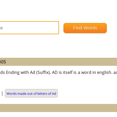
305
s Ending with Ad (Suffix). AD is itself is a word in english. 
|
Words made out of letters of Ad