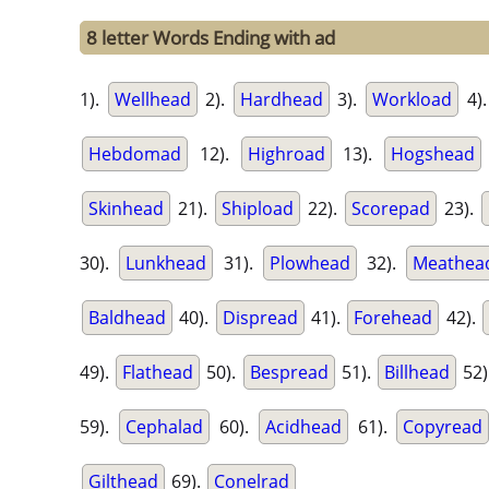
8 letter Words Ending with ad
1).
Wellhead
2).
Hardhead
3).
Workload
4)
Hebdomad
12).
Highroad
13).
Hogshead
Skinhead
21).
Shipload
22).
Scorepad
23).
30).
Lunkhead
31).
Plowhead
32).
Meathea
Baldhead
40).
Dispread
41).
Forehead
42).
49).
Flathead
50).
Bespread
51).
Billhead
52)
59).
Cephalad
60).
Acidhead
61).
Copyread
Gilthead
69).
Conelrad