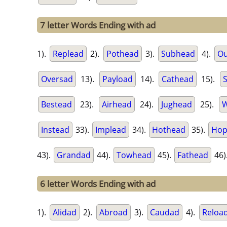
7 letter Words Ending with ad
1).
Replead
2).
Pothead
3).
Subhead
4).
Ou
Oversad
13).
Payload
14).
Cathead
15).
Bestead
23).
Airhead
24).
Jughead
25).
W
Instead
33).
Implead
34).
Hothead
35).
Hop
43).
Grandad
44).
Towhead
45).
Fathead
46)
6 letter Words Ending with ad
1).
Alidad
2).
Abroad
3).
Caudad
4).
Reloa