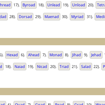
hread
17).
Byroad
18).
Unlead
19).
Unload
20).
Tetr
dad
28).
Dorsad
29).
Maenad
30).
Myriad
31).
Medi
5).
Hexad
6).
Ahead
7).
Monad
8).
Jihad
9).
Jehad
d
18).
Naiad
19).
Nicad
20).
Triad
21).
Salad
22).
P
had
6).
Quad
7).
Goad
8).
Read
9).
Grad
10).
Woa