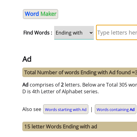
Word
Maker
Find Words :
Ad
Total Number of words Ending with Ad found =
Ad
comprises of
2
letters. Below are Total 305 word
D is 4th Letter of Alphabet series.
Also see
|
Words starting with Ad
Words containing
Ad
15 letter Words Ending with ad