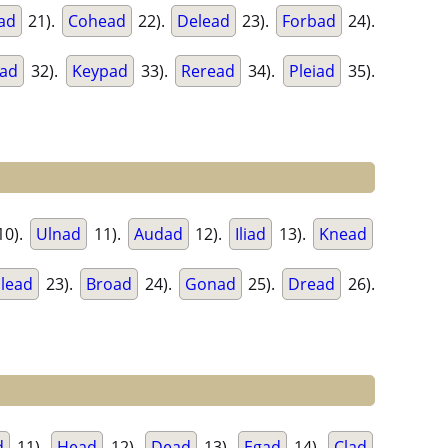
ad
21).
Cohead
22).
Delead
23).
Forbad
24).
ad
32).
Keypad
33).
Reread
34).
Pleiad
35).
10).
Ulnad
11).
Audad
12).
Iliad
13).
Knead
lead
23).
Broad
24).
Gonad
25).
Dread
26).
d
11).
Head
12).
Dead
13).
Egad
14).
Clad