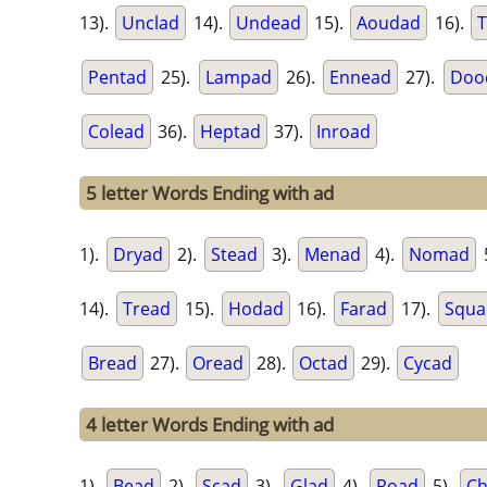
13).
Unclad
14).
Undead
15).
Aoudad
16).
T
Pentad
25).
Lampad
26).
Ennead
27).
Doo
Colead
36).
Heptad
37).
Inroad
5 letter Words Ending with ad
1).
Dryad
2).
Stead
3).
Menad
4).
Nomad
14).
Tread
15).
Hodad
16).
Farad
17).
Squa
Bread
27).
Oread
28).
Octad
29).
Cycad
4 letter Words Ending with ad
1).
Bead
2).
Scad
3).
Glad
4).
Road
5).
C