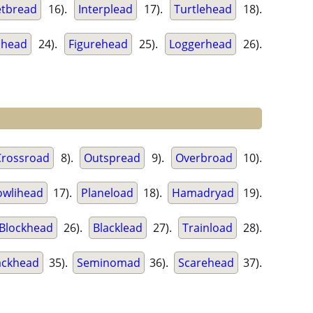
tbread
16).
Interplead
17).
Turtlehead
18).
lhead
24).
Figurehead
25).
Loggerhead
26).
Crossroad
8).
Outspread
9).
Overbroad
10).
owlihead
17).
Planeload
18).
Hamadryad
19).
Blockhead
26).
Blacklead
27).
Trainload
28).
ackhead
35).
Seminomad
36).
Scarehead
37).