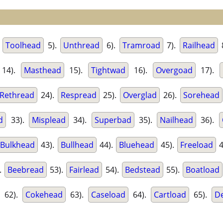
.
Toolhead
5).
Unthread
6).
Tramroad
7).
Railhead
14).
Masthead
15).
Tightwad
16).
Overgoad
17).
Rethread
24).
Respread
25).
Overglad
26).
Sorehead
d
33).
Misplead
34).
Superbad
35).
Nailhead
36).
Bulkhead
43).
Bullhead
44).
Bluehead
45).
Freeload
4
.
Beebread
53).
Fairlead
54).
Bedstead
55).
Boatload
62).
Cokehead
63).
Caseload
64).
Cartload
65).
D