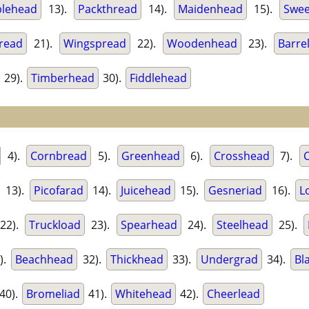
lehead
13).
Packthread
14).
Maidenhead
15).
Swee
read
21).
Wingspread
22).
Woodenhead
23).
Barre
29).
Timberhead
30).
Fiddlehead
4).
Cornbread
5).
Greenhead
6).
Crosshead
7).
13).
Picofarad
14).
Juicehead
15).
Gesneriad
16).
L
22).
Truckload
23).
Spearhead
24).
Steelhead
25).
).
Beachhead
32).
Thickhead
33).
Undergrad
34).
Bl
40).
Bromeliad
41).
Whitehead
42).
Cheerlead