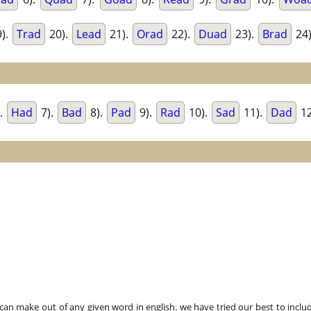
).
Trad
20).
Lead
21).
Orad
22).
Duad
23).
Brad
24
.
Had
7).
Bad
8).
Pad
9).
Rad
10).
Sad
11).
Dad
12
n make out of any given word in english. we have tried our best to includ