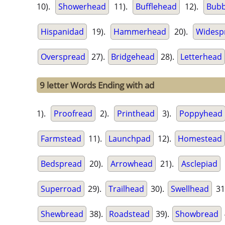
10).
Showerhead
11).
Bufflehead
12).
Bubb
Hispanidad
19).
Hammerhead
20).
Widesp
Overspread
27).
Bridgehead
28).
Letterhead
9 letter Words Ending with ad
1).
Proofread
2).
Printhead
3).
Poppyhead
Farmstead
11).
Launchpad
12).
Homestead
Bedspread
20).
Arrowhead
21).
Asclepiad
Superroad
29).
Trailhead
30).
Swellhead
31
Shewbread
38).
Roadstead
39).
Showbread