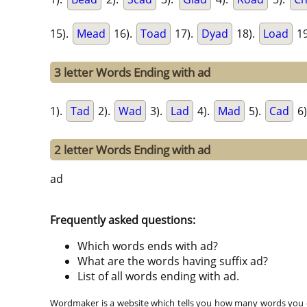
15).
Mead
16).
Toad
17).
Dyad
18).
Load
19
3 letter Words Ending with ad
1).
Tad
2).
Wad
3).
Lad
4).
Mad
5).
Cad
6)
2 letter Words Ending with ad
ad
Frequently asked questions:
Which words ends with ad?
What are the words having suffix ad?
List of all words ending with ad.
Wordmaker is a website which tells you how many words you ca