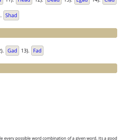
).
Shad
).
Gad
13).
Fad
e every possible word combination of a given word. Its a good