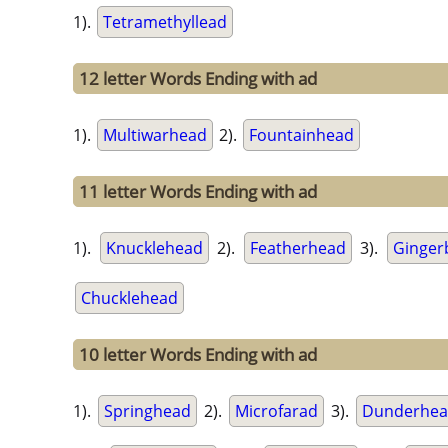
1).
Tetramethyllead
12 letter Words Ending with ad
1).
Multiwarhead
2).
Fountainhead
11 letter Words Ending with ad
1).
Knucklehead
2).
Featherhead
3).
Ginger
Chucklehead
10 letter Words Ending with ad
1).
Springhead
2).
Microfarad
3).
Dunderhe