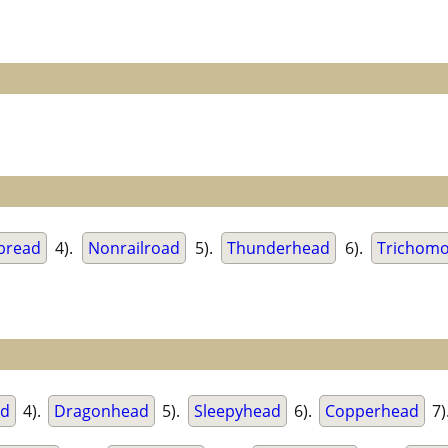
bread
4).
Nonrailroad
5).
Thunderhead
6).
Trichom
ad
4).
Dragonhead
5).
Sleepyhead
6).
Copperhead
7)