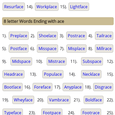
Resurface
14).
Workplace
15).
Lightface
8 letter Words Ending with ace
1).
Preplace
2).
Shoelace
3).
Postrace
4).
Tailrace
5).
Postface
6).
Misspace
7).
Misplace
8).
Millrace
9).
Midspace
10).
Mistrace
11).
Subspace
12).
Headrace
13).
Populace
14).
Necklace
15).
Bootlace
16).
Foreface
17).
Anyplace
18).
Disgrace
19).
Wheyface
20).
Vambrace
21).
Boldface
22).
Typeface
23).
Footpace
24).
Footrace
25).