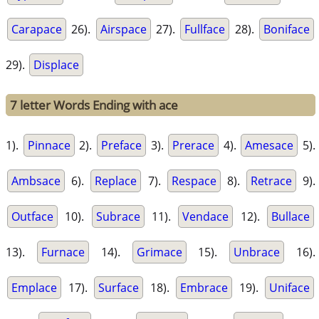
Carapace
26).
Airspace
27).
Fullface
28).
Boniface
29).
Displace
7 letter Words Ending with ace
1).
Pinnace
2).
Preface
3).
Prerace
4).
Amesace
5).
Ambsace
6).
Replace
7).
Respace
8).
Retrace
9).
Outface
10).
Subrace
11).
Vendace
12).
Bullace
13).
Furnace
14).
Grimace
15).
Unbrace
16).
Emplace
17).
Surface
18).
Embrace
19).
Uniface