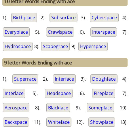
10 letter Words Ending with ace
1).
Birthplace
2).
Subsurface
3).
Cyberspace
4).
Everyplace
5).
Crawlspace
6).
Interspace
7).
Hydrospace
8).
Scapegrace
9).
Hyperspace
9 letter Words Ending with ace
1).
Superrace
2).
Interface
3).
Doughface
4).
Interlace
5).
Headspace
6).
Fireplace
7).
Aerospace
8).
Blackface
9).
Someplace
10).
Backspace
11).
Whiteface
12).
Showplace
13).