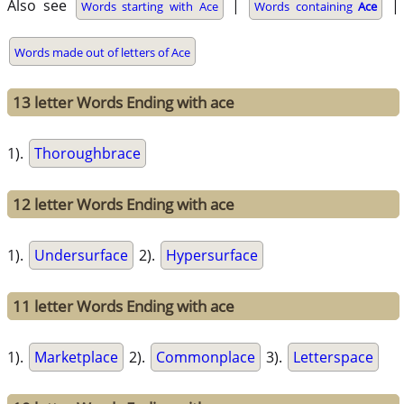
Also see
|
|
Words starting with Ace
Words containing
Ace
Words made out of letters of Ace
13 letter Words Ending with ace
1).
Thoroughbrace
12 letter Words Ending with ace
1).
Undersurface
2).
Hypersurface
11 letter Words Ending with ace
1).
Marketplace
2).
Commonplace
3).
Letterspace