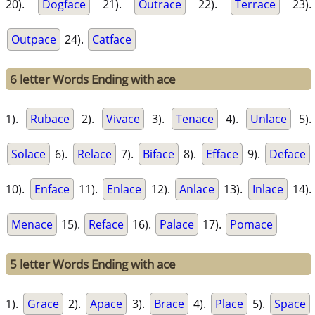
20).
Dogface
21).
Outrace
22).
Terrace
23).
Outpace
24).
Catface
6 letter Words Ending with ace
1).
Rubace
2).
Vivace
3).
Tenace
4).
Unlace
5).
Solace
6).
Relace
7).
Biface
8).
Efface
9).
Deface
10).
Enface
11).
Enlace
12).
Anlace
13).
Inlace
14).
Menace
15).
Reface
16).
Palace
17).
Pomace
5 letter Words Ending with ace
1).
Grace
2).
Apace
3).
Brace
4).
Place
5).
Space