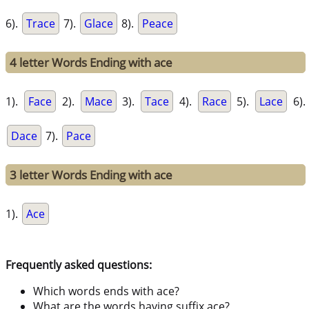
6).
Trace
7).
Glace
8).
Peace
4 letter Words Ending with ace
1).
Face
2).
Mace
3).
Tace
4).
Race
5).
Lace
6).
Dace
7).
Pace
3 letter Words Ending with ace
1).
Ace
Frequently asked questions:
Which words ends with ace?
What are the words having suffix ace?