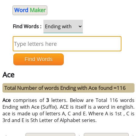
Word
Maker
Find Words :
Ace
Total Number of words Ending with Ace found =116
Ace
comprises of
3
letters. Below are Total 116 words
Ending with Ace (Suffix). ACE is itself is a word in english.
ace is made up of letters A, C and E. Where A is 1st , C is
3rd and E is 5th Letter of Alphabet series.