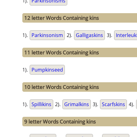
1).
Parkinsonisms
12 letter Words Containing kins
1).
Parkinsonism
2).
Galligaskins
3).
Interleuk
11 letter Words Containing kins
1).
Pumpkinseed
10 letter Words Containing kins
1).
Spillikins
2).
Grimalkins
3).
Scarfskins
4).
9 letter Words Containing kins