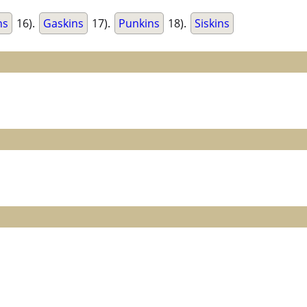
ns
16).
Gaskins
17).
Punkins
18).
Siskins