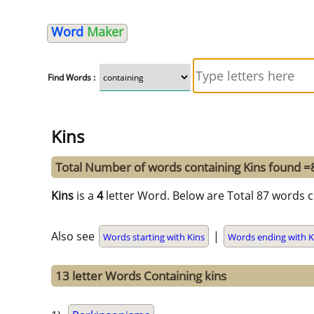
Word
Maker
Find Words :
Kins
Total Number of words containing Kins found =
Kins
is a
4
letter Word. Below are Total 87 words c
Also see
|
Words starting with Kins
Words ending with K
13 letter Words Containing kins