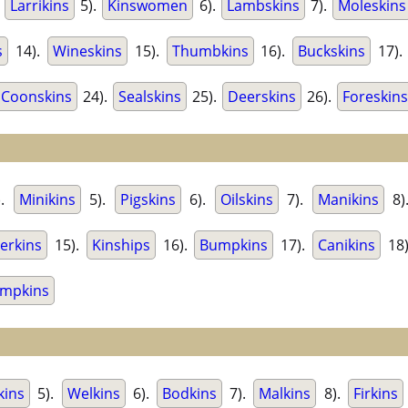
.
Larrikins
5).
Kinswomen
6).
Lambskins
7).
Moleskins
s
14).
Wineskins
15).
Thumbkins
16).
Buckskins
17).
Coonskins
24).
Sealskins
25).
Deerskins
26).
Foreskins
).
Minikins
5).
Pigskins
6).
Oilskins
7).
Manikins
8)
erkins
15).
Kinships
16).
Bumpkins
17).
Canikins
18
impkins
ins
5).
Welkins
6).
Bodkins
7).
Malkins
8).
Firkins