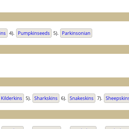
ins
4).
Pumpkinseeds
5).
Parkinsonian
Kilderkins
5).
Sharkskins
6).
Snakeskins
7).
Sheepskin