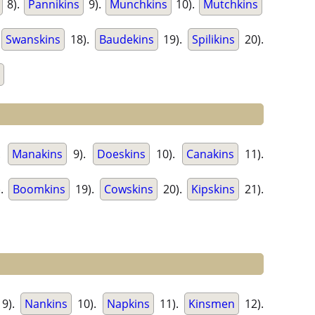
8).
Pannikins
9).
Munchkins
10).
Mutchkins
Swanskins
18).
Baudekins
19).
Spilikins
20).
.
Manakins
9).
Doeskins
10).
Canakins
11).
).
Boomkins
19).
Cowskins
20).
Kipskins
21).
9).
Nankins
10).
Napkins
11).
Kinsmen
12).