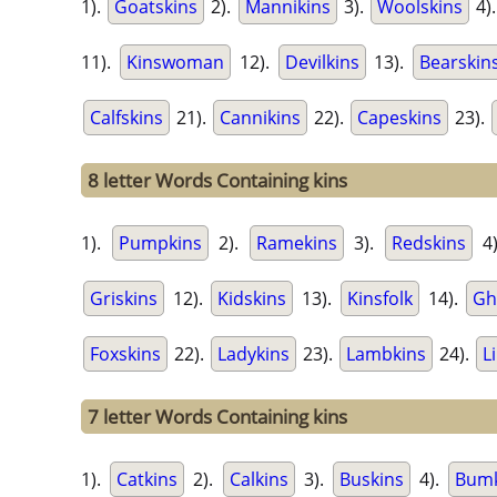
1).
Goatskins
2).
Mannikins
3).
Woolskins
4)
11).
Kinswoman
12).
Devilkins
13).
Bearskin
Calfskins
21).
Cannikins
22).
Capeskins
23).
8 letter Words Containing kins
1).
Pumpkins
2).
Ramekins
3).
Redskins
4
Griskins
12).
Kidskins
13).
Kinsfolk
14).
Gh
Foxskins
22).
Ladykins
23).
Lambkins
24).
L
7 letter Words Containing kins
1).
Catkins
2).
Calkins
3).
Buskins
4).
Bumk