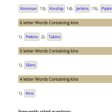
Kinsman
13).
Kinship
14).
Jerkins
15).
Pipki
6 letter Words Containing kins
1).
Pekins
2).
Takins
5 letter Words Containing kins
1).
Skins
4 letter Words Containing kins
1).
Kins
Frequently asked questions: