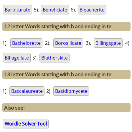
Barbiturate
5).
Beneficiate
6).
Bleacherite
12 letter Words starting with b and ending in te
1).
Bachelorette
2).
Borosilicate
3).
Billingsgate
4).
Biflagellate
5).
Blatherskite
13 letter Words starting with b and ending in te
1).
Baccalaureate
2).
Basidiomycete
Also see:
Wordle Solver Tool