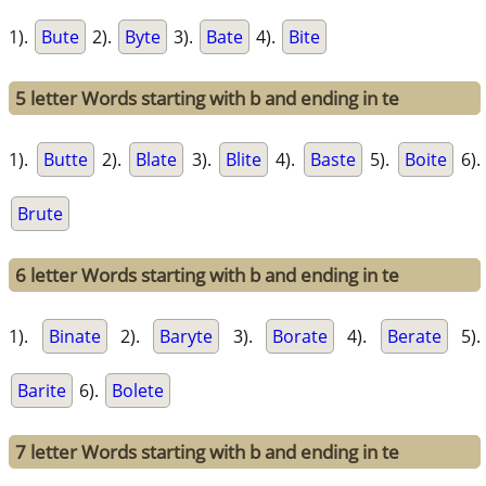
1).
Bute
2).
Byte
3).
Bate
4).
Bite
5 letter Words starting with b and ending in te
1).
Butte
2).
Blate
3).
Blite
4).
Baste
5).
Boite
6).
Brute
6 letter Words starting with b and ending in te
1).
Binate
2).
Baryte
3).
Borate
4).
Berate
5).
Barite
6).
Bolete
7 letter Words starting with b and ending in te