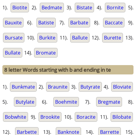
1).
Biotite
2).
Bedmate
3).
Bistate
4).
Bornite
5).
Bauxite
6).
Batiste
7).
Barbate
8).
Baccate
9).
Bursate
10).
Burkite
11).
Ballute
12).
Burette
13).
Bullate
14).
Bromate
8 letter Words starting with b and ending in te
1).
Bunkmate
2).
Braunite
3).
Butyrate
4).
Bloviate
5).
Butylate
6).
Boehmite
7).
Bregmate
8).
Bobwhite
9).
Brookite
10).
Boracite
11).
Bilobate
12).
Barbette
13).
Banknote
14).
Barrette
15).