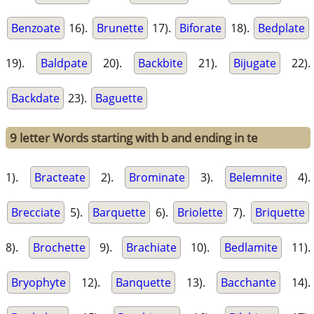
Benzoate
16).
Brunette
17).
Biforate
18).
Bedplate
19).
Baldpate
20).
Backbite
21).
Bijugate
22).
Backdate
23).
Baguette
9 letter Words starting with b and ending in te
1).
Bracteate
2).
Brominate
3).
Belemnite
4).
Brecciate
5).
Barquette
6).
Briolette
7).
Briquette
8).
Brochette
9).
Brachiate
10).
Bedlamite
11).
Bryophyte
12).
Banquette
13).
Bacchante
14).