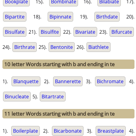
Bookplate
15).
Bombinate
16).
Bilabiate
17).
Bipartite
18).
Bipinnate
19).
Birthdate
20).
Bisulfate
21).
Bisulfite
22).
Bivariate
23).
Bifurcate
24).
Birthrate
25).
Bentonite
26).
Biathlete
10 letter Words starting with b and ending in te
1).
Blanquette
2).
Bannerette
3).
Bichromate
4).
Binucleate
5).
Bitartrate
11 letter Words starting with b and ending in te
1).
Boilerplate
2).
Bicarbonate
3).
Breastplate
4).