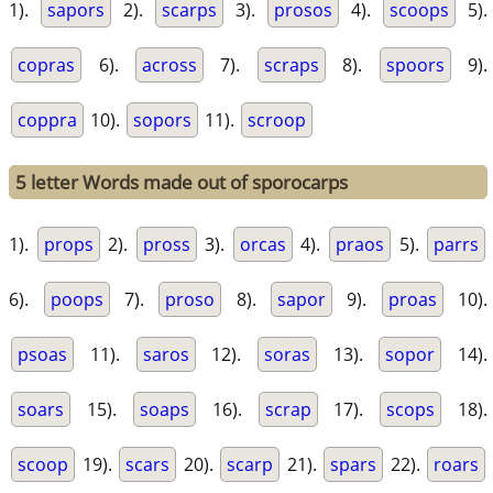
1).
sapors
2).
scarps
3).
prosos
4).
scoops
5).
copras
6).
across
7).
scraps
8).
spoors
9).
coppra
10).
sopors
11).
scroop
5 letter Words made out of sporocarps
1).
props
2).
pross
3).
orcas
4).
praos
5).
parrs
6).
poops
7).
proso
8).
sapor
9).
proas
10).
psoas
11).
saros
12).
soras
13).
sopor
14).
soars
15).
soaps
16).
scrap
17).
scops
18).
scoop
19).
scars
20).
scarp
21).
spars
22).
roars