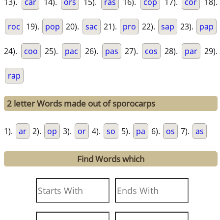
13).
car
14).
ors
15).
ras
16).
cop
17).
cor
18).
roc
19).
pop
20).
sac
21).
pro
22).
sap
23).
pap
24).
coo
25).
pac
26).
pas
27).
cos
28).
par
29).
rap
2 letter Words made out of sporocarps
1).
ar
2).
op
3).
or
4).
so
5).
pa
6).
os
7).
as
Find Words which