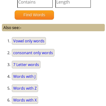
Also see:-
Vowel only words
consonant only words
7 Letter words
Words with J
Words with Z
Words with X