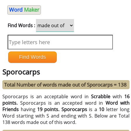
Word
Maker
Find Words :
Sporocarps
Total Number of words made out of Sporocarps = 138
Sporocarps is an acceptable word in
Scrabble
with
16
points.
Sporocarps is an accepted word in
Word with
Friends
having
19 points.
Sporocarps
is a
10
letter long
Word starting with S and ending with S. Below are Total
138 words made out of this word.