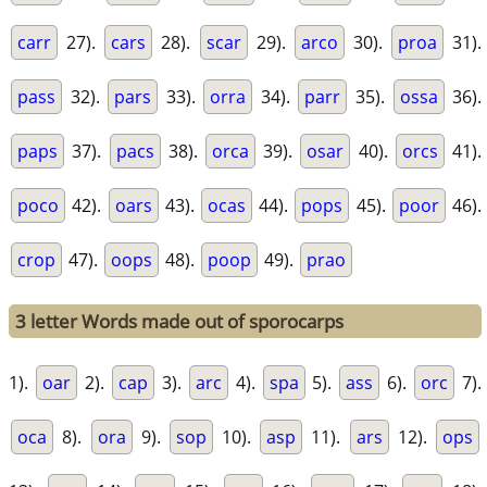
carr
27).
cars
28).
scar
29).
arco
30).
proa
31).
pass
32).
pars
33).
orra
34).
parr
35).
ossa
36).
paps
37).
pacs
38).
orca
39).
osar
40).
orcs
41).
poco
42).
oars
43).
ocas
44).
pops
45).
poor
46).
crop
47).
oops
48).
poop
49).
prao
3 letter Words made out of sporocarps
1).
oar
2).
cap
3).
arc
4).
spa
5).
ass
6).
orc
7).
oca
8).
ora
9).
sop
10).
asp
11).
ars
12).
ops