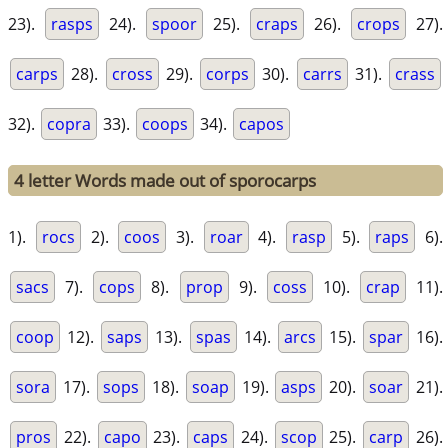
23).
rasps
24).
spoor
25).
craps
26).
crops
27).
carps
28).
cross
29).
corps
30).
carrs
31).
crass
32).
copra
33).
coops
34).
capos
4 letter Words made out of sporocarps
1).
rocs
2).
coos
3).
roar
4).
rasp
5).
raps
6).
sacs
7).
cops
8).
prop
9).
coss
10).
crap
11).
coop
12).
saps
13).
spas
14).
arcs
15).
spar
16).
sora
17).
sops
18).
soap
19).
asps
20).
soar
21).
pros
22).
capo
23).
caps
24).
scop
25).
carp
26).