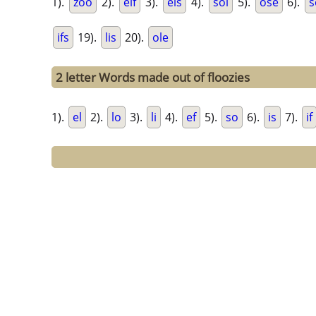
1).
zoo
2).
elf
3).
els
4).
sol
5).
ose
6).
s
ifs
19).
lis
20).
ole
2 letter Words made out of floozies
1).
el
2).
lo
3).
li
4).
ef
5).
so
6).
is
7).
if