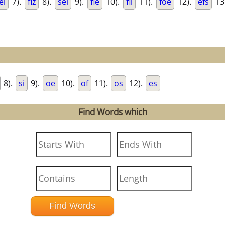
ei
7).
fiz
8).
sel
9).
fie
10).
fil
11).
foe
12).
efs
13
8).
si
9).
oe
10).
of
11).
os
12).
es
Find Words which