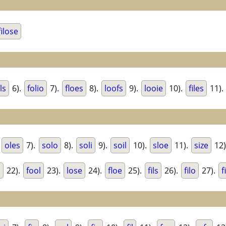
filose
ls
6).
folio
7).
floes
8).
loofs
9).
looie
10).
files
11).
.
oles
7).
solo
8).
soli
9).
soil
10).
sloe
11).
size
12)
l
22).
fool
23).
lose
24).
floe
25).
fils
26).
filo
27).
f