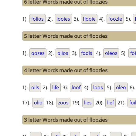
6 letter Words made out of floozies
1).
folios
2).
looies
3).
flooie
4).
foozle
5).
5 letter Words made out of floozies
1).
oozes
2).
olios
3).
fools
4).
oleos
5).
foi
4 letter Words made out of floozies
1).
oils
2).
life
3).
loof
4).
loos
5).
oleo
6)
17).
olio
18).
zoos
19).
lies
20).
lief
21).
foi
3 letter Words made out of floozies