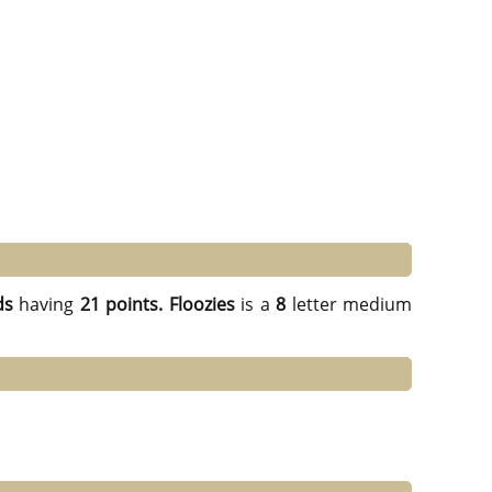
ds
having
21 points.
Floozies
is a
8
letter medium