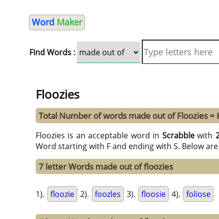
Word
Maker
Find Words :
Floozies
Total Number of words made out of Floozies = 
Floozies is an acceptable word in
Scrabble
with
Word starting with F and ending with S. Below are
7 letter Words made out of floozies
1).
floozie
2).
foozles
3).
floosie
4).
foliose