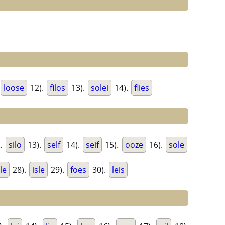
loose
12).
filos
13).
solei
14).
flies
.
silo
13).
self
14).
seif
15).
ooze
16).
sole
ile
28).
isle
29).
foes
30).
leis